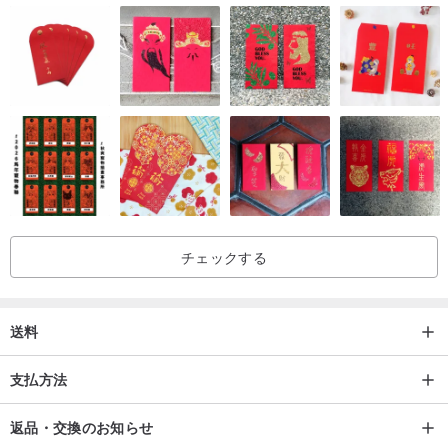
_____________________________________________________
_____________________________________________________
____________
!!! 発送について !!! ご注意ください!!!
通常の配送は5-7週間かかる場合があります!!!
もし、早い発送をご希望の場合は、「エクスプレス」(40ドル)をお
選びください!
チェックする
送料
支払方法
返品・交換のお知らせ