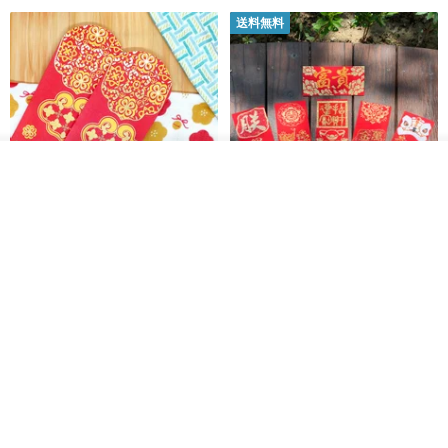
送料無料
入荷待ち登録
ショップを見る
開運紅包袋をお楽しみください
ラインストーンお年玉袋 - 【お
得な6枚セット】
禮享生活
gfsd
287円
5,083円
送料無料