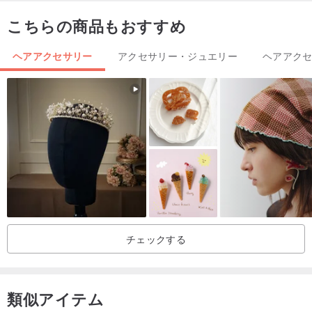
洋銀、ラブラドライト
こちらの商品もおすすめ
サイズ: 3 cm (1.18 inch)
ピンの長さ: 9.5 cm (3.74 inch)
ヘアアクセサリー
アクセサリー・ジュエリー
ヘアアク
*
*
ご注意ください
商品はモニターの設定により、色味が若干異なる場合があります!
あなたはいつでも製品の追加の写真やビデオを私に尋ねることがで
きます!
*
*
チェックする
取り扱いに注意が必要な商品です
時間が経つと、製品の元の外観を復元するために、金属がわずかに
暗くなり、それはフェルトや銀を磨くための特別なナプキンを拭く
類似アイテム
ことをお勧めします!