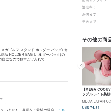
返信率：
返信まで：
発送まで：
その他の商
 BAG メガゴルフ スタンド ホルダー バッグ) セ
 HOLDER BAG (ホルダーバック)の
の自立なので数本だけ入れて
【MEGA COOU
ップルライト美肌帽
2WAY 日よけ帽子 
MEGA JAPAN C
537 ゴルフUVカ
US$ 74.84
子
れていません。発送をご希望の場合、
こち