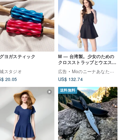
グヨガスティック
M — 台湾製。少女のための
クロスストラップとウエスト
リボン付きワンピース水着、
城スタジオ
広告
Moのニーナあなたのスタイル
フレンチスタイル。
$ 20.05
US$ 132.74
送料無料