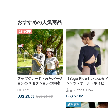
おすすめの人気商品
12%OFF
アップグレードされたバージ
【Yoga Flow】バレエタ
ョンの 3 セクションの伸縮式
シャツ - オールドネイビ
アウター ロック アルミニウ
ーデ
OUTSY
広告
Yoga Flow
ム合金翼セルフィー トレッ
US$ 57.02
US$ 23.53
US$ 26.73
キング ポール、携帯電話ク
リップ付き
送料無料