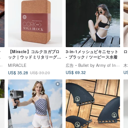
ー
【Miracle】コルクヨガブロ
3-in-1メッシュビキニセット
ロ
ボ
ック | ウッドミリタリーグレ
- ブラック / ツーピース水着
ル
イ
MIRACLE
広告
Bullet by Army of Interns
木
US$ 69.32
US
US$ 35.28
US$ 39.20