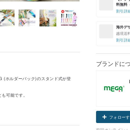
料無料（最
割引詳
海外デ
越境送
割引詳
ブランドに
G (ホルダーバック)のスタンド式が登
とも可能です。
フォローす
前回オンライン：