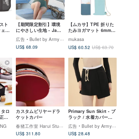
スト
【期間限定割引】環境
【ムカサ】TPE 折りた
ウェイ
にやさしい生地 - Jaw
たみヨガマット 6mm
2個セ
suit - 緑色 / ワンピース
(12% オフ) - アイスレ
広告
Bullet by Army of Interns
mukasa
水着 026GREE
イクブルー+ ヨガマッ
US$ 68.09
US$ 60.52
US$ 63.70
ト巾着バックバッグ
 タロ
カスタムビリヤードラ
Primary Sun Skirt - ブ
正規
ケットカバー
ラック / 水着カバーア
ップ (別売)
春猪工作室 Harui Studio
ONG
広告
Bullet by Army of Interns
BLT079BLCK
US$ 311.80
US$ 28.48