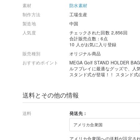
素材
防水素材
制作方法
工場生産
製造地
中国
人気度
チェックされた回数 2,856回
合計販売点数：6点
10 人がお気に入り登録
販売種別
オリジナル商品
おすすめポイント
MEGA Golf STAND HOLDER
ルフプレイに最適なグッズで、人気商品
スタンド式が登場！！ スタンド式
送料とその他の情報
送料
発送先：
アメリカ合衆国
アメリカ合衆国への送料が設定さ