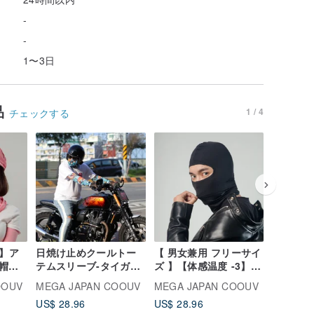
-
-
1〜3日
品
1 / 4
チェックする
V】ア
日焼け止めクールトー
【 男女兼用 フリーサイ
運転に最
子 /
テムスリーブ-タイガー
ズ 】【体感温度 -3】
13カラー
UV-
アニメアメリカンスタ
【UPF 50+】メガゴル
50+ メ
OOUV
MEGA JAPAN COOUV
MEGA JAPAN COOUV
MEGA J
ット帽
イル-任意のサイズ
フ 夏の雪 バラクバラ
アームカ
US$ 28.96
US$ 28.96
US$ 35.
目出し帽 【UV-511 ,