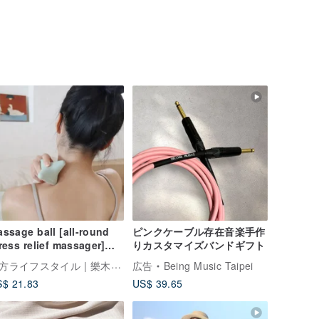
ssage ball [all-round
ピンクケーブル存在音楽手作
ress relief massager]
りカスタマイズバンドギフト
ur corners directly
漢方ライフスタイル | 樂木集 LOMOJI
広告
Being Music Taipei
ach the deep fascia
$ 21.83
US$ 39.65