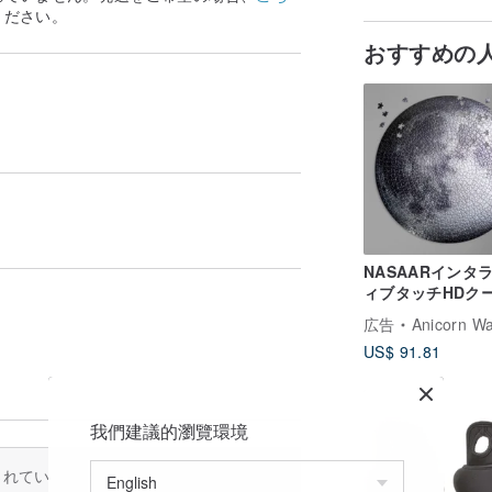
ください。
おすすめの
NASAARインタ
ィブタッチHDク
ルバームーンパズ
広告
Anicorn W
US$ 91.81
我們建議的瀏覽環境
訳されているため、内容が不完全な場合が