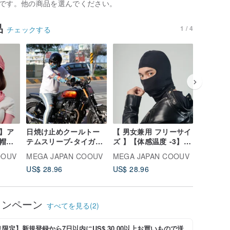
です。他の商品を選んでください。
品
1 / 4
チェックする
V】ア
日焼け止めクールトー
【 男女兼用 フリーサイ
運転に最
子 /
テムスリーブ-タイガー
ズ 】【体感温度 -3】
13カラー
UV-
アニメアメリカンスタ
【UPF 50+】メガゴル
50+ メ
OOUV
MEGA JAPAN COOUV
MEGA JAPAN COOUV
MEGA J
ット帽
イル-任意のサイズ
フ 夏の雪 バラクバラ
アームカ
US$ 28.96
US$ 28.96
US$ 35.
目出し帽 【UV-511 ,
UV-513】【ネコポス 対
応
ャンペーン
すべてを見る(2)
限定】新規登録から7日以内にUS$ 30.00以上お買いもので送