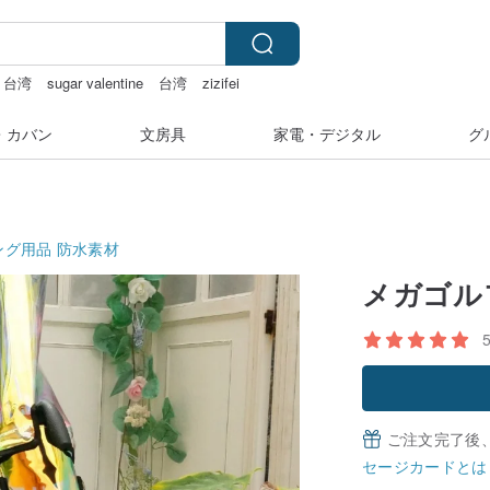
 台湾
sugar valentine
台湾
zizifei
・カバン
文房具
家電・デジタル
グ
ング用品
防水素材
メガゴル
ご注文完了後
セージカードとは