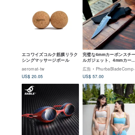
エコワイズコルク筋膜リラク
完璧な4mmカーボンスチ
シングマッサージボール
ルガジェット、4mmカー
ンスチール製のタクティカ
aeromat-tw
広告
PhurbaBladeCompany
ナイフ
US$ 20.05
US$ 57.00