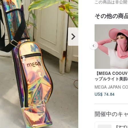
この商品は非公開
その他の商
【MEGA COOU
ップルライト美肌帽
2WAY 日よけ帽子 
MEGA JAPAN C
537 ゴルフUVカ
US$ 74.84
子
開催中のキ
【アプリ