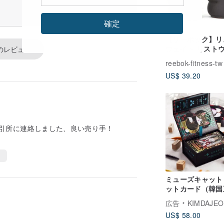
確定
【リーボック】リ
ウェイト リスト
のレビュー
トリング - 1kg (
reebok-fitness-tw
ット)
US$ 39.20
引所に連絡しました、良い売り手！
ミューズキャット
ットカード（韓国
品）
広告
KIMDAJE
US$ 58.00