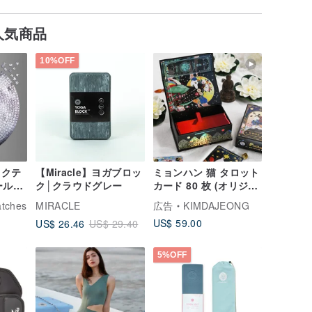
UV-513】【ネコポス 対
応
人気商品
10%OFF
ラクテ
【Miracle】ヨガブロッ
ミョンハン 猫 タロット
ールシ
ク│クラウドグレー
カード 80 枚 (オリジナ
ル
ル韓国語版)
atches
MIRACLE
広告
KIMDAJEONG
US$ 59.00
US$ 26.46
US$ 29.40
5%OFF