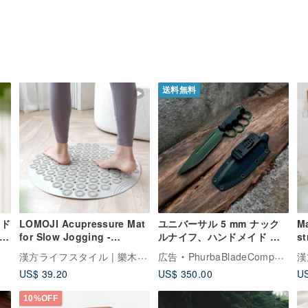
送料無料
イド
LOMOJI Acupressure Mat
ユニバーサル 5 mm ナック
Ma
ーコ
for Slow Jogging -
ルナイフ、ハンドメイド ト
st
Stimulate Foot
レンチナイフ、サバイバルナ
fo
漢方ライフスタイル | 樂木集 LOMOJI
広告
PhurbaBladeCompany
Reflexology
イフ、ミリタリー
re
US$ 39.20
US$ 350.00
US
10%OFF