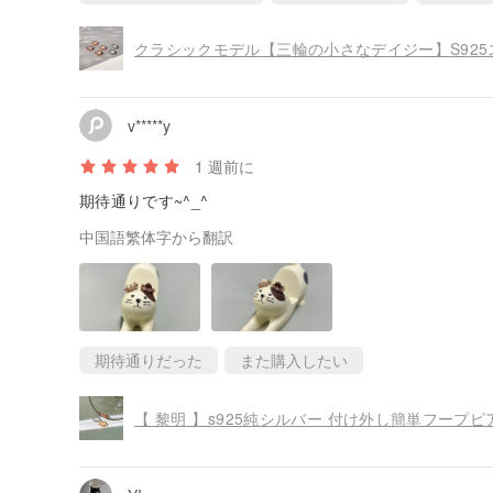
v*****y
1 週前に
期待通りです~^_^
中国語繁体字から翻訳
期待通りだった
また購入したい
【 黎明 】s925純シルバー 付け外し簡単フープピア