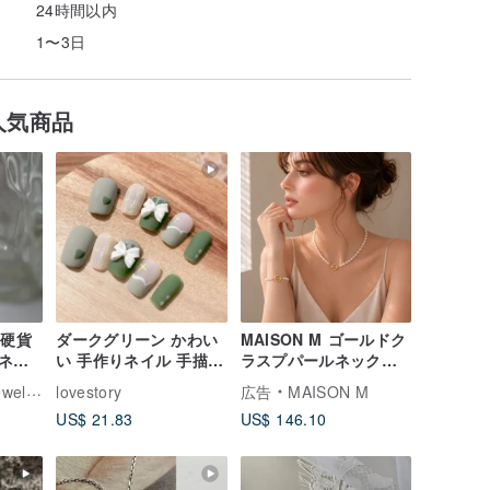
24時間以内
1〜3日
人気商品
ル硬貨
ダークグリーン かわい
MAISON M ゴールドク
ネッ
い 手作りネイル 手描き
ラスプパールネックレ
ネイルチップ Nail
ス
llery
lovestory
広告
MAISON M
arts/Press on nails
US$ 21.83
US$ 146.10