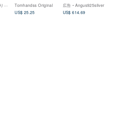
ト シルクミルクブルー
スレット / スターリン
究室
Tomhandss Original
広告
Angus925silver
グシルバー
US$ 25.25
US$ 614.69