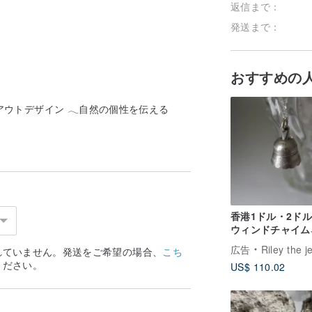
返信まで：
発送まで：
おすすめの
𝗶𝗼𝗻 独自のレイアウトデザイン 𓂃自然の個性を伝える
香港1ドル・2ド
ウィンドチャイム
クレス
広告
Riley the jewe
れていません。発送をご希望の場合、
こち
ください。
US$ 110.02