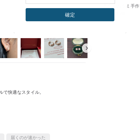
広告
厶ツミ手作り研
US$ 92.65
確定
もっと見る
ルで快適なスタイル。
届くのが速かった