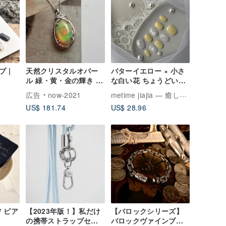
 |
天然クリスタルオパー
バターイエロー × 小さ
ル 緑・黄・金の輝き プ
な白い花 ちょうどいい
レイオブカラー豊かな
可愛さと清潔感 ハンド
metime jiajia — 癒しのつけ爪
広告
now-2021
純銀ネックレス コレク
メイドのネイルチップ
US$ 181.74
US$ 28.96
ション向けライトジュ
エリー
 / ピア
【2023年版！】私だけ
【バロックシリーズ】
の携帯ストラップセッ
バロックヴァインブレ