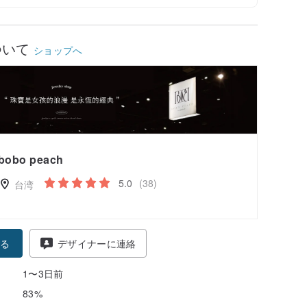
ついて
ショップへ
bobo peach
5.0
(38)
台湾
る
デザイナーに連絡
1〜3日前
83%