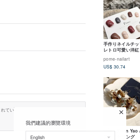
手作りネイルチップ
レトロ可愛い洋紅
pome-nailart
US$ 30.74
訳されているため、内容が不完全な場合が
我們建議的瀏覽環境
炫耀 - Xuan Yao
ス・イヤリング