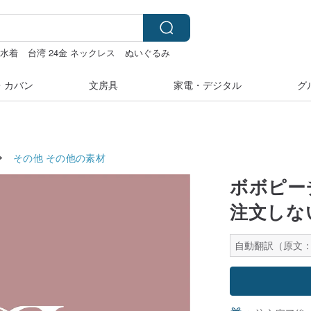
水着
台湾 24金 ネックレス
ぬいぐるみ
ダー 台湾
・カバン
文房具
家電・デジタル
グ
その他
その他の素材
ボボピー
注文しな
自動翻訳（原文：