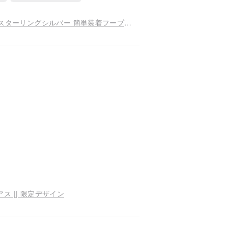
クラシックモデル【三輪の小さなデイジー】S925スターリングシルバー 簡単装着フープピアス || 独自デザイン
ス || 限定デザイン