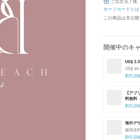
ご注文完了後
セージカードとは
この商品は非公開
開催中のキ
US$ 3.
US$ 4
割引詳
【アプリ
料無料（最
割引詳
海外デ
越境送
割引詳