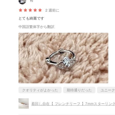
YI
2 週前に
とても綺麗です
中国語繁体字から翻訳
クオリティがよかった
期待通りだった
ユニーク
着回し自在【 フレンチリーフ 】7mmスターリング