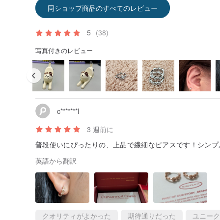
同ショップ商品のすべてのレビュー
5
(38)
写真付きのレビュー
c*******l
3 週前に
普段使いにぴったりの、上品で繊細なピアスです！シンプ
英語から翻訳
クオリティがよかった
期待通りだった
ユニーク