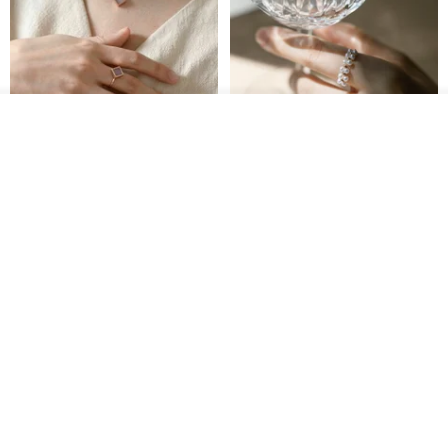
送料無料
送料無料
カートに入れる
お気に入り
ショップを見る
ナチュラルラベンダージェイド
カスタムメイド 天然淡水パール
リング
調節可能 編み込みチェーンリン
グ 指輪
Jadeite Atelier
Zuzu Jewelry
18,137円
8,513円
9,673円
送料無料
送料無料