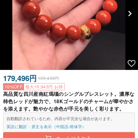
179,496円
199,439円
10%OFF
最大19,943円 お得
高品質な四川産南紅瑪瑙のシングルブレスレット。濃厚な
柿色レッドが魅力で、18Kゴールドのチャームが華やかさ
を添えます。艶やかな赤色が手元を美しく彩ります。
自動翻訳されているため、内容が不完全な場合があります。
英語に翻訳
原文を表示（中国語-簡体字）