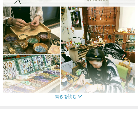
続きを読む
[ ブランドストーリー Brand stories ]
こちらの商品もおすすめ
世界中の天然クリスタルジェムストーンを厳選し、職人の手で丁寧
ブレスレット
アクセサリー・ジュエリー
ブレスレット