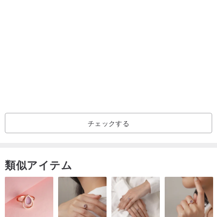
に作り上げています。愛と豊かさを受け継ぐ新たな章を演出し、伝
統芸術の形式美を兼ね備えたデザインが特徴です。huaqinggeのジ
ュエリーは、豊かな人間性と奥深い歴史文化を感じさせ、時を超え
た温もりと自然な優しさがデザインに息づいています。それぞれの
天然クリスタルジェムストーンには独自のエネルギーが宿ってお
り、お届けするジュエリーはすべて高僧による開光加持を施してお
ります。これにより、クリスタルジェムストーン本来のエネルギー
が最大限に引き出され、皆様にさらなる幸運をもたらすことでしょ
う。
チェックする
(Select the world's natural crystal gem materials, craftsmanship, for
the transmission of love and wealth deduce a new chapter.
The design has both the form aesthetic feeling of the traditional art.
類似アイテム
The products of huachangge jewelry are full of humanistic
flavor and historical and cultural details, with the warmth of time
and natural fragrance of human nature in the design. Every natural
crystal gemstone has its own energy. We will ask monk first light for