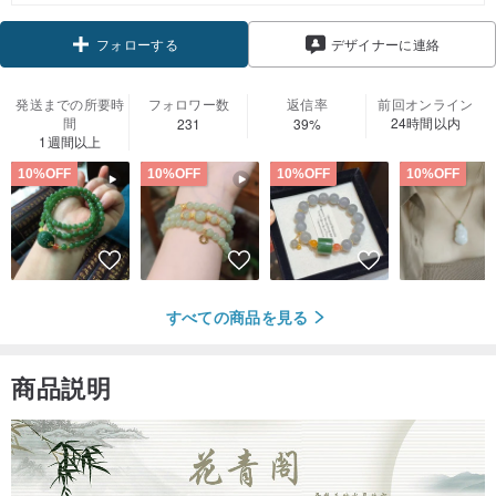
クーポン取得
デザイナーに連絡
フォローする
発送までの所要時
フォロワー数
返信率
前回オンライン
間
24時間以内
231
39%
1週間以上
10%OFF
10%OFF
10%OFF
10%OFF
すべての商品を見る
商品説明