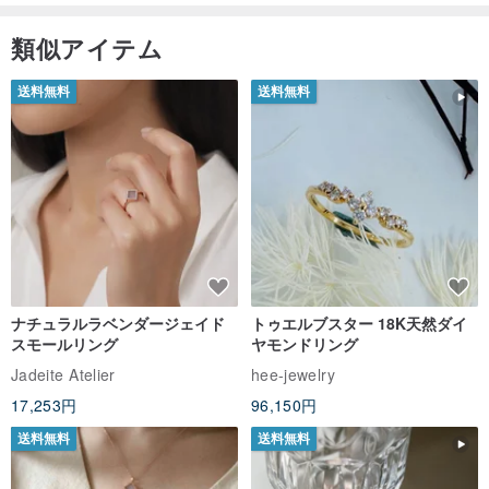
もっと見る (27)
[ 手首周りの測り方 Hand circumference measurement ]
類似アイテム
送料無料
送料無料
ナチュラルラベンダージェイド
トゥエルブスター 18K天然ダイ
スモールリング
ヤモンドリング
Jadeite Atelier
hee-jewelry
17,253円
96,150円