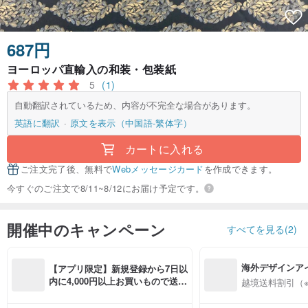
687円
ヨーロッパ直輸入の和装・包装紙
5
(1)
自動翻訳されているため、内容が不完全な場合があります。
英語に翻訳
原文を表示（中国語-繁体字）
カートに入れる
ご注文完了後、無料で
Webメッセージカード
を作成できます。
今すぐのご注文で8/11~8/12にお届け予定です。
開催中のキャンペーン
すべてを見る(2)
海外デザインア
【アプリ限定】新規登録から7日以
入
内に4,000円以上お買いもので送料
越境送料割引（
無料（最大500円OFF）