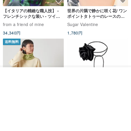
【イタリアの精緻な職人技】 -
世界の片隅で静かに咲く花/ ワン
フレンチシックな装い - ツイル
ポイントタトゥーのレースのチ
プリントシルクスカーフトップ
ョーカー SV649
from a friend of mine
Sugar Valentine
ス
34,340円
1,780円
送料無料
カートに入れる
お気に入り
ショップを見る
CHARM 日本製 ショート ミック
天然シルクフラワーネックレス -
ス オーガニックコットン ネック
ローズチョーカー - リストレッ
ウォーマー
グブレスレット シルクアクセサ
カジュアルボックス casual box
Marina V Lingerie
リー
2,500円
9,769円