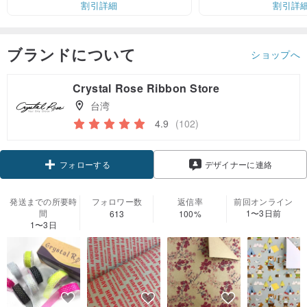
割引詳細
割引詳
ブランドについて
ショップへ
Crystal Rose Ribbon Store
台湾
4.9
(102)
フォローする
デザイナーに連絡
発送までの所要時
フォロワー数
返信率
前回オンライン
間
1〜3日前
613
100%
1〜3日