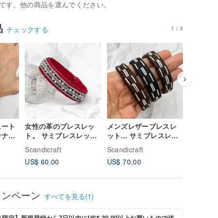
です。他の商品を選んでください。
品
1 / 4
チェックする
ュート
女性の革のブレスレッ
メンズレザーブレスレ
デジタル
ト。 サミブレスレット
ット... サミブレスレッ
ジナビ
ダパター
スカンジナビアのジュ
ト スカンジナビアのジ
ット
クマのミ
Scandicraft
Scandicraft
Scandicr
エリー。 ブラックメン
ュエリー。 ブラックメ
DIY
US$ 60.00
US$ 70.00
US$ 20.
ズブレスレット
ンズブレスレット
ャンペーン
すべてを見る(1)
限定】新規登録から7日以内にUS$ 30.00以上お買いもので送