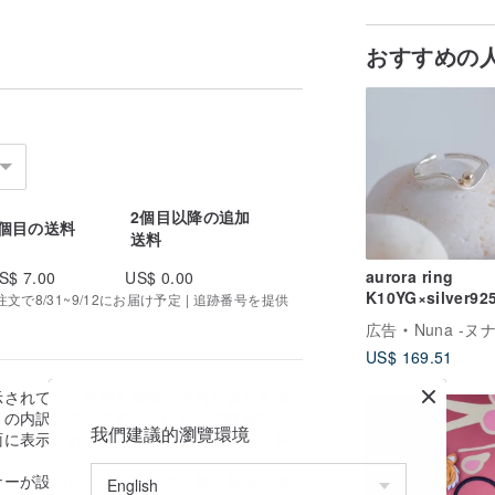
おすすめの
2個目以降の追加
1個目の送料
送料
aurora ring
S$ 7.00
US$ 0.00
K10YG×silver9
で8/31~9/12にお届け予定 | 追跡番号を提供
ーロラリング
広告
Nuna -ヌナ
US$ 169.51
示されている送料と実際の送料が異なる場
の内訳に従います。 ※なお、送料着払い
我們建議的瀏覽環境
面に表示されません。おおよその送料は事
。
ナーが設定した発送までの日数、配送先地