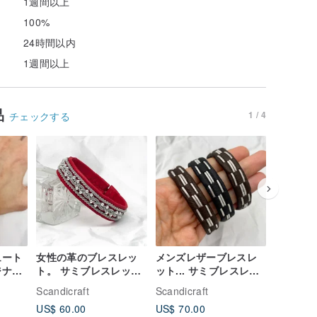
1週間以上
100%
24時間以内
1週間以上
品
1 / 4
チェックする
ュート
女性の革のブレスレッ
メンズレザーブレスレ
デジタル
ト。 サミブレスレット
ット... サミブレスレッ
ジナビ
ダパター
スカンジナビアのジュ
ト スカンジナビアのジ
ット
クマのミ
Scandicraft
Scandicraft
Scandicr
エリー。 ブラックメン
ュエリー。 ブラックメ
DIY
US$ 60.00
US$ 70.00
US$ 20.
ズブレスレット
ンズブレスレット