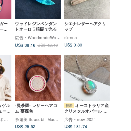
ガー
ウッドレジンペンダン
シエナレザーヘアクリ
ース
トオーロラ暗闇で光る
ップ
バン
広告
WoodmadeWonderwood
sienna
US$ 9.80
US$ 38.16
US$ 42.40
カゲル
-曼荼羅- レザーヘアゴ
オーストラリア産
新着
ュート
ム 薔薇色
クリスタルオパール 純
銀ネックレス 肉眼で楽
糸遊美-itoasobi- Macrame Leather Works
box
広告
now-2021
しめる高品質遊色 10 月
US$ 25.52
US$ 181.74
誕生石 ファインジュエ