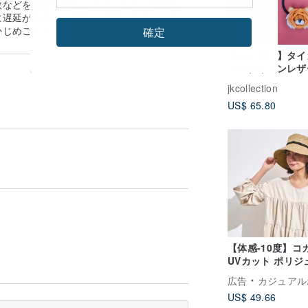
数などを考慮し算出しております。祝日や
に遅延が発生した場合、実際の到着日が前
かじめご了承ください。
確定
【タイガー】タイ
アバディーンレザ
モールローズヘア
jkcollection
ド│ブラケット
US$ 65.80
【体感-10度】コ
UVカット ポリジ
ハット
広告
カジュアルボックス casual 
US$ 49.66