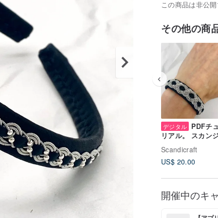
この商品は非公開
その他の商
PDFチ
デジタル
リアル。 スカン
アレザーブレスレ
Scandicraft
レッスン。 英語で
US$ 20.00
マスタークラス
開催中のキ
【アプリ