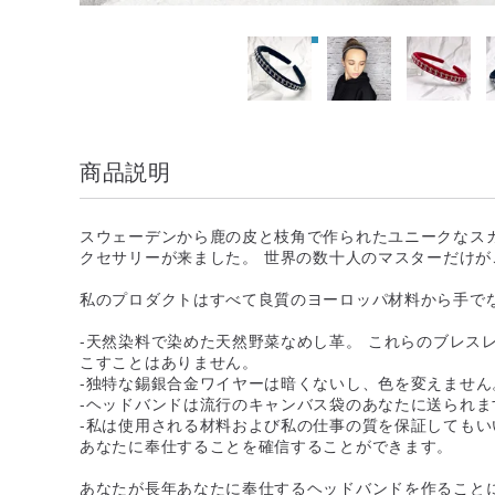
商品説明
スウェーデンから鹿の皮と枝角で作られたユニークなス
クセサリーが来ました。 世界の数十人のマスターだけ
私のプロダクトはすべて良質のヨーロッパ材料から手で
-天然染料で染めた天然野菜なめし革。 これらのブレス
こすことはありません。
-独特な錫銀合金ワイヤーは暗くないし、色を変えません
-ヘッドバンドは流行のキャンバス袋のあなたに送られま
-私は使用される材料および私の仕事の質を保証してもい
あなたに奉仕することを確信することができます。
あなたが長年あなたに奉仕するヘッドバンドを作ること