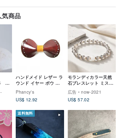
人気商品
ハンドメイド レザー ラ
モランディカラー天然
25 オ
ウンド イヤー ボウ ヘ
石ブレスレット ミステ
ア クリップ 前髪クリッ
ィグレーアゲート 天山
-
Phancy's
広告
now-2021
プ 蝶ネクタイ - ブラッ
翠玉 ミニマルな上質感
US$ 12.92
US$ 57.02
ク ブラウン
ヒーリング系アクセサ
リー
送料無料