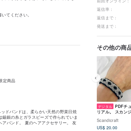
前回オンライン：
返信率：
書いてください。
返信まで：
発送まで：
その他の商
i限定商品
PDFチ
デジタル
ヘッドバンドは、柔らかい天然の野菜日焼
リアル。 スカン
は錫銀の糸とガラスビーズで作られていま
アレザーブレスレ
Scandicraft
ヘアバンド。 夏のヘアアクセサリー。 友
レッスン。 英語で
US$ 20.00
マスタークラス