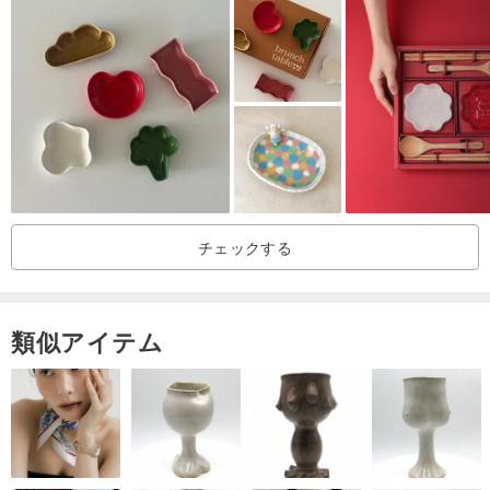
めて焼きます。 2日間の窯焼きの後、釉薬が適用され、2番目の窯で
1230度を超える高温に焼き上げられます。
▶︎素材：セラミック
▶︎サイズ：直径約11cm /高さ2.2cm（ハンドメイドのため、一点一
点サイズが若干異なります）
-------------
チェックする
予防：
※商品はすべて手作りのため、サイズや色が多少異なりますので、ご
類似アイテム
注文前にご確認ください。
※この釉薬は食用釉薬ですので、お気軽にご利用ください。
*食器洗い機ではなく、温水で手洗いすることをお勧めします。
*電子レンジ、電気調理器、食器乾燥機で使用できます。