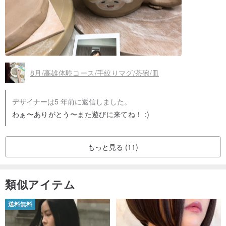
8月/高雄体験コース/手絞りマグ/茶碗/皿
デザイナーは5 年前に返信しました。
わぁ〜ありがとう〜また遊びに来てね！ :)
もっと見る (11)
類似アイテム
送料無料