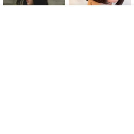
入荷待ち登録
ショップを見る
【イタリアの精緻な職人技】 -
世界の片隅で静かに咲く花/ ワン
フレンチシックな装い - ツイル
ポイントタトゥーのレースのチ
プリントシルクスカーフトップ
ョーカー SV649
from a friend of mine
Sugar Valentine
ス
34,340円
1,780円
送料無料