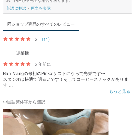
め、内容が不完全な場合があります。
英語に翻訳
原文を表示
同ショップ商品のすべてのレビュー
5
(11)
馮郁恬
5 年前に
Ban Niangの最初のPinkoiゲストになって光栄です〜
スタジオは快適で明るいです！そしてコーヒースナックがありま
す
カップと小皿を作りました🥺真ん中の手が気になりましたが
もっと見る
まだ楽しみです。
中国語繁体字から翻訳
手作りが好きな人は見逃さないでください❤️❤️