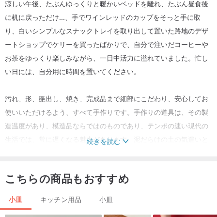
涼しい午後、たぶんゆっくりと暖かいベッドを離れ、たぶん昼食後
に机に戻っただけ...、手でワインレッドのカップをそっと手に取
り、白いシンプルなスナックトレイを取り出して置いた路地のデザ
ートショップでケリーを買ったばかりで、自分で注いだコーヒーや
お茶をゆっくり楽しみながら、一日中活力に溢れていました。忙し
い日には、自分用に時間を置いてください。
汚れ、形、艶出し、焼き、完成品まで細部にこだわり、安心してお
使いいただけるよう、すべて手作りです。手作りの道具は、その製
造温度があり、模造品ならではのものであり、テンポの速い現代の
生活では、常に遅くなる魅力があります。泥だらけの土の気遣いと
続きを読む
誠意を味わいましょう！
こちらの商品もおすすめ
------------
小皿
キッチン用品
小皿
▶︎作り方：本製品は手練りで、土の練り、形を整え、整えた後、初