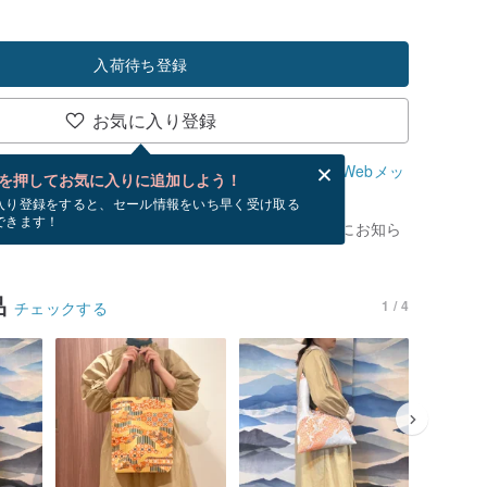
入荷待ち登録
お気に入り登録
、無料でWebメッセージカードを作成できます。
Webメッ
を押してお気に入りに追加しよう！
？
入り登録をすると、セール情報をいち早く受け取る
できます！
がありません。 [ 入荷待ち ] を押すと、優先的にお知ら
品
1 / 4
チェックする