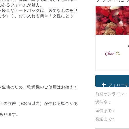
のあるフォルムが魅力。
る軽量なトートバッグは、必要なものをサ
しやすく、お手入れも簡単！女性にとっ
。
クーポン取
ン生地のため、乾燥機のご使用はお控えく
前回オンライン：
フォローす
返信率：
干の誤差（±2cm以内）が生じる場合があ
返信まで：
あります。
発送まで：