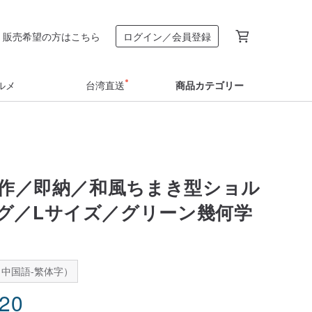
販売希望の方はこちら
ログイン／会員登録
ルメ
台湾直送
商品カテゴリー
年新作／即納／和風ちまき型ショル
グ／Lサイズ／グリーン幾何学
中国語-繁体字）
.20