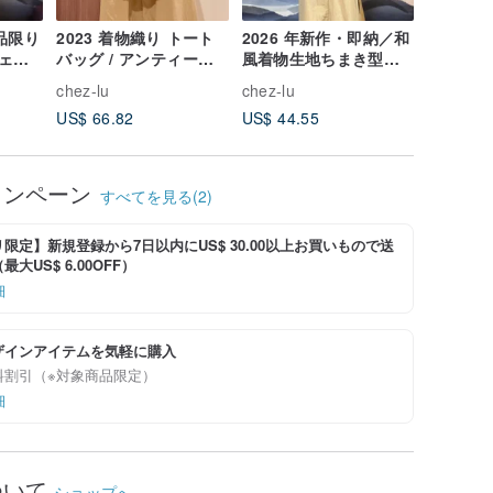
現品限り
2023 着物織り トート
2026 年新作・即納／和
2026 
ェイ
バッグ / アンティーク
風着物生地ちまき型シ
ルーフェ
ショ
着物ゴールド波織り
ョルダーバッグ／銀橘
まき型シ
chez-lu
chez-lu
chez-lu
牡丹
グ/ブル
US$ 66.82
US$ 44.55
US$ 49.
ンド/ラ
ャンペーン
すべてを見る(2)
限定】新規登録から7日以内にUS$ 30.00以上お買いもので送
大US$ 6.00OFF）
細
ザインアイテムを気軽に購入
料割引（※対象商品限定）
細
ついて
ショップへ