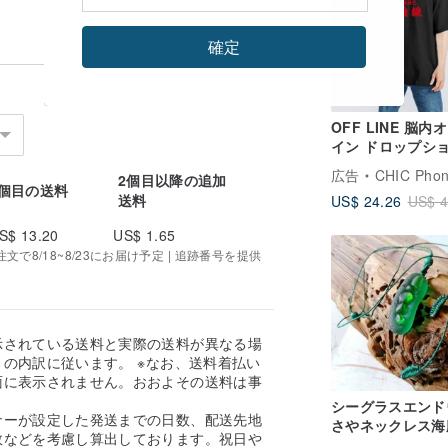
確定
OFF LINE 脳内
イン ドロップシ
ー ワイドTシャツ
広告
CHIC Phone 
2個目以降の追加
100% 吸湿速乾 
1個目の送料
送料
US$ 24.26
US$ 4
S$ 13.20
US$ 1.65
で8/18~8/23にお届け予定 | 追跡番号を提供
示されている送料と実際の送料が異なる場
の内訳に従います。 ※なお、送料着払い
面に表示されません。おおよその送料は事
。
シーグラスエンド
ナーが設定した発送までの日数、配送先地
さやネックレス海
数などを考慮し算出しております。祝日や
り品彼女へのプレ