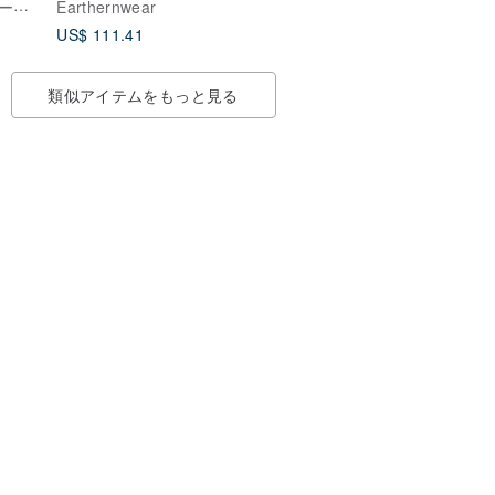
あなたのためのシーグラス
Earthernwear
プレ
キシ スカート, ボヘミ
US$ 111.41
姊妹
アン マキシ スカート,
ボヘミアン ロング スカ
ート, ボヘ
類似アイテムをもっと見る