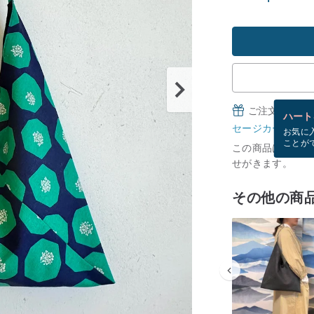
ご注文完了後
ハート
セージカードとは
お気に
ことが
この商品は現在在庫
せがきます。
その他の商