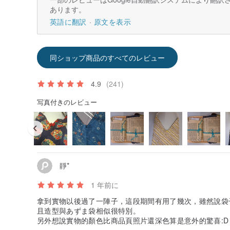
あります。
英語に翻訳
原文を表示
同ショップ商品のすべてのレビュー
4.9
(241)
写真付きのレビュー
靜*
1 年前に
拿到實物以後過了一陣子，這段期間有用了幾次，雖然說袋
且造型與あずま袋相似很特別。
另外想說實物的顏色比商品頁照片還深色算是意外的驚喜:D