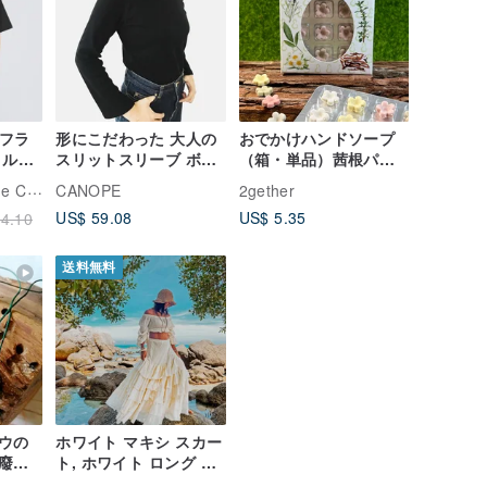
オフラ
形にこだわった 大人の
おでかけハンドソープ
ョルダ
スリットスリーブ ボー
（箱・単品）茜根パウ
 綿
トネックTシャツ【サイ
ダー＋オレンジ精油 天
Case
CANOPE
2gether
黒T
ズ・色展開有り】
然ハーブの香り マイル
US$ 59.08
US$ 5.35
4.10
ド
送料無料
ウの
ホワイト マキシ スカー
廢飾
ト, ホワイト ロング ス
ゼン
カート, ボヘミアン マ