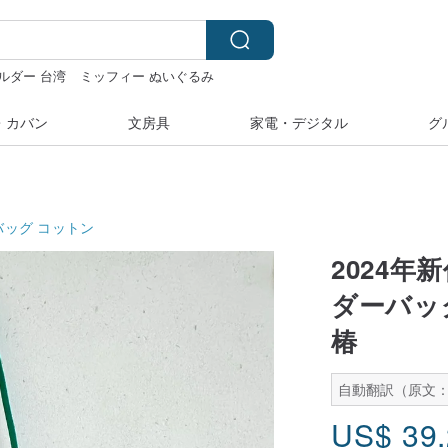
ルダー 台湾
ミッフィー ぬいぐるみ
着
ラベルシール
・カバン
文房具
家電・デジタル
グ
バッグ
コットン
2024
ダーバッ
椿
自動翻訳（原文：
US$
39