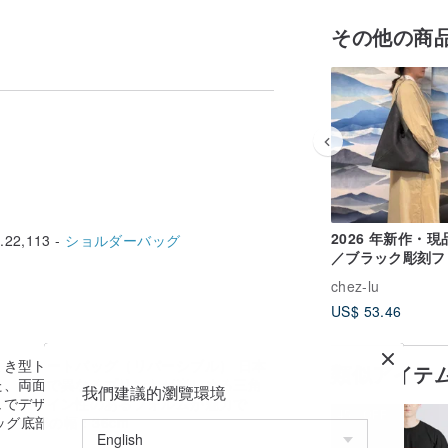
その他の商
2026 年新作・
22,113 -
ショルダーバッグ
／ブラック彫刻フ
クレザーちまき型
chez-lu
ルダーバッグ
US$ 53.46
き型トートバッグ（リバーシブル） 日本
類似アイテ
た、両面で異なるプリントが楽しめる三角
我們建議的瀏覽環境
ュでデザイン性のあるフォルムが魅力で
45%OFF
ッグ底部の幅：36cm