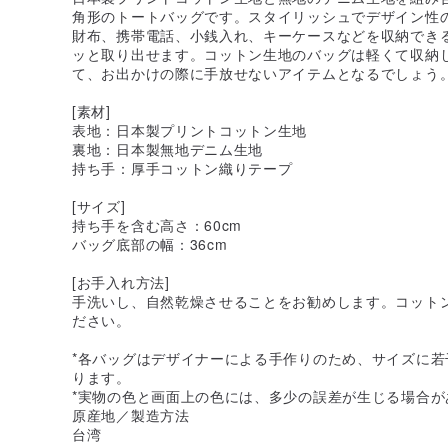
角形のトートバッグです。スタイリッシュでデザイン性
財布、携帯電話、小銭入れ、キーケースなどを収納でき
ッと取り出せます。コットン生地のバッグは軽くて収納
て、お出かけの際に手放せないアイテムとなるでしょう
[素材]
表地：日本製プリントコットン生地
裏地：日本製無地デニム生地
持ち手：厚手コットン織りテープ
[サイズ]
持ち手を含む高さ：60cm
バッグ底部の幅：36cm
[お手入れ方法]
手洗いし、自然乾燥させることをお勧めします。コット
ださい。
*各バッグはデザイナーによる手作りのため、サイズに若
ります。
*実物の色と画面上の色には、多少の誤差が生じる場合が
原産地／製造方法
台湾