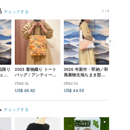
品
1 / 4
チェックする
現品限り
2023 着物織り トート
2026 年新作・即納／和
2026 
ェイ
バッグ / アンティーク
風着物生地ちまき型シ
ルーフェ
ショ
着物ゴールド波織り
ョルダーバッグ／銀橘
まき型シ
chez-lu
chez-lu
chez-lu
牡丹
グ/ブル
US$ 66.82
US$ 44.55
US$ 49.
ンド/ラ
ム
チェックする