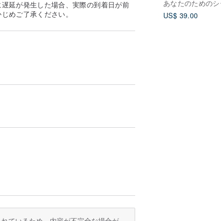
に遅延が発生した場合、実際の到着日が前
トかわいい誕生日
かじめご了承ください。
US$ 39.00
ゼント女朋友禮物
禮物
訳されているため、内容が不完全な場合が