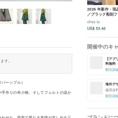
2026 年新作・
／ブラック彫刻フ
クレザーちまき型
chez-lu
ルダーバッグ
US$ 53.46
開催中のキ
【アプリ
ります。
料無料（最
割引詳
リバーシブル）
海外デ
越境送
や手作りの布小物、そしてフェルトの温か
割引詳
ブランドに
合わせた、両面で異なる表情が楽しめる三