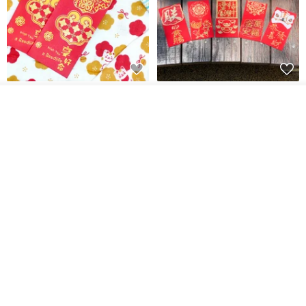
開運紅包袋をお楽しみください
ラインストーンお年玉袋 - 【お
得な6枚セット】
入荷待ち登録
ショップを見る
禮享生活
gfsd
287円
5,083円
送料無料