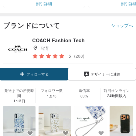
割引詳細
割引詳
ブランドについて
ショップへ
COACH Fashion Tech
台湾
5
(288)
クーポン取得
デザイナーに連絡
フォローする
発送までの所要時
フォロワー数
返信率
前回オンライン
間
24時間以内
1,275
83%
1〜3日