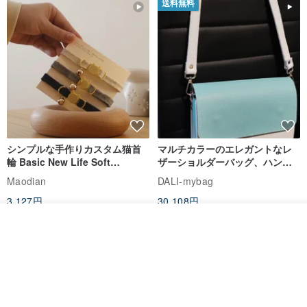
送料無料
シンプルな手作りカスタム猫首
マルチカラーのエレガントなレ
輪 Basic New Life Soft
ザーショルダーバッグ、ハンド
Organic Cat Collar | Simple
メイド
Maodian
DALI-mybag
Soft Cat Collar
3,127円
30,108円
カートに入れる
送料無料
送料無料
お気に入り
ショップを見る