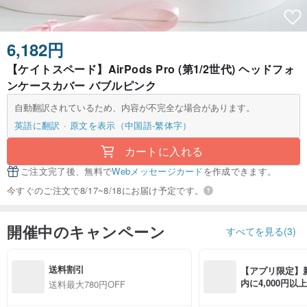
6,182円
【ケイトスペード】AirPods Pro (第1/2世代) ヘッドフォ
ンケースカバー バブルピンク
自動翻訳されているため、内容が不完全な場合があります。
英語に翻訳
原文を表示（中国語-繁体字）
カートに入れる
ご注文完了後、無料で
Webメッセージカード
を作成できます。
今すぐのご注文で8/17~8/18にお届け予定です。
開催中のキャンペーン
すべてを見る(3)
送料割引
【アプリ限定】
内に4,000円
送料最大780円OFF
無料（最大500円