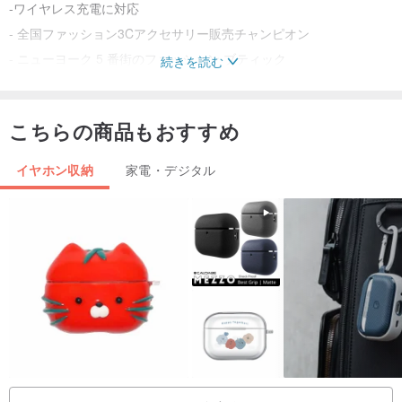
-ワイヤレス充電に対応
- 全国ファッション3Cアクセサリー販売チャンピオン
- ニューヨーク 5 番街のファッション ブティック
続きを読む
- 絶妙でエレガントなファッションデザインがあなたの優れたセン
スを引き出します。
こちらの商品もおすすめ
- あなたの動きであなた独自の魅力と自信を表現しましょう
イヤホン収納
家電・デジタル
ケイト・スペードの各保護カバーのクラシックなパターンは、デザ
イナーによって慎重に作成され、完璧を追求するすべての女性に捧
げられています。