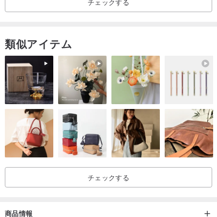
チェックする
類似アイテム
チェックする
適用モデル：Apple AirPods Pro 2に適用
商品情報
寸法：約6.5×5×2.5cm