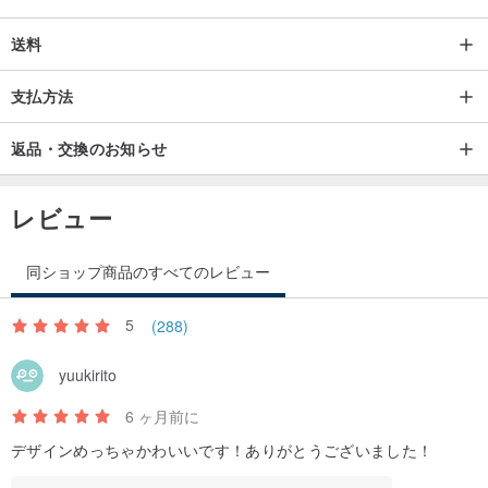
重量：約22g（フック含む）
送料
(外箱)約11.6×13×3cm / 59g
原産地：中国
支払方法
保証: 非人工的な 1 年間の限定保証
返品・交換のお知らせ
使用方法:
AirPods Pro 2 世代を保護ケースに入れたら、2 つが完全にフィット
レビュー
するまで保護ケース/ケースの端を繰り返し調整します。
同ショップ商品のすべてのレビュー
1. この製品にはヘッドフォンは含まれていません。
5
(288)
2.製品は撮影角度や光により色が異なる傾向があります。実際の製
品の色を参照してください。
yuukirito
3.外力や鋭利なもので傷つけないでください。
6 ヶ月前に
4. 人的損害以外の損害については 1 年間の保証。
デザインめっちゃかわいいです！ありがとうございました！