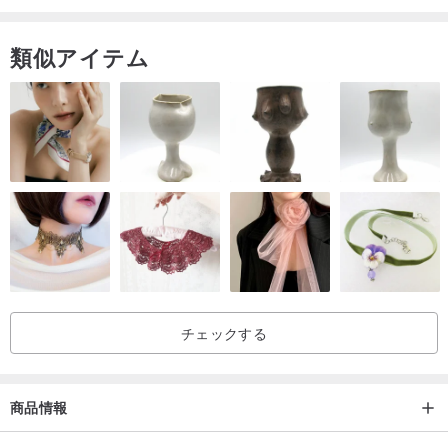
・商品は全て段ボールとプチプチ梱包で発送させていただきます。
類似アイテム
・最もリアルな側面をお届けするために、すべての製品はポストプ
ロダクションを行わず、日光の下で撮影されています。
ただし、コンピュータ画面のカラーデザインやその他の要因によ
り、写真の色が異なる場合があります。
チェックする
商品情報