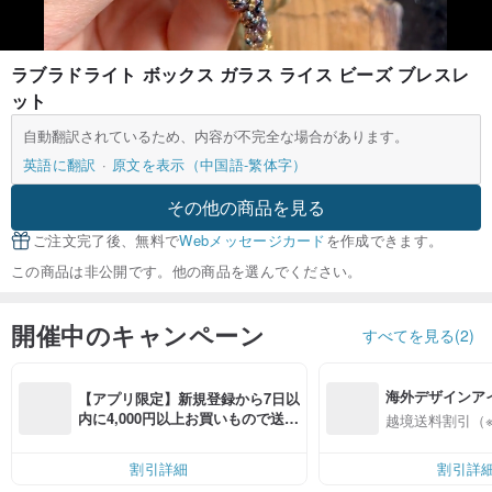
ラブラドライト ボックス ガラス ライス ビーズ ブレスレ
ット
自動翻訳されているため、内容が不完全な場合があります。
英語に翻訳
原文を表示（中国語-繁体字）
その他の商品を見る
ご注文完了後、無料で
Webメッセージカード
を作成できます。
この商品は非公開です。他の商品を選んでください。
開催中のキャンペーン
すべてを見る(2)
海外デザインア
【アプリ限定】新規登録から7日以
入
内に4,000円以上お買いもので送料
越境送料割引（
無料（最大500円OFF）
割引詳細
割引詳