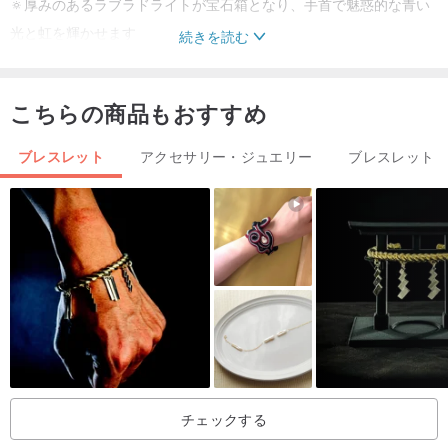
🔅厚みのあるラブラドライトが宝石箱となり、手首で魅惑的な青い
光と虹を輝かせます
続きを読む
こちらの商品もおすすめ
｜メンテナンス｜
ブレスレット
アクセサリー・ジュエリー
ブレスレット
・香水や化学物質との衝突や接触を避けてください。
・入浴、水泳、温泉の前にはジュエリーを外してください。着用し
ないときは軽く拭いて、袋や箱に入れて保管してください。
｜注意事項｜
・完全ハンドメイドのため、手作業の跡がある場合がございます。
・天然石などの自然素材、鉱山の坑道、亀裂、綿霧などの自然現象
チェックする
｜ご購入方法｜