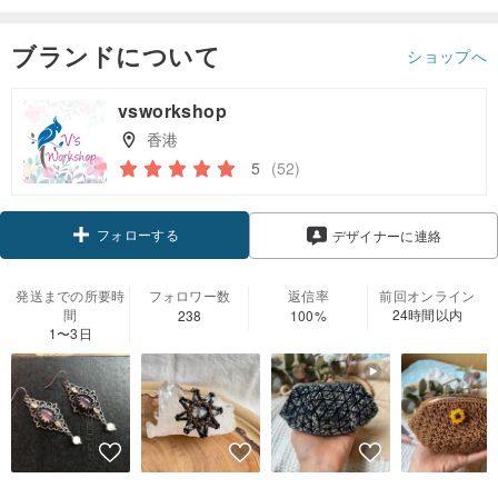
ブランドについて
ショップへ
vsworkshop
香港
5
(52)
フォローする
デザイナーに連絡
発送までの所要時
フォロワー数
返信率
前回オンライン
間
24時間以内
238
100%
1〜3日