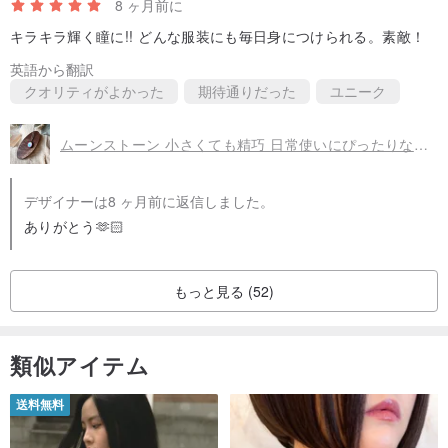
8 ヶ月前に
キラキラ輝く瞳に!! どんな服装にも毎日身につけられる。素敵！
英語から翻訳
クオリティがよかった
期待通りだった
ユニーク
ムーンストーン 小さくても精巧 日常使いにぴったりなガラス製シードビーズのネックレス
デザイナーは8 ヶ月前に返信しました。
ありがとう🫶🏻
もっと見る (52)
類似アイテム
送料無料