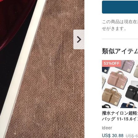
この商品は現在在庫
せがきます。
類似アイテ
53%OFF
撥水ナイロン超軽
バッグ 11-15.6
ノートPC ブリー
ideer
ス スクールバッ
US$ 30.88
US$ 6
macbook