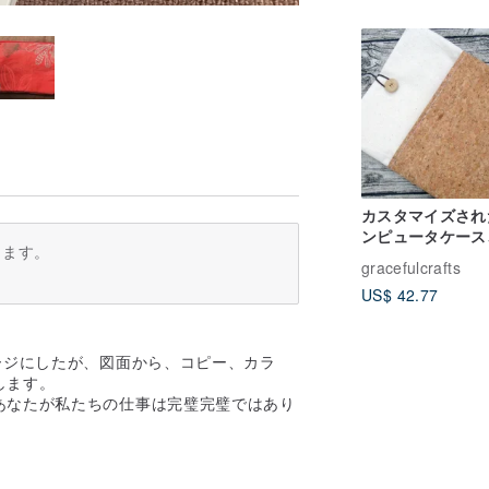
カスタマイズされ
ンピュータケース
ります。
ップトップケース
gracefulcrafts
ンピュータケース
US$ 42.77
ブレットケース（
237）-コルク
ージにしたが、図面から、コピー、カラ
します。
あなたが私たちの仕事は完璧完璧ではあり