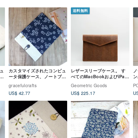
送料無料
ュ
カスタマイズされたコンピュ
レザースリーブケース。 す
ノ
ト
ータ保護ケース、ノートブッ
べてのMacBookおよびiPad
ン
ー
クケース、コンピュータケー
モデルで利用可能
gracefulcrafts
Geometric Goods
P
、
ス、タブレットケース-プレ
US$ 42.77
US$ 225.17
US
ーンデイジー（MB-006）