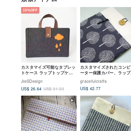
15%OFF
カスタマイズ可能なタブレッ
カスタマイズされたコンピ
トケース ラップトップケー
ーター保護カバー、ラップ
ス Macbook Pro Retina 13
ップバッグ、コンピュータ
JieSDesign
gracefulcrafts
インチ 059
バッグ、タブレットカバー
US$ 42.77
US$ 26.64
US$ 31.33
小さな苗木（M-223）