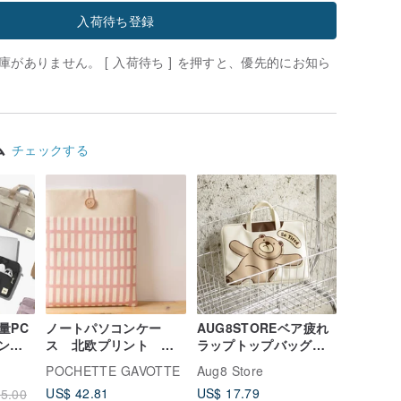
入荷待ち登録
がありません。 [ 入荷待ち ] を押すと、優先的にお知ら
ム
チェックする
量PC
ノートパソコンケー
AUG8STOREベア疲れ
インチ
ス 北欧プリント ピ
ラップトップバッグポ
フケー
ンク １１号帆布 木
ータブルブリーフケー
POCHETTE GAVOTTE
Aug8 Store
グ
製ボタン
スiPadストレージ
US$ 42.81
US$ 17.79
5.00