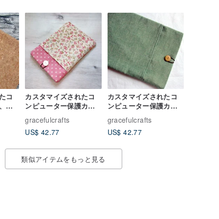
たコ
カスタマイズされたコ
カスタマイズされたコ
、ラ
ンピューター保護カバ
ンピューター保護カバ
、コ
ー、ラップトップバッ
ー、ラップトップバッ
gracefulcrafts
gracefulcrafts
、タ
グ、コンピューターバ
グ、コンピューターバ
US$ 42.77
US$ 42.77
M-
ッグ、タブレットカバ
ッグ、タブレットカバ
ー（M-184P）、ガーデ
ー、管理用グリーン
ンフローレット
（M-241）
類似アイテムをもっと見る