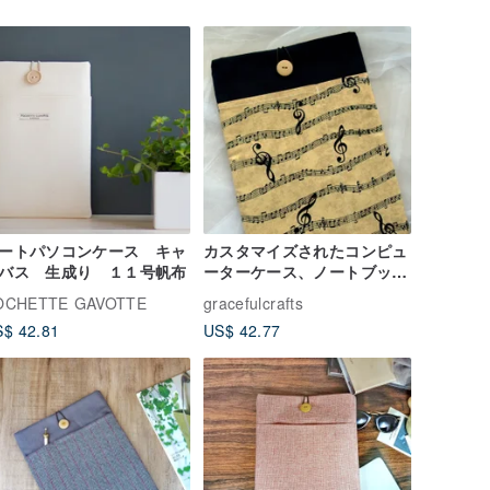
ートパソコンケース キャ
カスタマイズされたコンピュ
バス 生成り １１号帆布
ーターケース、ノートブック
ケース、コンピューターケー
OCHETTE GAVOTTE
gracefulcrafts
ス、タブレットケース-楽譜
$ 42.81
US$ 42.77
（M-252）