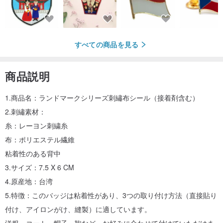
すべての商品を見る
商品説明
1.商品名：ランドマークシリーズ刺繡布シール（接着剤含む）
2.刺繡素材：
糸：レーヨン刺繍糸
布：ポリエステル繊維
粘着性のある背中
3.サイズ：7.5 X 6 CM
4.原産地：台湾
5.特徴：このバッジは粘着性があり、3つの取り付け方法（直接貼り
付け、アイロンがけ、縫製）に適しています。
洋服、コート、帽子、鞄など、お好みに合わせて付けていただけま