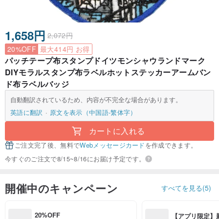
1,658円
2,072円
20%OFF
最大414円 お得
パッチテープ布スタンプドイツモンシャウランドマーク
DIYモラルスタンプ布ラベルホットステッカーアームバン
ド布ラベルバッジ
自動翻訳されているため、内容が不完全な場合があります。
英語に翻訳
原文を表示（中国語-繁体字）
カートに入れる
ご注文完了後、無料で
Webメッセージカード
を作成できます。
今すぐのご注文で8/15~8/16にお届け予定です。
開催中のキャンペーン
すべてを見る(5)
20%OFF
【アプリ限定】