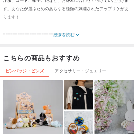
す。あなたが選ぶためのあらゆる種類の刺繍されたアップリケがあ
ります！
■■■■■■■■■■■■■■■■■■■■■■■■■■■■■■
続きを読む
ホットスタンピングの手順：
こちらの商品もおすすめ
A.クイックスティッキング方法（アイロンなし）：
1.粘着保護フィルムをはがし、刺繡バッジを目標位置に貼り付けま
ピンバッジ・ピンズ
アクセサリー・ジュエリー
す
2. 5〜10秒間強く押します。
B.アイロンと貼り付けの方法（アイロンを使用する必要がありま
す）：
1.粘着保護フィルムをはがし、刺繡バッジを目標位置に貼り付けま
す
2.刺繡ステッカーを薄い綿の布で覆います