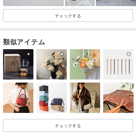
3.アイロンの温度は、摂氏約150度の「綿、麻」の適切なレベルに調
チェックする
整されます。
4.アイロンがけの過程で、アイロンがけされた物品に水が入らない
ようにしてください。そうしないと、粘着効果に影響します。
類似アイテム
5. 20〜30秒間少し強くアイロンをかけ、冷ましておきます
■■■■■■■■■■■■■■■■■■■■■■■■■■■■■■
予防：
1.刺繡接着剤のすべての材料を貼り付けることができるわけではあ
りません。
2.接着剤を繰り返し貼り付けると、接着力に影響を与える場合があ
ります。長時間貼り付けたい場合は、アイロンがけをお勧めしま
す。
3.アイロンがけに使用されていない素材（革など）については、ア
チェックする
イテムの損傷を防ぐためにステッチを使用することをお勧めしま
す。