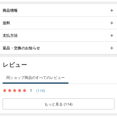
4.アイロンをかけるときは、水をかけずに衣服や素材を乾いた状態
商品情報
に保ってください。
5.一般的に、アイロンがけ後は簡単にはがれません。
送料
しばらく経っても外れる場合は、アイロンがけの時間が短すぎる
支払方法
か、温度が足りない可能性がありますので、もう一度アイロンをか
けてください。
返品・交換のお知らせ
レビュー
同ショップ商品のすべてのレビュー
5
(114)
もっと見る (114)