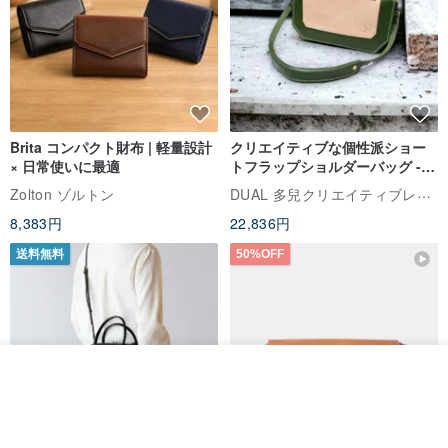
Brita コンパクト財布 | 軽量設計
クリエイティブな個性派ショー
× 日常使いに最適
トフラップショルダーバッグ -
ラッキーグリーン (ギフト オリ
DUAL 多兒クリエイティブレザーグッズ
Zolton ゾルトン
ジナル)
8,383円
22,836円
送料無料
50%OFF
カートに入れる
お気に入り
ショップを見る