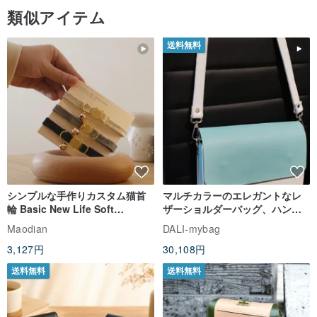
類似アイテム
送料無料
シンプルな手作りカスタム猫首
マルチカラーのエレガントなレ
輪 Basic New Life Soft
ザーショルダーバッグ、ハンド
Organic Cat Collar | Simple
メイド
Maodian
DALI-mybag
Soft Cat Collar
3,127円
30,108円
送料無料
送料無料