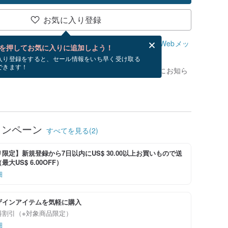
お気に入り登録
、無料でWebメッセージカードを作成できます。
Webメッ
を押してお気に入りに追加しよう！
？
入り登録をすると、セール情報をいち早く受け取る
できます！
がありません。 [ 入荷待ち ] を押すと、優先的にお知ら
ャンペーン
すべてを見る(2)
限定】新規登録から7日以内にUS$ 30.00以上お買いもので送
大US$ 6.00OFF）
細
ザインアイテムを気軽に購入
料割引（※対象商品限定）
細