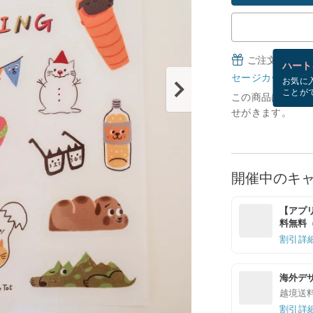
ご注文完了後
ハート
セージカードとは
お気に
ことが
この商品は現在在庫
せがきます。
開催中のキ
【アプリ
料無料（最
割引詳
海外デ
越境送
割引詳