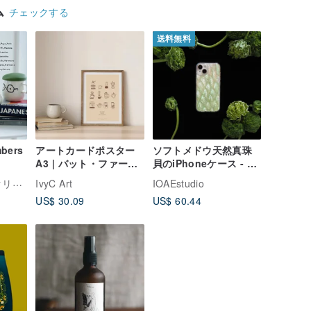
ム
チェックする
送料無料
bers
アートカードポスター
ソフトメドウ天然真珠
A3 | バット・ファース
貝のiPhoneケース - 職
ト・コーヒー エッセン
人手作り - 高品質 - グ
ブ産業
IvyC Art
IOAEstudio
シャルズポスターコレ
リーン - デザイナー
US$ 30.09
US$ 60.44
クション