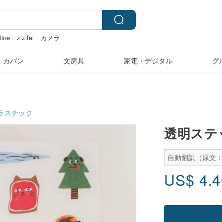
tine
zizifei
カメラ
24金 ネックレス
・カバン
文房具
家電・デジタル
グ
ラスチック
透明ステ
自動翻訳（原文：
US$
4.