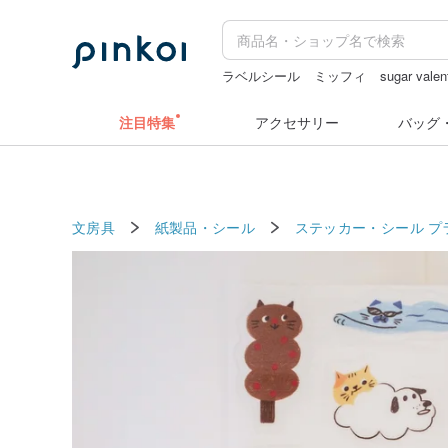
ラベルシール
ミッフィ
sugar valen
ミッフィー ぬいぐるみ
水着
台湾 
注目特集
アクセサリー
バッグ
文房具
紙製品・シール
ステッカー・シール
プ