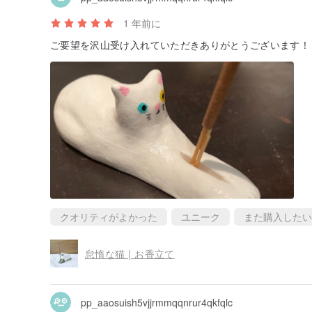
1 年前に
ご要望を沢山受け入れていただきありがとうございます！
クオリティがよかった
ユニーク
また購入したい
怠惰な猫 | お香立て
pp_aaosuish5vjjrmmqqnrur4qkfqlc