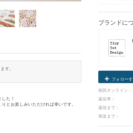
ブランドに
ります。
クーポン取
前回オンライン：
フォローす
ました！
返信率：
くりとお楽しみいただければ幸いです。
返信まで：
発送まで：