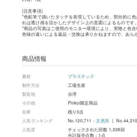
|注意事項|
*色鉛筆で描いたタッチを表現しているため、部分的に
れは透け感を活かしたデザイン上の意図によるものです
*商品の写真はご使用のモニター環境により、実物と色
色味の違いによる返品・交換は承りかねますので、あら
商品情報
素材
プラスチック
制作方法
工場生産
製造地
台湾
その他
Pinkoi限定商品
在庫
残り0点
人気ランキング
No.120,711 -
文房具
| No.44,210
人気度
チェックされた回数 1,038回
合計販売点数：1点