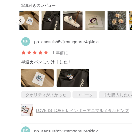
写真付きのレビュー
pp_aaosuish5vjjrmmqqnrur4qkfqlc
1 年前に
早速カバンにつけました！
クオリティがよかった
ユニーク
また購入したい
LOVE IS LOVE レインボーアニマルメタルピンズ
pp_aaosuish5vjjrmmqqnrur4qkfqlc