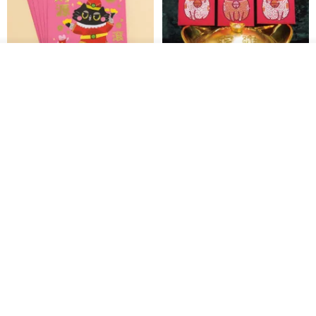
2.革の色
その他の商品を見る
3. ステッチの色
ショップを見る
黒猫マルーの小さな財神 宝くじ
【GFSD】ラインストーン精品 -
ホットスタンプポチ袋
煌めく多目的ポチ袋 -【招財納
カラーカード参照
福・金運招来】
Huei Hei Ji Bai
gfsd
ブッテロ
516円
6,868円
ラインストーンお年玉袋 - 【神
【福が満ちる】 - ぽち袋