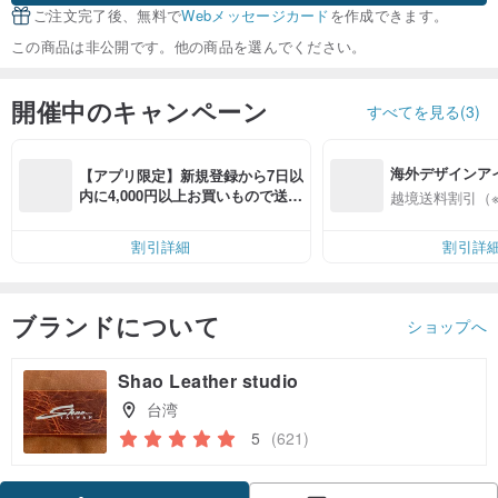
ご注文完了後、無料で
Webメッセージカード
を作成できます。
この商品は非公開です。他の商品を選んでください。
開催中のキャンペーン
すべてを見る(3)
海外デザインア
【アプリ限定】新規登録から7日以
入
内に4,000円以上お買いもので送料
越境送料割引（
無料（最大500円OFF）
割引詳細
割引詳
ブランドについて
ショップへ
Shao Leather studio
台湾
5
(621)