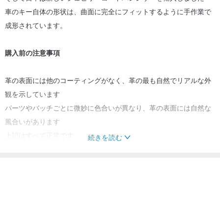
車のキー自体の形状は、曲面に完全にフィットするように手作業で
成形されています。
購入前の注意事項
革の表面には他のコーティングがなく、革の最も自然でリアルな外
観を示しています
パーツやバッチごとに微妙に色合いが異なり、革の表面には自然な
風合いがあります
上記はすべて正常です。
続きを読む
ベジタブルタンニン鞣しの革の特徴である、使い込むうちに徐々に
こちらの商品もおすすめ
色が濃くなっていきます。
【完璧主義者は注文しない】
キーホルダー・キーケース
アクセサリー・ジュエリー
商品は手作りのため、かなりの時間を要し、お急ぎのご注文はお受