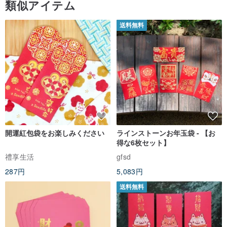
類似アイテム
送料無料
_____________________________________________________
________________________
#ご注文後、下記事項をご記入の上、ご注文ください。ご記入のない
場合、製作の予定が立てられません。
#ご注文後、下記事項をご記入の上、ご注文ください。ご記入のない
場合、製作の予定が立てられません。
#ご注文後、下記事項をご記入の上、ご注文ください。ご記入のない
開運紅包袋をお楽しみください
ラインストーンお年玉袋 - 【お
得な6枚セット】
場合、製作の予定が立てられません。
禮享生活
gfsd
1.メッセージ送信キーの表と裏の写真でスタイルとキーの数を確認
287円
5,083円
します（折りたたみキーの場合は側面の写真を提供する必要があり
送料無料
ます）。
写真の提供がない場合は、ご注文後に店頭スタイルでお作りします
【誤差がある場合はご自身で吸収してください】