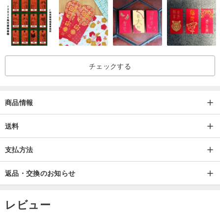
2. レザー/ステッチのカラーオプション
＊ブッテーロレザー：緻密で硬く、彩度が高く、革本来の自然な光
沢のある革。
チェックする
＊プエブロヌバックレザー：表面はザラザラとした質感で、革の表
面はマットな質感で、使用後の色の変化はかなりレトロです。
商品情報
＊ワックスオイル蝋レザー：表面に油分が多く不規則な筋が入って
送料
おり、蝋加工や曲げ加工を施すことで濃淡が変化し、視覚的なレイ
支払方法
ヤード感が増します。
返品・交換のお知らせ
＊コードバン：革にダイヤモンドをあしらった高価で最高級の革。
最長 6 か月のなめしと加工を経た革は、密度が高く、手触りが良
レビュー
く、光沢のある仕上がりになっています。