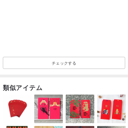
けできません。
ギフトをご希望の場合は、事前にご注文いただき、受け取り希望日
をお知らせください。
/カスタムプロセス/
1.キースタイルを確認する
チェックする
既製品ではなく、完全手縫いのキーホルスターです。
キーの表と裏の写真にメッセージを送信して、スタイルを確認し、
類似アイテム
キーの数を比較してから注文してください。
写真の提供がない場合は、ご注文後に店頭スタイルでお作りします
ので、誤差がある場合はご自身で吸収してください
プラグインスタートキーの場合は必ずお知らせください、そうでな
い場合はご利用いただけませんのでご注意ください！ !