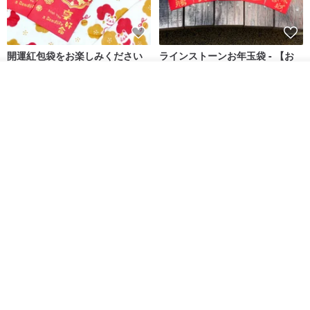
開運紅包袋をお楽しみください
ラインストーンお年玉袋 - 【お
得な6枚セット】
入荷待ち登録
禮享生活
gfsd
ショップを見る
287円
5,083円
送料無料
黒猫マルーの小さな財神 宝くじ
【GFSD】ラインストーン精品 -
ホットスタンプポチ袋
煌めく多目的ポチ袋 -【招財納
福・金運招来】
Huei Hei Ji Bai
gfsd