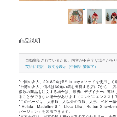
商品説明
自動翻訳されているため、内容が不完全な場合があ
英語に翻訳
原文を表示（中国語-繁体字）
*中国の友人、2018/04はSF-to-payメソッドを使用し
*台湾の友人、価格は60元の箱を出荷する店に7から11店..
複数の商品を注文する場合は、最初にデザイナーに連絡
ることができない場合があります（コンビニエンススト
*このページは、人形服、人以外の衣服、人形、ベビー
* Holala、Madeline 8 "、Licca Lika、Rotten Straw
バージョン）を装着できます。
*三木手作り、日本の輸入布や日本のアクセサリー、手