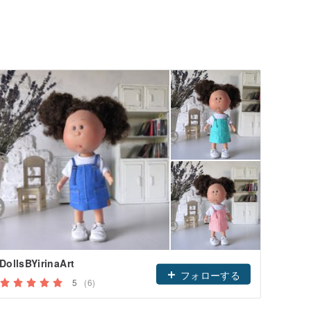
DollsBYirinaArt
フォローする
5
(6)