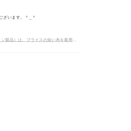
います。 ^ _ ^
スポットアイロス人形の最後のセット（元のカートン製品）は、ブライスの短い布を着用することができます