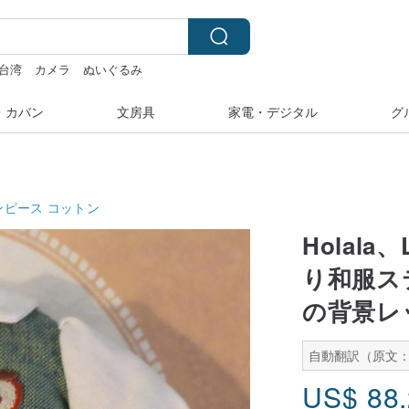
台湾
カメラ
ぬいぐるみ
・カバン
文房具
家電・デジタル
グ
ンピース
コットン
Holala
り和服ス
の背景レ
自動翻訳（原文：
US$
88