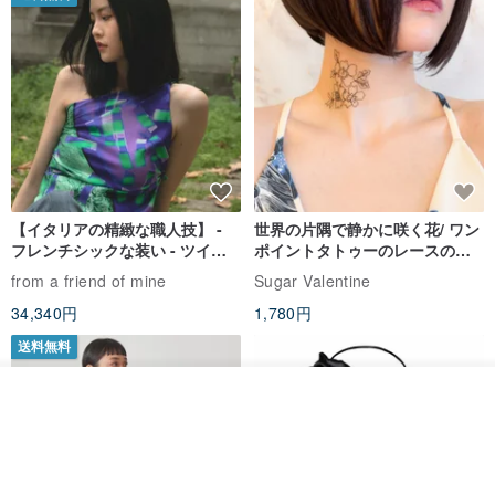
【イタリアの精緻な職人技】 -
世界の片隅で静かに咲く花/ ワン
フレンチシックな装い - ツイル
ポイントタトゥーのレースのチ
プリントシルクスカーフトップ
ョーカー SV649
from a friend of mine
Sugar Valentine
ス
34,340円
1,780円
送料無料
カートに入れる
お気に入り
ショップを見る