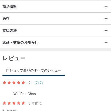
エポキシ樹脂
商品情報
アクリル絵の具
送料
▸▸寸法
幅は約20mm、厚さは約3mm
支払方法
返品・交換のお知らせ
▸▸ 選べるスタイル
スプリングイヤリング（シリコーンクッション付）
316L医療用スチールピアス
レビュー
925: トレメラ針
バッジ
同ショップ商品のすべてのレビュー
5
(717)
ピアス/イヤリング/バッジはエポキシ樹脂で固定されており、脱落し
にくい
Wei Pan Chao
▸ イヤーストラップはステンレス製です
8 年前に
好きです