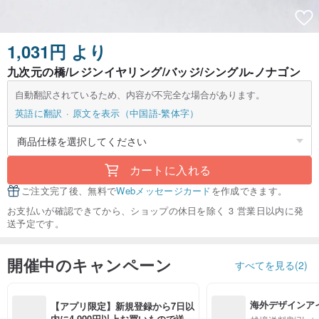
1,031円 より
九次元の橋/レジンイヤリング/バッジ/シングル-ノナゴン
自動翻訳されているため、内容が不完全な場合があります。
英語に翻訳
原文を表示（中国語-繁体字）
カートに入れる
ご注文完了後、無料で
Webメッセージカード
を作成できます。
お支払いが確認できてから、ショップの休日を除く 3 営業日以内に発
送予定です。
開催中のキャンペーン
すべてを見る(2)
海外デザインア
【アプリ限定】新規登録から7日以
入
内に4,000円以上お買いもので送料