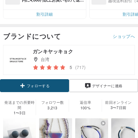
越境送料割引（
無料（最大500円OFF）
割引詳細
割引詳
ブランドについて
ショップへ
ガンキヤッキョク
台湾
5
(717)
クーポン取得
デザイナーに連絡
フォローする
発送までの所要時
フォロワー数
返信率
前回オンライン
間
3〜7日前
3,213
100%
1〜3日