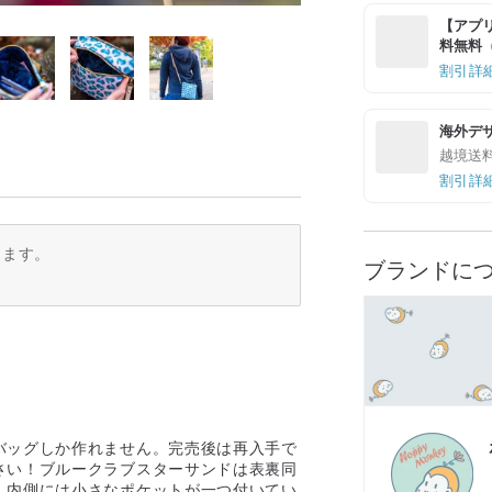
【アプリ
料無料（最
割引詳
海外デ
越境送
割引詳
ります。
ブランドに
バッグしか作れません。完売後は再入手で
さい！ブルークラブスターサンドは表裏同
、内側には小さなポケットが一つ付いてい