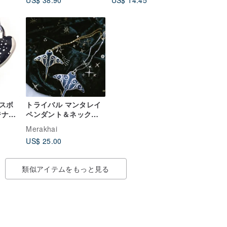
US$ 38.90
US$ 14.45
ンドル
れま
スボ
トライバル マンタレイ
ジナル
ペンダント＆ネックレ
ルホ
ス
Merakhai
US$ 25.00
類似アイテムをもっと見る