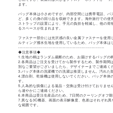
ます。
バッグ本体は小さめですが、内部空間には携帯電話、パ
ど、多くの身の回り品を収納できます。海外旅行での使
ストラップの設置により、手元の負担を軽減し、他の荷
るスペースが生まれます。
ファスナー部分には光沢感の良い金属ファスナーを使用
ルティング撥水生地を使用しているため、バッグ本体は
------------------------------------------------------------
◆注意事項◆
1.生地の柄はランダム裁断のため、お届けするバッグの
2.各商品はご注文を受けてから製作するため、製作期間
別なご要望がございましたら、デザイナーまでご連絡く
3.バッグ本体の洗濯機での洗濯は推奨しません。汚れた
4.漂白剤、乾燥機は使用しないでください。バッグ本体
す。
5.人為的な損傷による返品・交換は受け付けておりませ
ら速やかにご連絡ください。
6.本商品は受注生産品のため、7日間のクーリングオフ
7.異なる3C機器、画面の表示解像度、色差はそれぞれ
な範囲です。