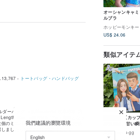
オーシャンキャミ
ルブラ
ホッピーモンキー
US$ 24.06
類似アイテ
13,767 -
トートバッグ・ハンドバッグ
ーバッグ. ■素材material:欧米綿布+内
th:20cm ■幅Width:17cm 廃盤となっ
【カップ
デジタル
我們建議的瀏覽環境
数個のミニバッグしか作れません。完売後
婦似顔絵、甘い瞬
召しましたらお早めにお求めください！
記録する】カスタ
広告
ayou-gg
ズ/カップル（人