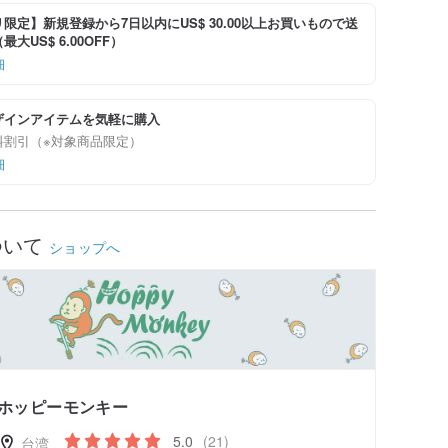
限定】新規登録から7日以内にUS$ 30.00以上お買いもので送
大US$ 6.00OFF）
細
ザインアイテムを気軽に購入
料割引（※対象商品限定）
細
ついて
ショップへ
ホッピーモンキー
5.0
(21)
台湾