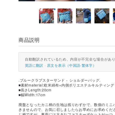
商品説明
自動翻訳されているため、内容が不完全な場合があ
英語に翻訳
原文を表示（中国語-繁体字）
.ブルークラブスターサンド - ショルダーバッグ.
■素材material:欧米綿布+内側ポリエステルキルティング
■長さLength:20cm
■幅Width:17cm
廃盤となったカニ柄の生地は残りわずかで、数個のミニ
きませんので、お気に召しましたらお早めにお求めくだ
じ柄ですが、裏面には大きなファスナーポケットが一つ