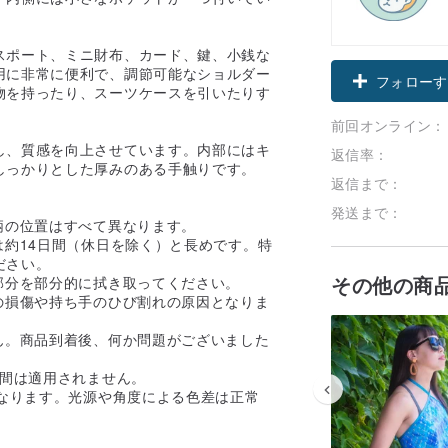
スポート、ミニ財布、カード、鍵、小銭な
用に非常に便利で、調節可能なショルダー
フォローす
物を持ったり、スーツケースを引いたりす
前回オンライン：
し、質感を向上させています。内部にはキ
返信率：
しっかりとした厚みのある手触りです。
返信まで：
発送まで：
柄の位置はすべて異なります。
は約14日間（休日を除く）と長めです。特
ださい。
その他の商
部分を部分的に拭き取ってください。
の損傷や持ち手のひび割れの原因となりま
ん。商品到着後、何か問題がございました
期間は適用されません。
異なります。光源や角度による色差は正常