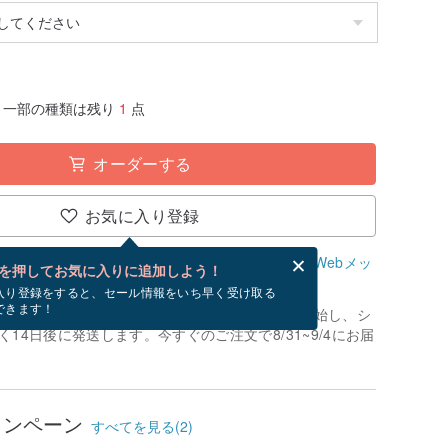
一部の種類は残り
1
点
オーダーする
お気に入り登録
、無料でWebメッセージカードを作成できます。
Webメッ
を押してお気に入りに追加しよう！
？
入り登録をすると、セール情報をいち早く受け取る
できます！
制作」です。お支払いが確認でき次第、制作を開始し、シ
14日後に発送します。今すぐのご注文で8/31~9/4にお届
ャンペーン
すべてを見る(2)