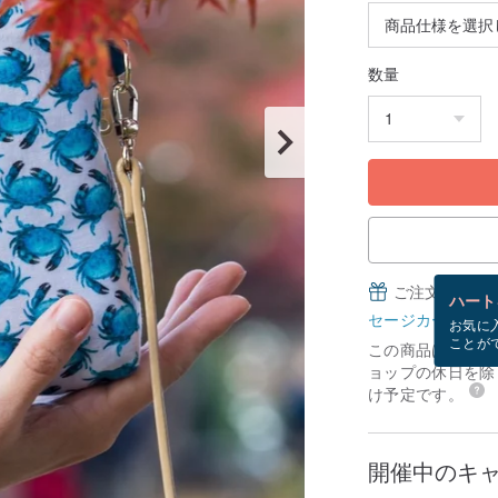
数量
ご注文完了後
ハート
セージカードとは
お気に
ことが
この商品は「受注
ョップの休日を除く
け予定です。
開催中のキ