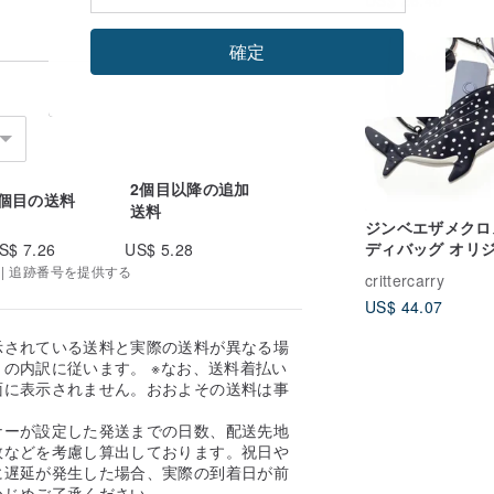
US$ 26.40
じて料金が算出さ
す）
確定
2個目以降の追加
1個目の送料
送料
ジンベエザメクロ
ディバッグ オリ
S$ 7.26
US$ 5.28
のホエールホエー
 | 追跡番号を提供する
crittercarry
ワイト
US$ 44.07
示されている送料と実際の送料が異なる場
の内訳に従います。 ※なお、送料着払い
面に表示されません。おおよその送料は事
。
ナーが設定した発送までの日数、配送先地
数などを考慮し算出しております。祝日や
に遅延が発生した場合、実際の到着日が前
かじめご了承ください。