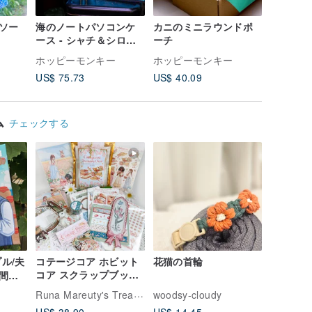
ソー
海のノートパソコンケ
カニのミニラウンドポ
Q 版エ
ース - シャチ＆シロナ
ーチ
ス
ガスクジラ
ホッピーモンキー
ホッピーモンキー
ホッピー
US$ 75.73
US$ 40.09
US$ 30.
ム
チェックする
ル/夫
コテージコア ホビット
花猫の首輪
コア スクラップブッキ
間を
ング＆ジャーナリング
マイ
Runa Mareuty's Treasure Chest
woodsy-cloudy
トレジャーチェスト バ
数に応