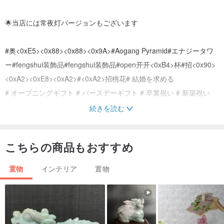
🌟当店には常夜灯バージョンもございます
#奥<0xE5><0x88><0x88><0x9A>#Aogang Pyramid#エナジータワ
ー#fengshui装飾品#fengshui装飾品#open开开<0xB4>杯#招<0x90>
<0xA2><0xE8><0xA2>#<0xA2>招桃花# 結婚を求める
# オープニングギフト # バースデーギフト # 卒業祝い # 新築祝い
続きを読む
☆オルゴナイトは通常、水晶、鉱石、金属で構成され、環境のエネ
こちらの商品もおすすめ
ルギー場を浄化するために使用されます.オルゴナイトが大きいほ
ど、適用範囲が広がります.アートとしてのレジカウンター デコレー
置物
インテリア
置物
ション（オープニングギフト）、中・小サイズのものは部屋や机に
置いたり、携帯したり、円盤型のものは水を浄化するコースターと
して使うことができます。 Aogang の機能は自分で検索できます。
☆Fairy Star Studioの商品は、2人のアーティストが手作業で製作