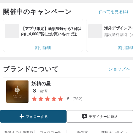
開催中のキャンペーン
すべてを見る(4)
海外デザインア
【アプリ限定】新規登録から7日以
入
内に4,000円以上お買いもので送料
越境送料割引（
無料（最大500円OFF）
割引詳細
割引詳
ブランドについて
ショップへ
妖精の星
台湾
5
(762)
クーポン取得
デザイナーに連絡
フォローする
発送までの所要時
フォロワー数
返信率
前回オンライン