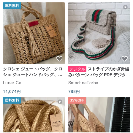
送料無料
クロシェ ジュートバッグ、クロ
ストライプのかぎ針編
デジタル
シェ ジュートハンドバッグ、リ
みパターン バッグ PDF デジタル
ユーザブルバッグ
インスタント ダウンロード、レ
Lunar Cat
SmachnaTorba
ディース クロスボディ
14,074円
788円
送料無料
35%OFF