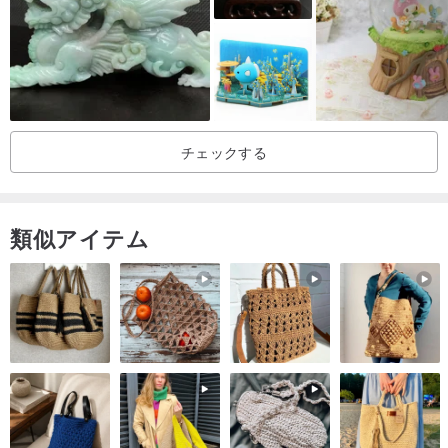
し、一般的な金属素材に加えて、特殊なハードウェア素材を組み合
わせてアレンジし、ユニークで個性的なアート作品をデザインしま
す.アート作品を鑑賞する良い気分。
★収集・メンテナンスに関する注意事項：
チェックする
ほこりが付着した場合は、乾いた布でふくか、水で洗い流してから
乾いた布でふき取ってください。イエローを促進しないように直射
日光に当てないでください。
類似アイテム
★現物商品は最短1~2日で発送致します カスタム商品の場合は3~7
日お待ちください ハンドメイド商品のため焦らず丁寧に仕上げてお
ります。緊急の必要性、スポット製品を選択できます。
★一点一点、作家さんの手作りのため、手仕事感があり、完璧では
ない場合があります（避けられない微細な気泡の跡がある場合があ
ります）が、ひとつひとつ真心を込めて作っているので、唯一無二
の絶妙な作品です。 、ギフトや自己所有に最適です。
★手作りのため、ご注文内容が全く同じでなくても、多少の誤差は