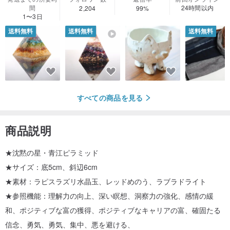
間
24時間以内
2,204
99%
1〜3日
送料無料
送料無料
送料無料
すべての商品を見る
商品説明
★沈黙の星・青江ピラミッド
★サイズ：底5cm、斜辺6cm
★素材：ラピスラズリ水晶玉、レッドめのう、ラブラドライト
★参照機能：理解力の向上、深い瞑想、洞察力の強化、感情の緩
和、ポジティブな富の獲得、ポジティブなキャリアの富、確固たる
信念、勇気、勇気、集中、悪を避ける、