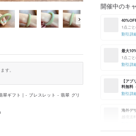
開催中のキ
40%OF
1点ごと
割引詳
最大10
1点ごと
割引詳
ります。
【アプリ
料無料（最
割引詳
海外デ
m
越境送
割引詳