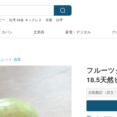
ピー
台湾 24金 ネックレス
水着
台湾
ル
・カバン
文房具
家電・デジタル
グ
スレット
翡翠
フルーツ
18.5天
自動翻訳（原文：