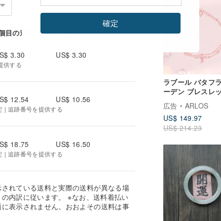
30%OFF
確定
2個目以降の追加
1個目の送料
送料
S$ 3.30
US$ 3.30
提供する
ラブール バタフラ
ーデン ブレスレ
S$ 12.54
US$ 10.56
(ローズゴールド)
広告
ARLOS
定 | 追跡番号を提供する
US$ 149.97
US$ 214.23
S$ 18.75
US$ 16.50
定 | 追跡番号を提供する
示されている送料と実際の送料が異なる場
の内訳に従います。 ※なお、送料着払い
面に表示されません。おおよその送料は事
。