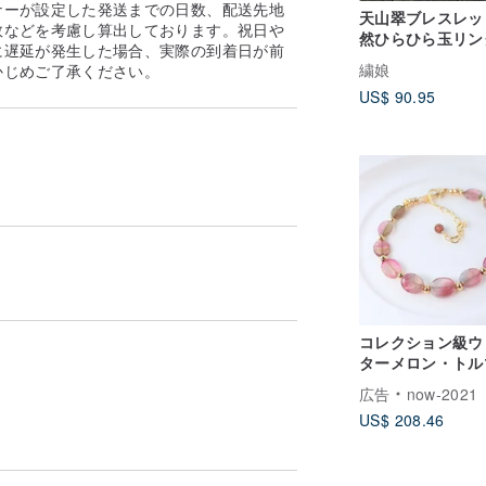
ナーが設定した発送までの日数、配送先地
天山翠ブレスレッ
数などを考慮し算出しております。祝日や
然ひらひら玉リン
に遅延が発生した場合、実際の到着日が前
フトボックスカス
繍娘
かじめご了承ください。
イズ可能
US$ 90.95
コレクション級ウ
ターメロン・トル
ンブレスレット 
広告
now-2021
イカラートルマリ
US$ 208.46
ンクとグリーンの
デーションが織り
軽やかな贅沢 上
ァインジュエリー