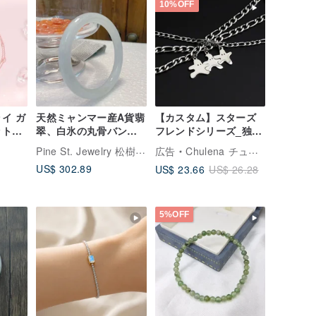
10%OFF
イ ガ
天然ミャンマー産A貨翡
【カスタム】スターズ
ット
翠、白氷の丸骨バング
フレンドシリーズ_独自
ル、美人を彩る翡翠の
デザインチャーム/組み
Pine St. Jewelry 松樹街ファインジュエリー
広告
Chulena チュレナ
腕輪
合わせ可能ブレスレッ
US$ 302.89
US$ 23.66
US$ 26.28
ト/サージカルステンレ
ス
5%OFF