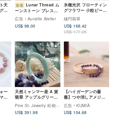
ト天
Lunar Thread ム
氷種光沢 フローティン
新着
グギ
グフラワー 小粒ビーズ
ーンストーン ブレスレ
タマ
ブレスレット | 天然ミ
ット | 天然石 925シル
広告
Auralite Atelier
縁円翡翠
ャンマー産A貨翡翠
バー
US$ 98.00
US$ 168.42
US$ 177.28
ォー
天然ミャンマー産 A 貨
【ハイガーデンの薔
マリ
翡翠 アップルグリーン
薇】つや消しアメジス
天然バ
福バングル 美しい翡翠
ト・ピカソ ジャスパ
Pine St. Jewelry 松樹街ファインジュエリー
広告
KUMIÀ
ン ピ
バングル 母の日ギフト
ー・腕飾。知恵・イン
US$ 391.98
US$ 104.68
グラ
スピレーション・楽観
なす
主義・自己規律
質なフ