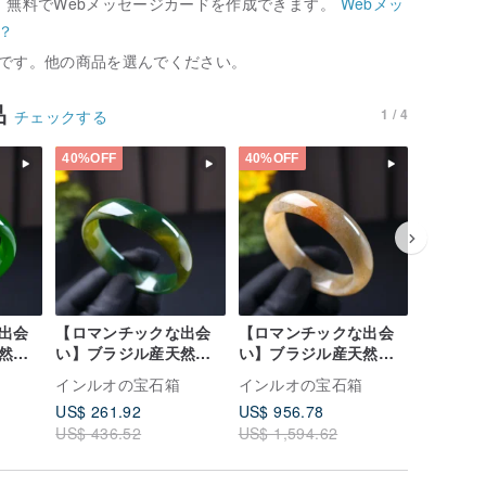
、無料でWebメッセージカードを作成できます。
Webメッ
？
です。他の商品を選んでください。
品
1 / 4
チェックする
40%OFF
40%OFF
40%OFF
出会
【ロマンチックな出会
【ロマンチックな出会
【ロマン
然グ
い】ブラジル産天然グ
い】ブラジル産天然イ
い】ブラ
ーバ
リーンフローライトカ
エローレッドフローカ
ッドアゲ
インルオの宝石箱
インルオの宝石箱
インルオ
ルセド
ルセドニーバングル |
ルセドニーバングル |
｜天然ア
US$ 261.92
US$ 956.78
US$ 935
天然カルセドニー | ギ
天然カルセドニー | ギ
ト
US$ 436.52
US$ 1,594.62
US$ 1,5
フトに
フトに