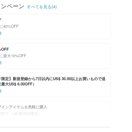
ャンペーン
すべてを見る(4)
F
に40%OFF
細
%OFF
に最大10%OFF
細
限定】新規登録から7日以内にUS$ 30.00以上お買いもので送
大US$ 6.00OFF）
細
ザインアイテムを気軽に購入
料割引（※対象商品限定）
細