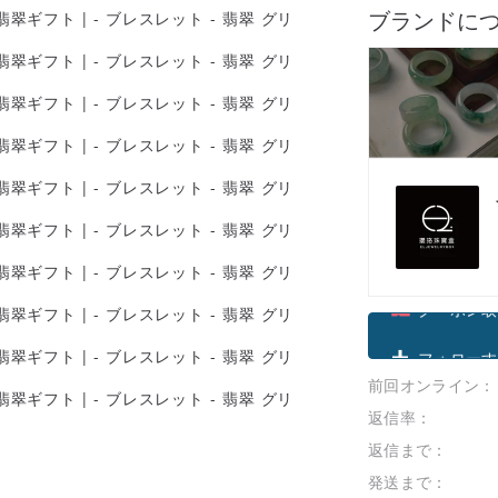
ブランドに
クーポン取
前回オンライン：
フォローす
返信率：
返信まで：
発送まで：