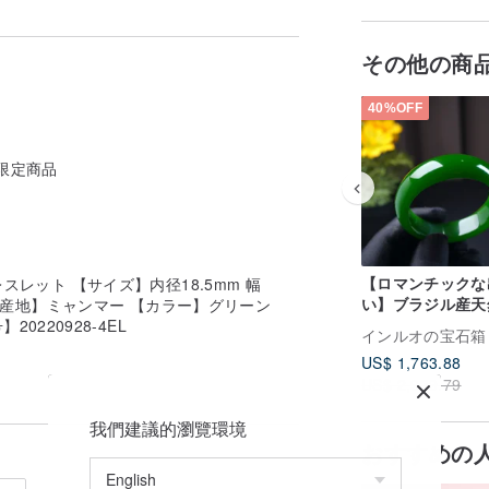
その他の商
40%OFF
i限定商品
【ロマンチックな
レット 【サイズ】内径18.5mm 幅
い】ブラジル産天
m 【原産地】ミャンマー 【カラー】グリーン
リーンカルセドニ
0220928-4EL
インルオの宝石箱
ングル | 天然カ
US$ 1,763.88
ニー | ギフト
US$ 2,939.79
我們建議的瀏覽環境
おすすめの