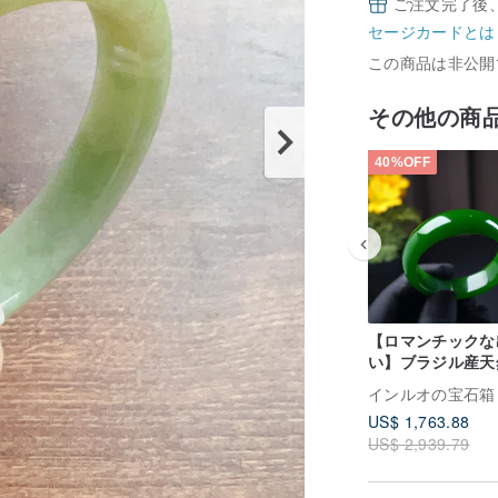
ご注文完了後
セージカードとは
この商品は非公開
その他の商
40%OFF
【ロマンチックな
い】ブラジル産天
リーンカルセドニ
インルオの宝石箱
ングル | 天然カ
US$ 1,763.88
ニー | ギフト
US$ 2,939.79