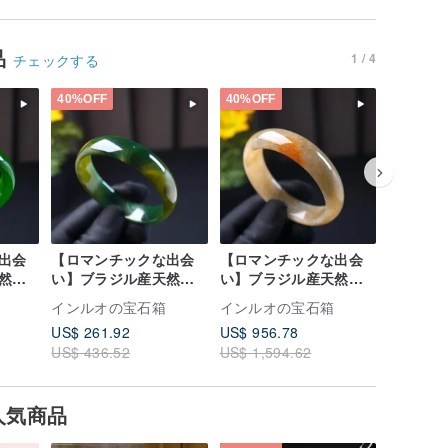
品
1 / 4
チェックする
40%OFF
40%OFF
40%OFF
出会
【ロマンチックな出会
【ロマンチックな出会
【ロマン
然グ
い】ブラジル産天然グ
い】ブラジル産天然イ
い】ブラ
ーバ
リーンフローライトカ
エローレッドフローカ
ッドアゲ
インルオの宝石箱
インルオの宝石箱
インルオ
ルセド
ルセドニーバングル |
ルセドニーバングル |
｜天然ア
US$ 261.92
US$ 956.78
US$ 935
天然カルセドニー | ギ
天然カルセドニー | ギ
ト
US$ 436.52
US$ 1,594.62
US$ 1,5
フトに
フトに
人気商品