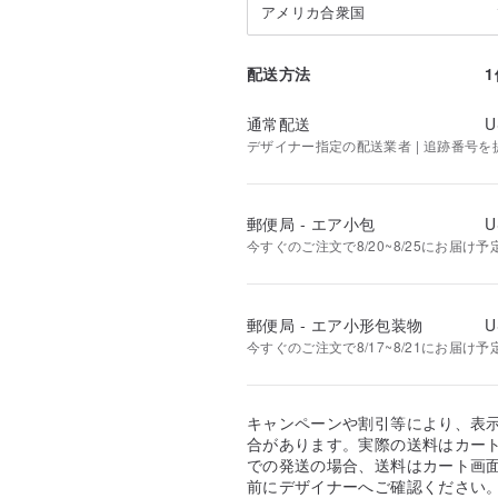
アメリカ合衆国
配送方法
通常配送
U
デザイナー指定の配送業者 | 追跡番号を
郵便局 - エア小包
U
今すぐのご注文で8/20~8/25にお届け予
郵便局 - エア小形包装物
U
今すぐのご注文で8/17~8/21にお届け予
キャンペーンや割引等により、表
合があります。実際の送料はカート
での発送の場合、送料はカート画
前にデザイナーへご確認ください