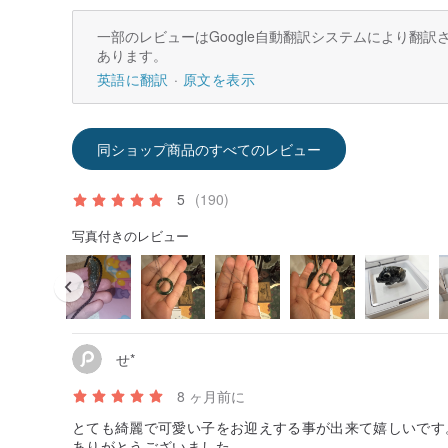
一部のレビューはGoogle自動翻訳システムにより翻
あります。
英語に翻訳
原文を表示
同ショップ商品のすべてのレビュー
5
(190)
写真付きのレビュー
せ*
8 ヶ月前に
とても綺麗で可愛い子をお迎えする事が出来て嬉しいです
ありがとうございました。