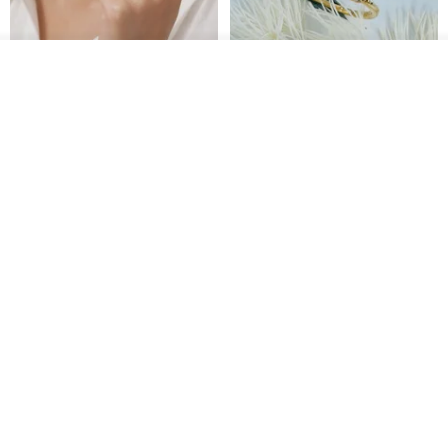
🔹 絶滅危惧種Tシャツ、ぜひお買い求めください！
ボルケーノウサギ：
www.pinkoi.com/product/LKzWGri6
その他の商品を見る
タイワンヤマネコ：
www.pinkoi.com/product/RL3FRgLW
ショップを見る
ナチュラルラベンダージェイド
トゥエルブスター 18K天然ダイ
スモールリング
ヤモンドリング
レッサーパンダ：
www.pinkoi.com/product/9EEhei8T
Jadeite Atelier
hee-jewelry
ケープペンギン：
www.pinkoi.com/product/cmrT57i6
17,253円
96,150円
ジンベエザメ：
www.pinkoi.com/product/ZqfX9ETq
アオウミガメ：
www.pinkoi.com/product/J97mgFAw
送料無料
送料無料
ジャイアントパンダ：
www.pinkoi.com/product/8LyYRSt4
🔹 原産地
服：バングラデシュ
デザイン＆製造：台湾
- - -
ナチュラルラベンダージェイド
カスタムメイド 天然淡水パール
⭐ サイズをご確認の上、ご注文ください ⭐
リング
調節可能 編み込みチェーンリン
グ 指輪
普段お召しの服のサイズを測り、上記のサイズ表と照らし合わせて