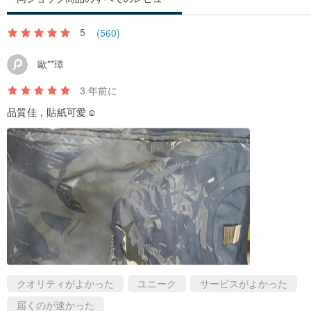
し、標高1,200～4,100メートルの場所に生息しています。密生した
竹が生い茂る温帯山地林（広葉樹林、針広混交林、亜高山針葉樹林
5
(560)
など）を好み、特に標高1,500～3,000メートルの地域に多く見られ
歐**璋
ます。年間を通じて食料が手に入るため、非常に寒く厳しい気候の
時のみ、一時的な避難場所として木の洞や岩の洞窟を利用し、冬眠
3 年前に
はしません。
品質佳，貼紙可愛☺️
生息地の破壊と分断はジャイアントパンダにとって最大の脅威で
す。彼らは広大な農地によって隔てられた山間部に分布していま
す。さらに、パンダが竹を食料として依存していることも脅威とな
っています。竹は周期的に一斉に開花し枯死します（周期は約15年
から120年）。この時、分断された生息地はジャイアントパンダの
移動をさらに制限します。
（記事出典：台湾ツキノワグマ保護協会）
クオリティがよかった
ユニーク
サービスがよかった
届くのが速かった