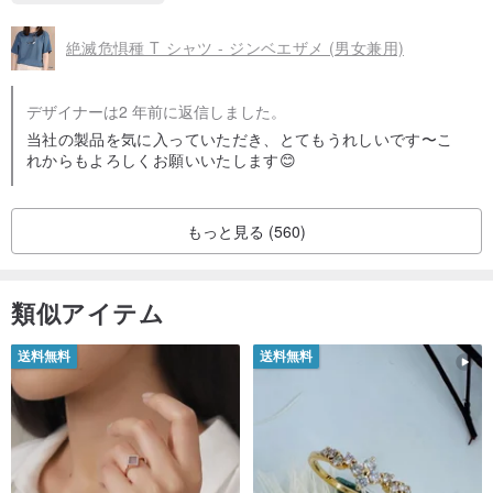
絶滅危惧種 T シャツ - ジンベエザメ (男女兼用)
- - -
デザイナーは2 年前に返信しました。
Onlygo 昂里生活創意の絶滅危惧種Tシャツは、アメリカの丸胴Tシ
当社の製品を気に入っていただき、とてもうれしいです〜こ
ャツブランドGILDANを採用しています。GILDANは世界をリードす
れからもよろしくお願いいたします😊
るアパレルTシャツブランドで、100%アメリカ綿を使用し、丸胴編
み（脇に縫い目のない）製法により、Tシャツをより快適で着心地
もっと見る (560)
の良いものにしています。各製品は厳格なプレウォッシュ加工が施
され、各国の環境保護団体から認証を受けており、製造工程と生地
類似アイテム
が環境と人体に安全であることを保証しています。
送料無料
送料無料
🔹 Tシャツのシルエットはアジア版で、男女兼用です。上記のサイ
ズ表に従ってサイズをお選びください。
🔹 袖丈は約20cmです。
🔹 服のサイズの誤差は±2cmです。