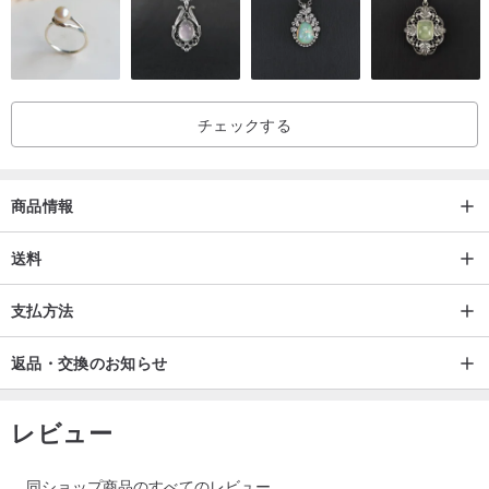
絶滅危惧種Tシャツ / ジャイアントパンダ
チェックする
10月4日の世界動物デーに合わせ、Onlygo 昂里生活創意は絶滅危惧
商品情報
種をテーマにしたプリントTシャツを多数発表しました。環境と動
物への意識を高めることを願っています ❤️
送料
支払方法
返品・交換のお知らせ
ジャイアントパンダ、学名 Ailuropoda Melanoleuca、英名 Giant
Panda
レビュー
ジャイアントパンダは主に中国の四川省、陝西省、甘粛省に分布
同ショップ商品のすべてのレビュー