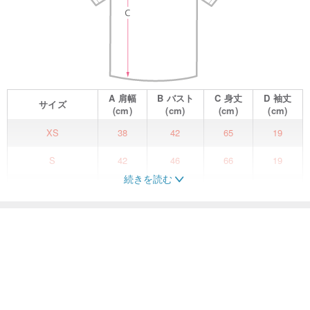
A
肩幅
B
バスト
C
身丈
D
袖丈
サイズ
(cm)
(cm)
(cm)
(cm)
XS
38
42
65
19
S
42
46
66
19
続きを読む
M
47
51
69
19
L
48
52
72
19.5
XL
51
55
74
19.5
XXL
53
58
79
21
📢 こちらは予約販売ページです。最短発送は2024年6月6日となり