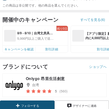
この商品は非公開です。他の商品を選んでください。
開催中のキャンペーン
すべてを見る(6)
残り0日
8/9 - 8/10｜台湾文房具の
【アプリ限定】
日｜対象ショップ5,000円
内に4,000円
5,000円以上ご購入で送料
以上（送料別）ご購入で
無料（最大500円
無料（対象ショップ限
送料無料
定）
キャンペーンを確認
割引詳細
割引詳
ブランドについて
ショップへ
Onlygo 昂里生活創意
台湾
5
(560)
クーポン取得
デザイナーに連絡
フォローする