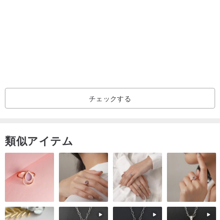
ます。お待ちいただけない場合はご注文をお控えください。😊
📢 ショップからのお知らせ
1 当店では電子レシートを発行しております。ご注文時にバーコー
ドをご提供ください。ご記入がない場合は、サイト内メッセージに
てお送りいたします。
2 Onlygo 昂里生活創意のデザイン商品の販売代理店にご興味のある
チェックする
方、または大量注文をご希望の方はお問い合わせください。
⭐ サイズをご確認の上、ご注文ください ⭐
類似アイテム
普段お召しの服のサイズを測り、サイズ表と照らし合わせて最適な
サイズをお選びください。
サイズが合わない場合、不良品とはみなされず、返品・交換は承っ
ておりません。
絶滅危惧種Tシャツ / ジャイアントパンダ