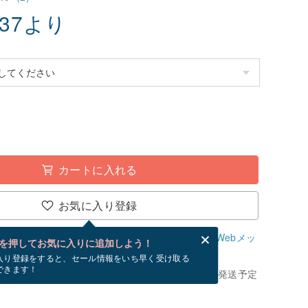
.37
より
カートに入れる
お気に入り登録
、無料でWebメッセージカードを作成できます。
Webメッ
を押してお気に入りに追加しよう！
？
入り登録をすると、セール情報をいち早く受け取る
できます！
きてから、ショップの休日を除く 3 営業日以内に発送予定