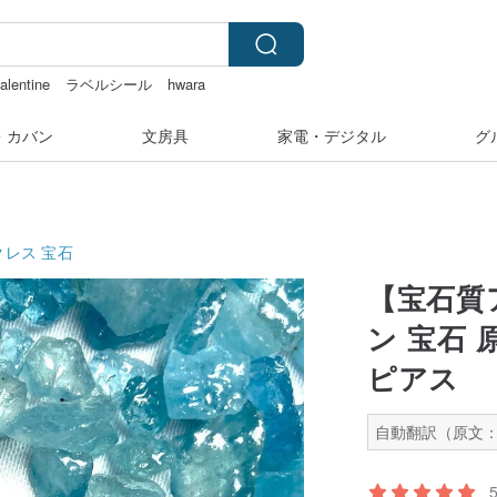
alentine
ラベルシール
hwara
・カバン
文房具
家電・デジタル
グ
クレス
宝石
【宝石質
ン 宝石
ピアス
自動翻訳（原文：