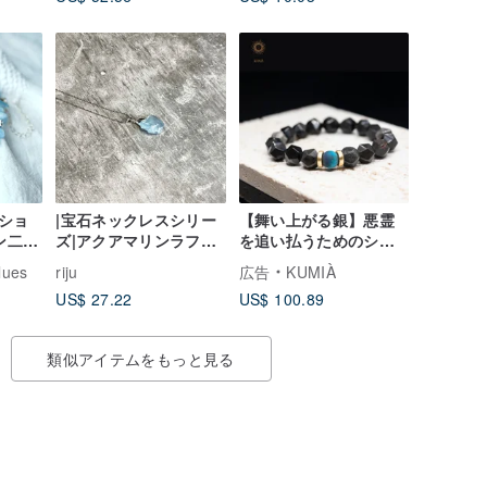
Art watercolor
ショ
|宝石ネックレスシリー
【舞い上がる銀】悪霊
ン二連
ズ|アクアマリンラフス
を追い払うためのシル
ックレ
トーンペンダント
バー黒曜石ホーンビー
lues
riju
広告
KUMIÀ
ンブレ
（S925スターリングシ
ズブレスレット
US$ 27.22
US$ 100.89
アクセ
ルバーxネックレスx鎖
骨チェーン）
類似アイテムをもっと見る