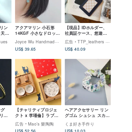
リン
アクアマリン 小石形
【現品】IDホルダー、
 天然
14KGF 小さなドロップ
社員証ケース、悠遊カ
スレ
イヤリング | ブルージ
ードケース、革小物、
Joyce Wu Handmade Jewelry
lues
広告
TTP_leathers ポセイトン・レザーアトリエ
ブルー
ェード
IDケース、誕生日プレ
US$ 39.65
US$ 40.09
ゼント
ング
【チャリティプロジェ
ヘアアクセサリー リン
リ
クト x 李瑾倫】ラブキ
グゴム シュシュ スカー
グ
ャット・ラブドッグデ
フ ヘアアクセ hair
広告
Mao’s 樂陶陶
くま好き手作り
バン
ィスク 2 層ギフトボッ
accessories
US$ 52.56
US$ 10.03
クスセット
scrunchies shushu