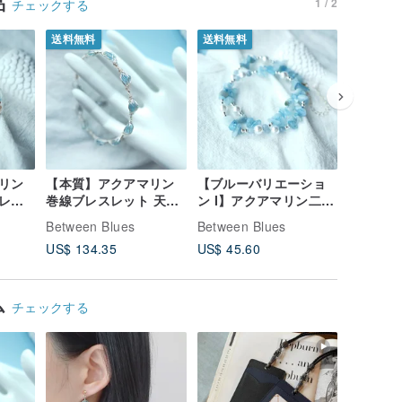
品
1 / 2
チェックする
送料無料
送料無料
送料無料
リン
【本質】アクアマリン
【ブルーバリエーショ
【運命】
レス
巻線ブレスレット 天然
ン I】アクアマリン二連
2 連ブ
ザイン
水晶デザインブレスレ
ブレスレット ネックレ
クレス 
Between Blues
Between Blues
Between
クセサ
ット 原石 アクアブルー
ス 天然石デザインブレ
ブレスレ
US$ 134.35
US$ 45.60
US$ 182
カルセ
スレット 首飾り アクセ
ス アク
サリー
レット
ム
チェックする