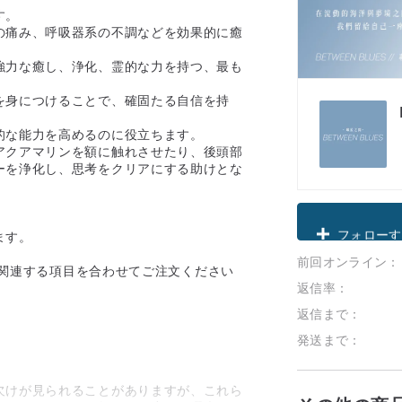
す。
の痛み、呼吸器系の不調などを効果的に癒
強力な癒し、浄化、霊的な力を持つ、最も
を身につけることで、確固たる自信を持
的な能力を高めるのに役立ちます。
アクアマリンを額に触れさせたり、後頭部
ーを浄化し、思考をクリアにする助けとな
クーポン取
ます。
前回オンライン：
フォローす
。関連する項目を合わせてご注文ください
返信率：
返信まで：
発送まで：
欠けが見られることがありますが、これら