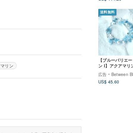
送料無料
【ブルーバリエー
ン I】アクアマリ
アマリン
ブレスレット ネ
広告
Between B
ス 天然石デザイ
US$ 45.60
スレット 首飾り 
サリー