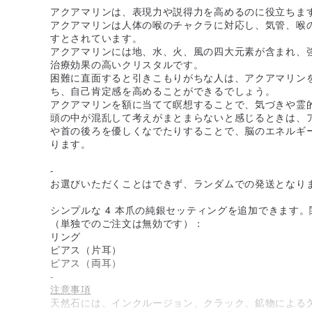
アクアマリンは、表現力や説得力を高めるのに役立ちま
アクアマリンは人体の喉のチャクラに対応し、気管、喉
すとされています。
アクアマリンには地、水、火、風の四大元素が含まれ、
治療効果の高いクリスタルです。
困難に直面すると引きこもりがちな人は、アクアマリン
ち、自己肯定感を高めることができるでしょう。
アクアマリンを額に当てて瞑想することで、気づきや霊
頭の中が混乱して考えがまとまらないと感じるときは、
や首の後ろを優しくなでたりすることで、脳のエネルギ
ります。
-
お選びいただくことはできず、ランダムでの発送となり
シンプルな 4 本爪の純銀セッティングを追加できます
（単独でのご注文は無効です）：
リング
ピアス（片耳）
ピアス（両耳）
-
注意事項
天然石には、インクルージョン、クラック、鉱物による