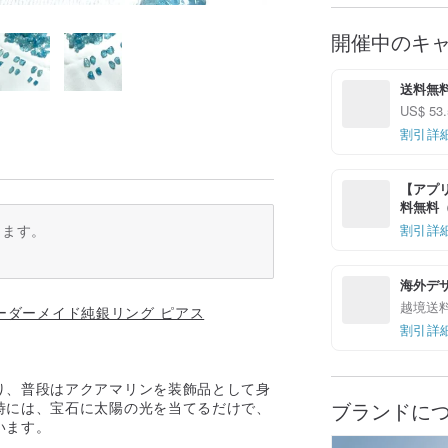
開催中のキ
送料無
US$ 
割引詳
【アプリ
料無料（最
ります。
割引詳
海外デ
越境送
オーダーメイド純銀リング ピアス
割引詳
り、普段はアクアマリンを装飾品として身
ブランドに
時には、宝石に太陽の光を当てるだけで、
います。