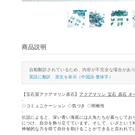
商品説明
自動翻訳されているため、内容が不完全な場合があ
英語に翻訳
原文を表示（中国語-繁体字）
【宝石質アクアマリン原石】
アクアマリン 宝石 原石 
-
◇コミュニケーション ◇気づき ◇明晰性
-
伝説によると、深い青い海底には人魚たちが暮らしてお
につけ、自分を飾り立てています。そして、いざという
神秘的な力を得て自分を助けることができると言われて