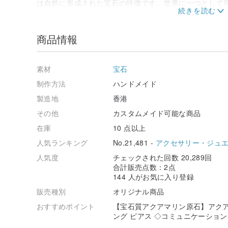
は自然に形成された宝石の特徴です。世界に一つとして
るかもしれませんが、それぞれが唯一無二の表情を持っ
天然石の特性にご理解いただけない場合は、ご注文をお
商品情報
素材
宝石
制作方法
ハンドメイド
製造地
香港
その他
カスタムメイド可能な商品
在庫
10 点以上
人気ランキング
No.21,481 -
アクセサリー・ジュ
人気度
チェックされた回数 20,289回
合計販売点数：2点
144 人がお気に入り登録
販売種別
オリジナル商品
おすすめポイント
【宝石質アクアマリン原石】アクア
ング ピアス ◇コミュニケーション