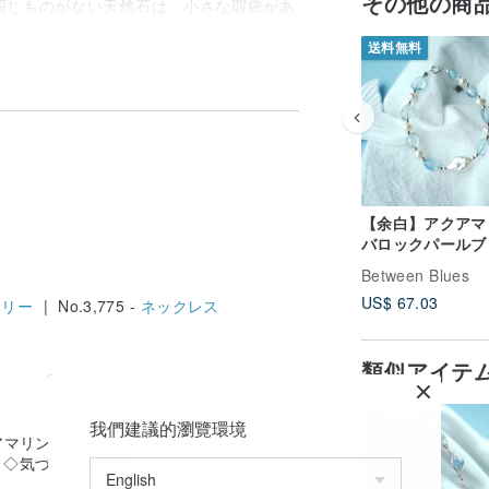
その他の商
同じものがない天然石は、小さな瑕疵があ
ています。
控えください。
送料無料
【余白】アクアマ
バロックパールブ
レット 天然石デ
Between Blues
ブレスレット ア
US$ 67.03
エリー
| No.3,775 -
ネックレス
リー シーブルー
ドニー
類似アイテ
送料無料
我們建議的瀏覽環境
マリン 宝石 原石 オーダーメイド純銀リ
 ◇気づき ◇明晰性