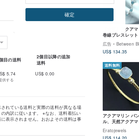
確定
【本質】アクアマ
巻線ブレスレット
水晶デザインブレ
広告
Between B
ット 原石 アクア
US$ 134.35
2個目以降の追加
1個目の送料
送料
送料無料
S$ 5.74
US$ 0.00
提供する
示されている送料と実際の送料が異なる場
の内訳に従います。 ※なお、送料着払い
アクアマリン バ
面に表示されません。おおよその送料は事
ル、天然アクアマ
。
ン、シルバーバン
Eratojewels
ル、ハンドメイド
US$ 114.20
グル