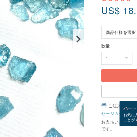
US$
18
数量
ご注文完了後
ハート
セージカードとは
お気に
ことが
お支払いが確認で
です。