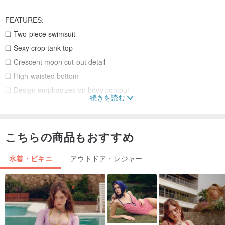
FEATURES:
❏ Two-piece swimsuit
❏ Sexy crop tank top
❏ Crescent moon cut-out detail
❏ High-waisted bottom
❏ Design emphasizes on body contour
続きを読む
❏ Customized hardware closure with engraved logo
❏ Special stretchy velvet fabric
❏ Soft lining fabric
こちらの商品もおすすめ
❏ Bra paddings included
水着・ビキニ
アウトドア・レジャー