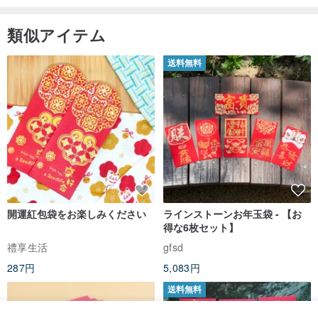
類似アイテム
送料無料
開運紅包袋をお楽しみください
ラインストーンお年玉袋 - 【お
得な6枚セット】
禮享生活
gfsd
287円
5,083円
送料無料