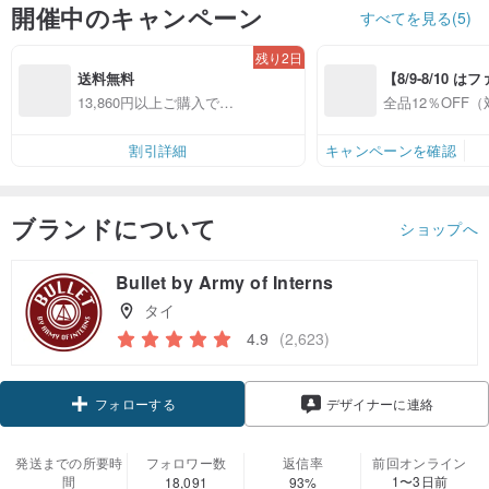
開催中のキャンペーン
すべてを見る(5)
残り2日
送料無料
【8/9-8/10 
員感謝デー】対
13,860円以上ご購入で送
全品12％OFF
プ全品12%OFF
料無料
ップ限定）
割引詳細
キャンペーンを確認
ブランドについて
ショップへ
Bullet by Army of Interns
タイ
4.9
(2,623)
クーポン取得
デザイナーに連絡
フォローする
発送までの所要時
フォロワー数
返信率
前回オンライン
間
1〜3日前
18,091
93%