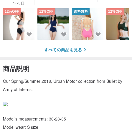
1〜3日
12%OFF
12%OFF
送料無料
12%OFF
すべての商品を見る
商品説明
Our Spring/Summer 2018, Urban Motor collection from Bullet by
Army of Interns.
Model's measurements: 30-23-35
Model wear: S size