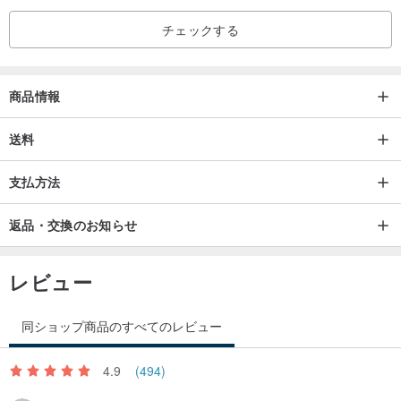
● ご注文の際は、仕様をよくご確認の上お手続きください。ご注文
チェックする
確定後の内容変更は承りかねます。
● ハンドメイド商品は、製造状況、お客様の感じ方、コンピュータ
ーの表示色により、実物と多少異なる場合がございます。商品画像
商品情報
は参考として、実際の商品を優先させていただきます。
送料
📦 返品について
支払方法
● 当店では国内のお客様に 7 日間の商品確認期間を設けております
が、海外への返品・交換サービスは提供しておりません。
返品・交換のお知らせ
● 室内で清潔な床、または紙を敷いてご試着ください。汚れ、シ
ワ、摩耗、加工など、通常の試着範囲を超える痕跡が見られる場
レビュー
合、返品はお受けできません。
● 納品書、商品本体、靴箱、ノベルティ、付属品、外装などをすべ
同ショップ商品のすべてのレビュー
て揃え、期限内に配送コードをお持ちの上、7-11店舗にて発送手続
きを完了してください。
4.9
(494)