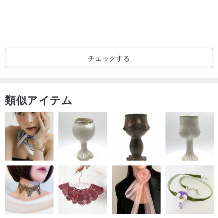
チェックする
商品のサイズ感/
● このシューズは小さめの作りです。普段お履きのサイズよりハー
類似アイテム
フサイズ大きいものをおすすめします。
🖐 サイズに関するご相談は、以下をお知らせください。
1. 足長 2. 足幅 3. 足の形 4. 普段お履きのサイズ
（スポーツシューズのサイズは大きめですので、そのサイズはご提
供なさらないでください）
⚠ 注意事項