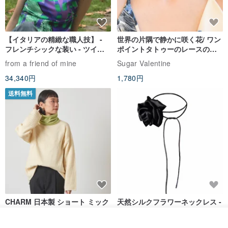
【イタリアの精緻な職人技】 -
世界の片隅で静かに咲く花/ ワン
フレンチシックな装い - ツイル
ポイントタトゥーのレースのチ
プリントシルクスカーフトップ
ョーカー SV649
from a friend of mine
Sugar Valentine
ス
34,340円
1,780円
送料無料
CHARM 日本製 ショート ミック
天然シルクフラワーネックレス -
ス オーガニックコットン ネック
ローズチョーカー - リストレッ
ウォーマー
グブレスレット シルクアクセサ
カジュアルボックス casual box
Marina V Lingerie
カートに入れる
リー