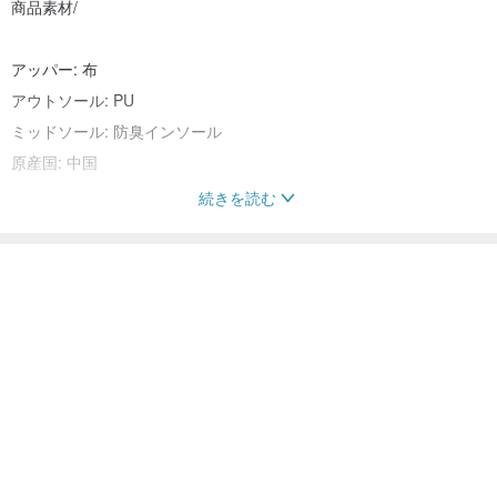
商品素材/
アッパー: 布
アウトソール: PU
ミッドソール: 防臭インソール
原産国: 中国
続きを読む
こちらの商品もおすすめ
スニーカー
靴・靴下