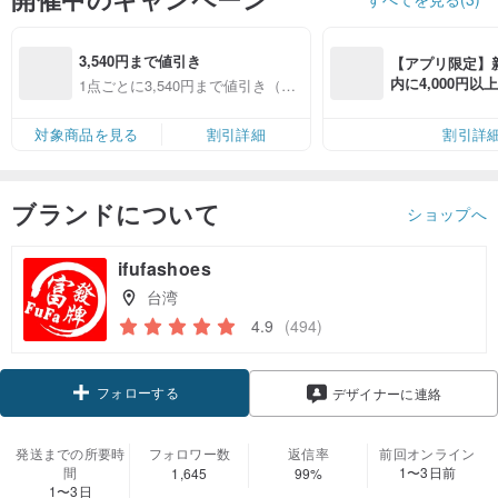
3,540円まで値引き
【アプリ限定】
内に4,000円
1点ごとに3,540円まで値引き（対
無料（最大500円
象商品限定）
対象商品を見る
割引詳細
割引詳
ブランドについて
ショップへ
ifufashoes
台湾
4.9
(494)
フォローする
デザイナーに連絡
発送までの所要時
フォロワー数
返信率
前回オンライン
間
1〜3日前
1,645
99%
1〜3日