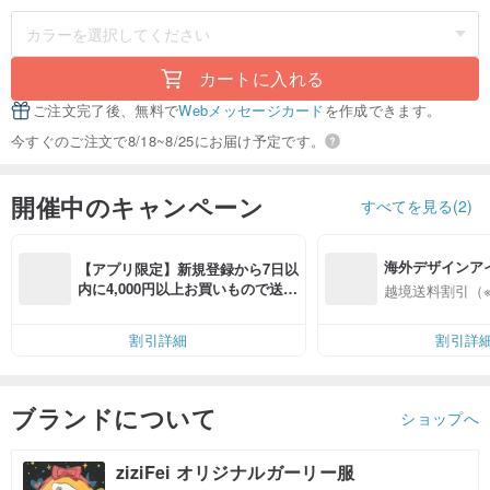
カートに入れる
ご注文完了後、無料で
Webメッセージカード
を作成できます。
今すぐのご注文で8/18~8/25にお届け予定です。
開催中のキャンペーン
すべてを見る(2)
海外デザインア
【アプリ限定】新規登録から7日以
入
内に4,000円以上お買いもので送料
越境送料割引（
無料（最大500円OFF）
割引詳細
割引詳
ブランドについて
ショップへ
ziziFei オリジナルガーリー服