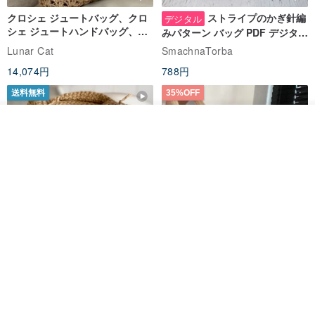
クロシェ ジュートバッグ、クロ
ストライプのかぎ針編
デジタル
シェ ジュートハンドバッグ、リ
みパターン バッグ PDF デジタル
ユーザブルバッグ
インスタント ダウンロード、レ
Lunar Cat
SmachnaTorba
ディース クロスボディ
14,074円
788円
送料無料
35%OFF
カートに入れる
お気に入り
ショップを見る
クロシェ編み丸型ジュートバッ
オーガニックコットン糸の編み
グ、クロシェ編みトートバッ
バッグ、クラッチバッグとして
グ、クロシェ編みショルダーバ
も。
Lunar Cat
Knits And Woven By Oom
ッグ
11,425円
5,405円
8,314円