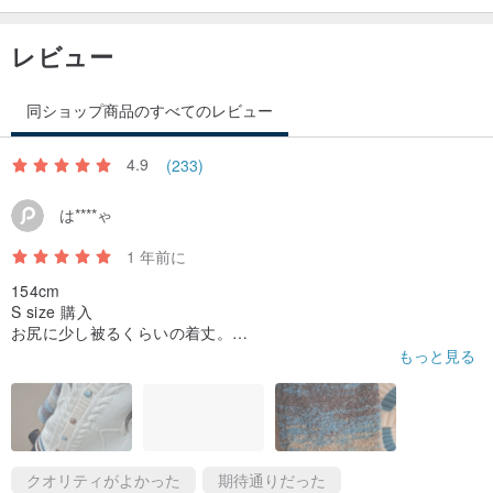
レビュー
同ショップ商品のすべてのレビュー
4.9
(233)
は****ゃ
1 年前に
154cm
S size 購入
お尻に少し被るくらいの着丈。
オーバーサイズで着たい人はひとつ上のサイズを買うと良い。
もっと見る
とてもしっかりとした生地。少し重く暖かい。
この商品の中にスウェット、肌着を切ると気温5℃で丁度いい暖か
さだった。静電気が起きやすい。
連絡の返信速度が早くとても良かった。
とにかく可愛い💕
検討している人は買うべき商品‼️
クオリティがよかった
期待通りだった