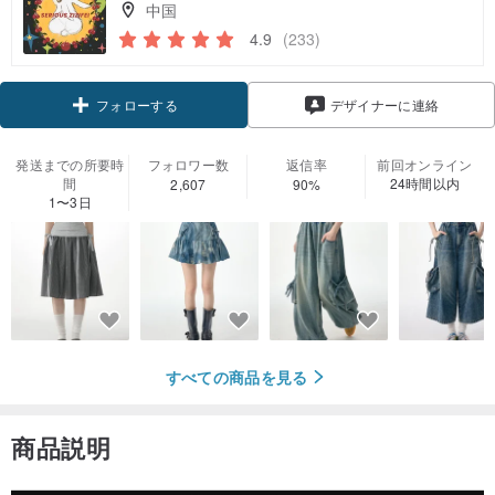
中国
4.9
(233)
クーポン取得
デザイナーに連絡
フォローする
発送までの所要時
フォロワー数
返信率
前回オンライン
間
24時間以内
2,607
90%
1〜3日
すべての商品を見る
商品説明