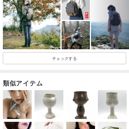
ことができました。その時に回った一つの歌では、「食べることは
夢ではなく、男は息子なしで生まれる」という歌詞がありました。
時代の変化により、台湾の経済が台頭し、現地労働コストが上昇
し、産業が徐々に国外にシフトし、急速に衰退産業が衰退しまし
た。実際には裁判所を訪れて、帽子を売っている店はほとんどな
く、店内で販売されているサバンナ生地の半分以上が中国本土また
チェックする
は東南アジアからのものであり、地元の巨匠によって実際に残され
たものはほんのわずかです。公園の若者はもはや織り方を学ぶので
はなく、より雇用創造的な都市に習います。
類似アイテム
台湾の雑草産業が死んでいた時、先祖の宮殿が生まれました。
「文化的観点から見るとファッションブティックとしてスパルタの
芝生を建設し、芝生に囲まれた美しい時代を見いだします」先祖の
寺院は人々のイワシの印象を変え、イワシの価値を高め、この伝統