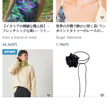
原産地：台湾
製造方法：手編み+手縫い
【イタリアの精緻な職人技】 -
世界の片隅で静かに咲く花/ ワン
フレンチシックな装い - ツイル
ポイントタトゥーのレースのチ
プリントシルクスカーフトップ
ョーカー SV649
from a friend of mine
Sugar Valentine
ス
34,340円
1,780円
送料無料
CHARM 日本製 ショート ミック
天然シルクフラワーネックレス -
入荷待ち登録
ス オーガニックコットン ネック
ローズチョーカー - リストレッ
ショップを見る