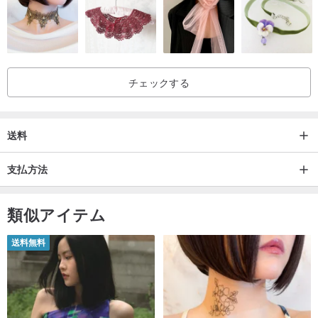
的な台湾の産業を活性化する。
練習の面では、素材は革とヤロウで作られていて、同じような色合
いでエレガントで崇高な体験を作り出しています。手作業によるサ
チェックする
イジングは、ソルガムをよりしっかりとし、落ちないだけでなく、
庭に独特の文化的温度をもたせています。これに対応して、縫合の
分野では、祖先製品を完全に手で穿孔し、縫合の細部まで香り付き
送料
の手作りの暖かさを持続させ、パッケージの部分に一致する金属部
品を追加して、セッジの新しいイメージを作り出します。
支払方法
祖先ホールは地元のハーボーリス・ソサエティ・ソサエティと協力
類似アイテム
し、革新的な活動を継続しています。過去100年間の優雅さを再現
送料無料
するために過去の良い思い出をもたらした製織技術を可能にするユ
ニークなパッケージ料金が各種提供されています。
.................................................. ..................................................
.........................