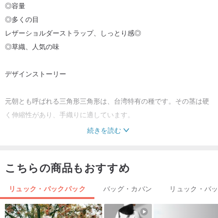
◎容量
◎多くの目
レザーショルダーストラップ、しっとり感◎
◎草織、人気の味
デザインストーリー
元朝とも呼ばれる三角形三角形は、台湾特有の種です。その茎は硬
く伸縮性があり、手織りに適しています。
続きを読む
台湾のMiaoli Gardenは、織り合わされたマットや帽子で有名なヴァ
レリアンが豊富です。清朝の終わりから日本の終わりまでの間、こ
こちらの商品もおすすめ
の重要な産業に雑草が織り込まれ、中華人民共和国の初期から初め
にかけては、台湾の3大輸出品の一つであった。この種の芸術品や工
リュック・バックパック
バッグ・カバン
リュック・バ
芸品には多くの人工が必要で、主に製織の責任を負う女性が必要で
す。当時の高値の帽子を編んだ女性の場合、彼女は6人の家族を養う