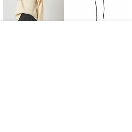
カートに入れる
CHARM 日本製 ショート ミック
天然シルクフラワーネックレス -
お気に入り
ショップを見る
ス オーガニックコットン ネック
ローズチョーカー - リストレッ
ウォーマー
グブレスレット シルクアクセサ
カジュアルボックス casual box
Marina V Lingerie
リー
2,500円
9,769円
花園パーティー 両面シルク スカ
エレガントな赤いバラのチュー