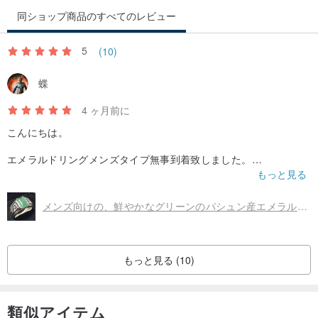
同ショップ商品のすべてのレビュー
5
(10)
蝶
4 ヶ月前に
こんにちは。
エメラルドリングメンズタイプ無事到着致しました。
夫にプレゼントしたらとっても喜んでいました。
もっと見る
時間がかかりましたが綺麗なエメラルドなので良かったです。
ただ、注文したサイズより小さかったので小指に嵌めているみた
メンズ向けの、鮮やかなグリーンのパシュン産エメラルドを使用した、本物の天然大粒エメラルドリング。プレミアム品質。
いです。
もっと見る (10)
類似アイテム