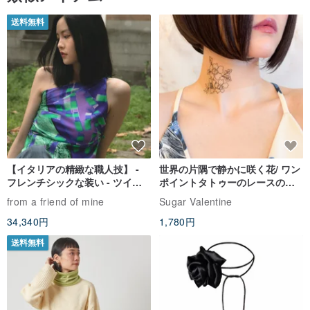
送料無料
【イタリアの精緻な職人技】 -
世界の片隅で静かに咲く花/ ワン
フレンチシックな装い - ツイル
ポイントタトゥーのレースのチ
プリントシルクスカーフトップ
ョーカー SV649
from a friend of mine
Sugar Valentine
ス
34,340円
1,780円
送料無料