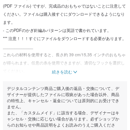
(PDF ファイル) ですが、完成品のおもちゃではないことに注意して
ください。ファイルは購入後すぐにダウンロードできるようになり
ます。
- このPDFのかぎ針編みパターンは英語で書かれています。
*** 注意！！！すぐにファイルをダウンロードする必要があります。
_____________
これらの材料を使用すると、長さ約 39 cm/15,35 インチのおもちゃ
が得られます。任意の糸を使用できますが、適切なフックを選択し
てください。
続きを読む
_____________
+++ このわかりやすいパターンには、詳細な手順と進行状況の図が
デジタルコンテンツ商品ご購入後の返品・交換について、デ
ザイナーが提供したファイルに瑕疵があった場合以外、商品
記載された 1 つの PDF ファイルが含まれています。
の特性上、キャンセル・返金については原則的にお受けでき
+++ PDF形式の記述パターンは18ページで構成されています。
ません。
+++ このパターンにはかぎ針編みのレッスンは含まれていません。
また、「カスタムメイド」に該当する場合、デザイナーはキ
ャンセル・交換に応じない場合があります。必ずショップか
基本的なかぎ針編みのスキルをすでに持っているはずです。
らのお知らせや商品説明をよくお読みのうえご購入くださ
+++ スキルレベル – 中級