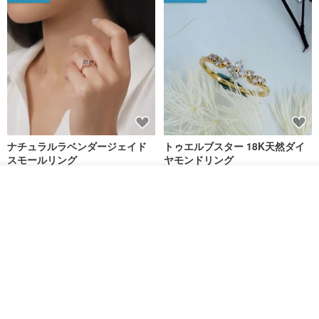
ナチュラルラベンダージェイド
トゥエルブスター 18K天然ダイ
スモールリング
ヤモンドリング
Jadeite Atelier
hee-jewelry
カートに入れる
お気に入り
ショップを見る
17,253円
96,150円
送料無料
送料無料