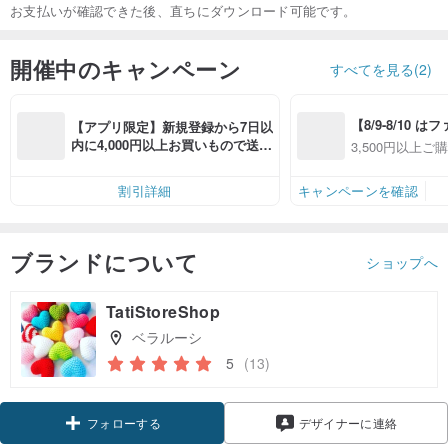
お支払いが確認できた後、直ちにダウンロード可能です。
開催中のキャンペーン
すべてを見る(2)
【8/9-8/10 
【アプリ限定】新規登録から7日以
員感謝デー】ア
内に4,000円以上お買いもので送料
3,500円以上ご
全品対象7％OFF
無料（最大500円OFF）
OFF
件あり、最大50
割引詳細
キャンペーンを確認
ブランドについて
ショップへ
TatiStoreShop
ベラルーシ
5
(13)
クーポン取得
デザイナーに連絡
フォローする