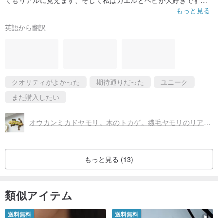
とてもかわいいです、そして私は彼女の誕生日まで待つのに苦労
もっと見る
しています!!私はこれに満足して月を越えています！
英語から翻訳
ターンアラウンドタイムは本当に速く、フロリダへの発送は私が
思っていたよりも驚くほど速かったです！コミュニケーションも
素晴らしかったです！非常に扱いやすいです。ありがとうござい
ました！！！
クオリティがよかった
期待通りだった
ユニーク
また購入したい
オウカンミカドヤモリ。木のトカゲ。繊毛ヤモリのリアルなやわらかい姿。爬虫類。
もっと見る (13)
類似アイテム
送料無料
送料無料