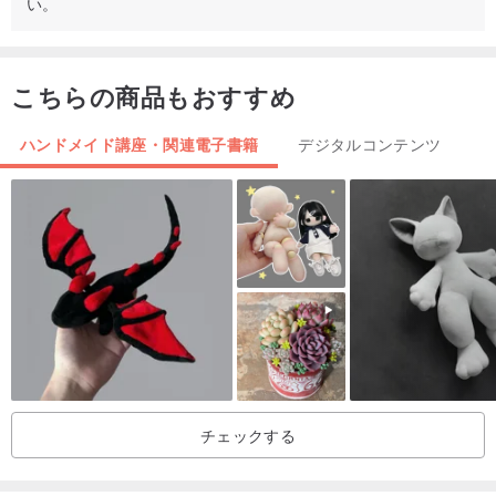
い。
+++ おもちゃ全体をかぎ針編みでひとつにまとめます - 細かい部分
を縫い付ける必要はありません。目の刺繍しかない
_____________
こちらの商品もおすすめ
ハンドメイド講座・関連電子書籍
デジタルコンテンツ
ファイルのダウンロード後のデジタル購入のキャンセル/返金はでき
ません。
!!!ご質問がございましたら、遠慮なくメッセージをお送りくださ
い。
著作権。この文書に示されているすべての作品は著作権の対象であ
り、デザイナー (私) の許可なしにそれらを使用することはできませ
ん。本規約の違反は法律により罰せられます。完成した作品は、い
かなる方法でもギフトとして贈ったり、販売したり、使用したりす
チェックする
ることができます（パターンデザイナーとして私を信用していただ
ければ幸いです）