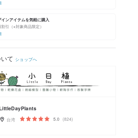
細
ザインアイテムを気軽に購入
料割引（※対象商品限定）
細
ついて
ショップへ
LittleDayPlants
5.0
(824)
台湾