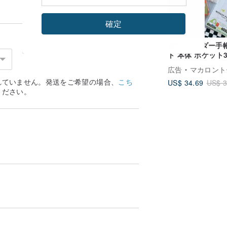
確定
6穴バインダー手
ト 本体 ポケット3
クリスマスカードを挟めます|
ィークリー
の画像をご参照ください～|
広告
マカロントー 馬卡
/BjLqRtBk
れていません。発送をご希望の場合、
こち
US$ 34.69
US$ 3
ください。
ルするとラッピング画像があります|