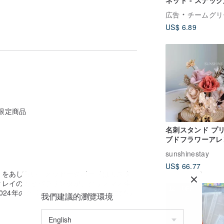
広告
チームグリ
US$ 6.89
i限定商品
名刺スタンド プ
ブドフラワーアレ
メント
sunshinestay
US$ 66.77
りをあしらい、メッセージボードはカスタ
クレイのカピバラサンタが、クリスマス全
す。追加で購入される場合は、80元でご
12%OFF
024年のクリスマスプレゼント交換にぴっ
S
我們建議的瀏覽環境