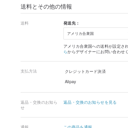
送料とその他の情報
|3種類の定型デザインから選べます|
|追加料金なしでカスタマイズも可能です！|
▂▂▂▂▂▂▂▂▂▂▂▂▂▂▂▂▂▂▂▂▂▂
送料
発送先：
|メッセージボードの裏側には名刺、写真、メモ、または
アメリカ合衆国
|クリスマスカードは別途購入可能です。デザインは以下
✅カード追加購入は45元です
www.pinkoi.com/product
アメリカ合衆国への送料が設定さ
ら
からデザイナーにお問い合わせ
▂▂▂▂▂▂▂▂▂▂▂▂▂▂▂▂▂▂▂▂▂▂
|手で持った時のサイズ感|
支払方法
クレジットカード決済
|サイズ：直径約7cm、高さ約13cm|
Alipay
▂▂▂▂▂▂▂▂▂▂▂▂▂▂▂▂▂▂▂▂▂▂
|基本的な内容物は以下の通りです|
|別途ラッピングサービスも追加可能です。下にスクロー
返品・交換のお知ら
返品・交換のお知らせを見る
せ
▂▂▂▂▂▂▂▂▂▂▂▂▂▂▂▂▂▂▂▂▂▂
|手軽に、手間なく、ラッピングの心配をせずに|
|私たちが直接素敵に仕上げます！|
通報
この商品を通報