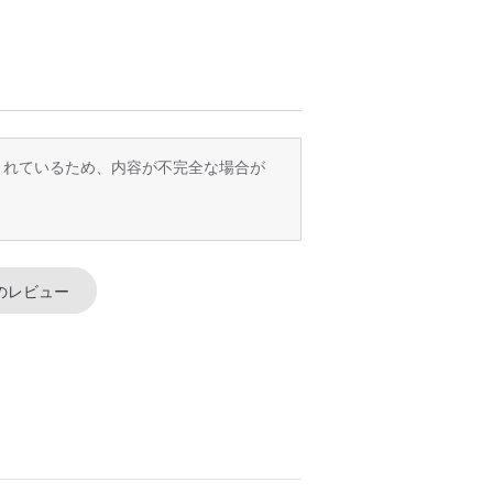
紙とリボンで包み、紙袋を添えて、友人へ
訳されているため、内容が不完全な場合が
る場合があります。
のレビュー
カピバラサンタ
お手入れカードx1、飾り方説明カードx1
、多少の天然の凹凸や木目があります。滑