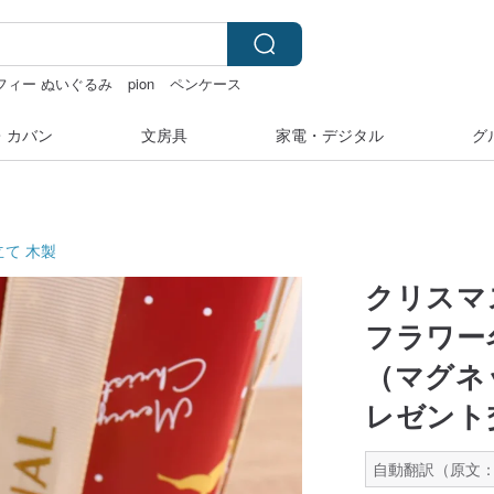
フィー ぬいぐるみ
pion
ペンケース
 台湾
・カバン
文房具
家電・デジタル
グ
立て
木製
クリスマ
フラワー
（マグネ
レゼント
自動翻訳（原文：