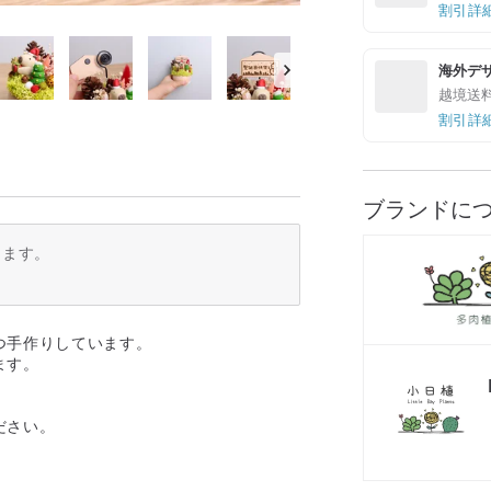
割引詳
海外デ
越境送
割引詳
ブランドに
ります。
つ手作りしています。
ます。
ださい。