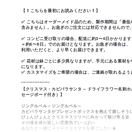
【 ❗ こちらを最初にお読みください ❗ 】
✅ こちらはオーダーメイド品のため、製作期間は「最低
含みません）。お急ぎのご注文には対応できませんので
✅ コンビニ受け取りの場合、配送に約3〜4日かかりま
＝約6〜8日」でのお届けとなります。お急ぎの場合は、
利用いただくと、より早くお届けできます。
✅ 花材は鉢ごとに多少異なりますが、手元にある素材を
になります。
✅ カスタマイズをご希望の場合は、ご連絡が取れるよう
*****************
【クリスマス・カピバラサンタ – ドライフラワー名刺
セージボード付き）】
ジングルベル～ジングルベル～
カピバラサンタがプレゼントボックスを抱えて嬉しそう
ぴょんぴょんとクリスマスツリーに向かって駆け寄る姿
その場全体が楽しい雰囲気でいっぱい
あなたと一緒にメリークリスマスを過ごしたい🎄