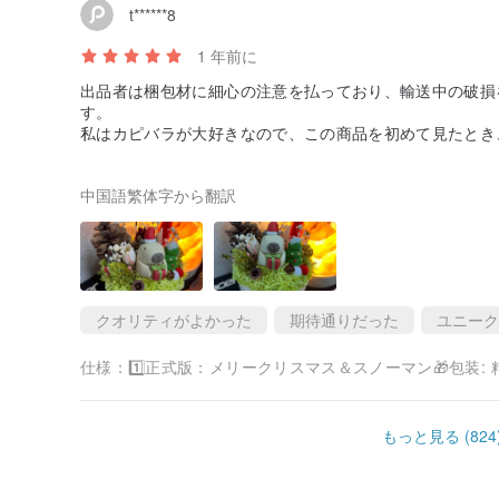
▶直射日光の当たる場所や湿気の多い場所には置かない
t******8
▶小さなほこりがある場合は、水彩筆や絵筆で軽く払っ
▶水やりは不要です、水やりは不要です、水やりは不要
1 年前に
出品者は梱包材に細心の注意を払っており、輸送中の破損
▂▂▂▂▂▂▂▂▂▂▂▂▂▂▂▂▂▂▂▂▂▂
す。
私はカピバラが大好きなので、この商品を初めて見たとき
【 追加購入オプション 】
ナーと一緒にプレゼントを開けたとき、クリスマス帽子を
ました。
✅80元でマグネットメッセージボードを追加購入
(こち
中国語繁体字から翻訳
販売者のユニークなデザインがとても気に入りました。今
れています。追加購入すると2枚以上になります。)
感謝しています。
www.pinkoi.com/product/DUBiHqsS
✅45元でカードを追加購入
www.pinkoi.com/product/BjLqRtBk
クオリティがよかった
期待通りだった
ユニーク
*****************
【その他の注意事項】
仕様：
1️⃣正式版：メリークリスマス＆スノーマン🎁包装: 精
1. 各作品は手作りのため、機械生産のような完璧な仕
方のみご購入ください。
2. 環境保護のため、緩衝材にはリサイクル紙を使用す
もっと見る (824
合は、事前にお問い合わせください。
3. 商品写真は撮影環境やコンピューターのディスプレ
際の商品を優先させていただきます。