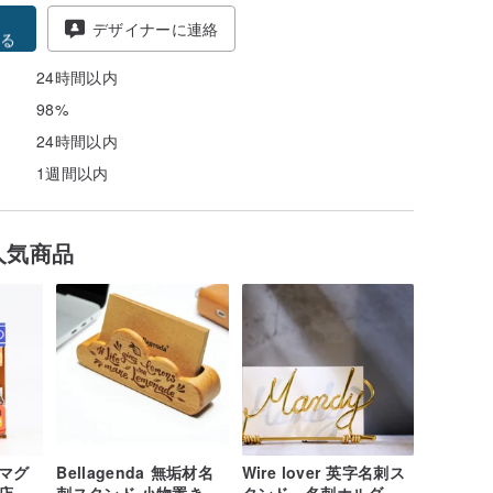
得
デザイナーに連絡
る
24時間以内
98%
24時間以内
1週間以内
人気商品
マグ
Bellagenda 無垢材名
Wire lover 英字名刺ス
ク店
刺スタンド 小物置き デ
タンド、名刺ホルダ