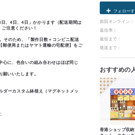
クーポン取
前回オンライン：
フォローす
4日、4日、4日」かかります（配送期間は
、ご注意ください！
返信率：
返信まで：
す。そのため、「製作日数＋コンビニ配送
【郵便局またはヤマト運輸の宅配便】をご
発送まで：
中心に、色合いの組み合わせはほぼ同じ
おすすめの
お願いいたします。
ホルダーカスタム鉢植え（マグネットメッ
に
香港ショップ収納
ネット - スナッ