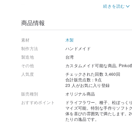
商品情報
|正面を見る|
|左側を見る|
素材
木製
|右側を見る|
制作方法
ハンドメイド
製造地
台湾
|手作りのソフトクレイ製ミニカピバラサンタ|
|全て小日植が心を込めて手作りしています～|
その他
カスタムメイド可能な商品, Pinko
人気度
チェックされた回数 3,460回
|クリスマスツリーも❤|
合計販売点数：9点
23 人がお気に入り登録
▂▂▂▂▂▂▂▂▂▂▂▂▂▂▂▂▂▂▂▂▂▂
販売種別
オリジナル商品
|上部のメッセージボードはマグネット式|
おすすめポイント
ドライフラワー、種子、松ぼっく
|取り外してメモや冷蔵庫マグネットとしても使えます|
マイズ可能。特別な手作りソフト
✅こちらの商品にはメッセージボードが1枚付属していま
体を喜びの雰囲気で満たします。2
購入いただけます:
www.pinkoi.com/product/DUBiHqs
たりの逸品です。
▂▂▂▂▂▂▂▂▂▂▂▂▂▂▂▂▂▂▂▂▂▂