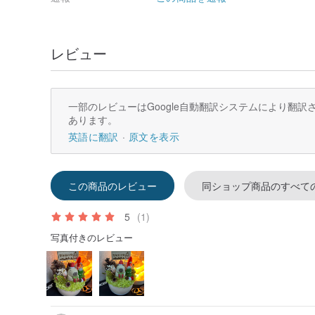
【ラッピング方法は以下の2種類です】
レビュー
🎁+0元 基本ラッピング
:
透明な気泡緩衝材で包んで発送します。
🎁+120元 豪華ラッピング
:
小さな鉢植えは直接ギフトボックスに入れ、外側を包装
一部のレビューはGoogle自動翻訳システムにより翻
美しくプレゼントできます！
あります。
英語に翻訳
原文を表示
※注意※
包装紙の柄はイメージです。実際の包装の柄は多少異な
▂▂▂▂▂▂▂▂▂▂▂▂▂▂▂▂▂▂▂▂▂▂
この商品のレビュー
同ショップ商品のすべて
【 商 品 仕 様 】
5
(1)
▶サイズ: 幅7cm x 高さ13cm
写真付きのレビュー
▶素材: 木製鉢+ドライフラワー+種子+ソフトクレイ製
▶内容: 商品本体x1、マグネットメッセージボードx1、
※鉢は天然木を純粋な手作業で研磨・塗装しているため
らかで完璧なものをお求めの方はご遠慮ください。
【 お 手 入 れ 方 法 】