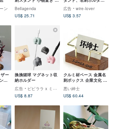
ィスプレイ 飾り ギフト
ー、カスタムメイド、
ーン
Bellagenda
広告
wire-lover
カスタマイズ 刻印 文字
金属ワイヤー作品 クリ
US$ 25.71
US$ 3.57
入れ
スマスプレゼント
リザー
換換猩球 マグネット収
クルミ材ベース 金属名
ンジ
納ホルダー
刺ボックス 企業文化 ス
チール名刺ベース
広告
ピピララ x ミエロオ
悪い紳士
US$ 8.87
US$ 60.44