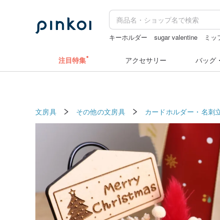
キーホルダー
sugar valentine
ミッ
クリスマス
zizifei
ドリンクホルダー
注目特集
アクセサリー
バッグ
文房具
その他の文房具
カードホルダー・名刺