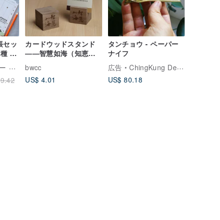
帳セッ
カードウッドスタンド
タンチョウ - ペーパー
種 ウ
——智慧如海（知恵は
ナイフ
海のごとく）
龍腳趾
bwcc
広告
ChingKung Design
US$ 4.01
US$ 80.18
9.42