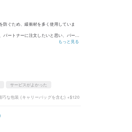
でください。
てください。
です。
を防ぐため、緩衝材を多く使用していま
、パートナーに注文したいと思い、パート
かぶったカピバラが本当にかわいくて驚き
もっと見る
らの商品には1枚のメッセージボードが含ま
回の購入では販売者の丁寧な対応にとても
サービスがよかった
巧な包装 (キャリーバッグを含む) +$120
上がりではありません。ご理解いただける
る場合があります。特別なご要望がある場
)
イにより色味が異なる場合があります。実