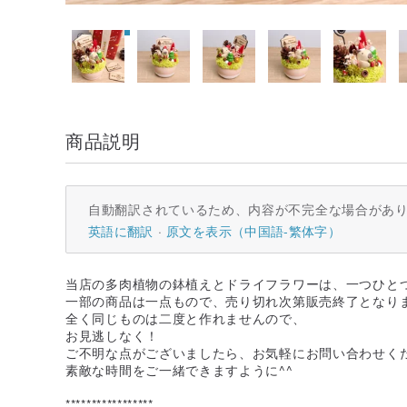
商品説明
自動翻訳されているため、内容が不完全な場合があ
英語に翻訳
原文を表示（中国語-繁体字）
当店の多肉植物の鉢植えとドライフラワーは、一つひと
一部の商品は一点もので、売り切れ次第販売終了となり
全く同じものは二度と作れませんので、
お見逃しなく！
ご不明な点がございましたら、お気軽にお問い合わせく
素敵な時間をご一緒できますように^^
*****************