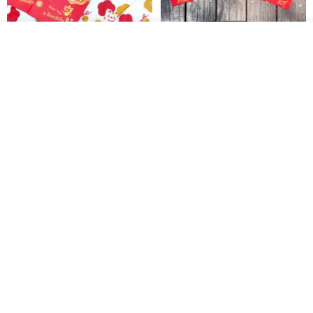
カートに入れる
開運紅包袋をお楽しみください
ラインストーンお年玉袋 - 【お
お気に入り
ショップを見る
得な6枚セット】
禮享生活
gfsd
287円
5,083円
送料無料
黒猫マルーの小さな財神 宝くじ
【GFSD】ラインストーン精品 -
ホットスタンプポチ袋
煌めく多目的ポチ袋 -【招財納
福・金運招来】
Huei Hei Ji Bai
gfsd