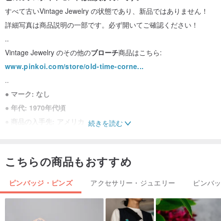
すべて古いVintage Jewelry の状態であり、新品ではありません！
詳細写真は商品説明の一部です。必ず開いてご確認ください！
..
Vintage Jewelry のその他の
ブローチ
商品はこちら:
www.pinkoi.com/store/old-time-corne...
..
●
マーク: なし
●
年代: 1970年代頃
●
商品の入手先: アメリカ
続きを読む
●
サイズ: 2.5 x 2.5 (cm)
(写真は拡大効果がありますので、サイズ表示にご注意ください)
こちらの商品もおすすめ
●
素材: 合金 + ガラスダイヤモンド
(合金金属はすべてメッキであり、純銀や純金ではありません。アレ
ピンバッジ・ピンズ
アクセサリー・ジュエリー
ピンバ
ルギー体質の方はご購入を慎重にご検討ください)
..
●初めてVintage Jewelry を購入されるお客様は、お手数ですが購入