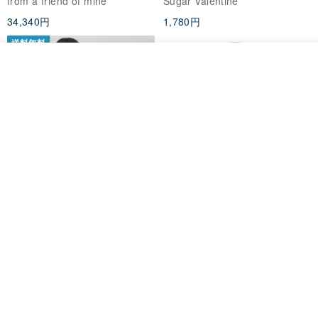
from a friend of mine
Sugar Valentine
ス
34,340円
1,780円
送料無料
その他の商品を見る
ショップを見る
CHARM 日本製 ショート ミック
天然シルクフラワーネックレス -
ス オーガニックコットン ネック
ローズチョーカー - リストレッ
ウォーマー
グブレスレット シルクアクセサ
カジュアルボックス casual box
Marina V Lingerie
リー
2,500円
9,769円