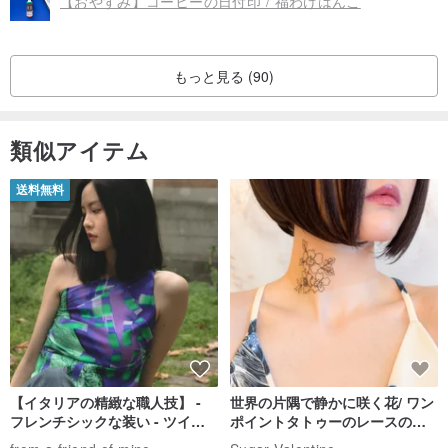
【おやすみ】コーヒーの日付印 / 福わけはんこ
もっと見る (90)
類似アイテム
送料無料
【イタリアの精緻な職人技】 -
世界の片隅で静かに咲く花/ ワン
フレンチシックな装い - ツイル
ポイントタトゥーのレースのチ
プリントシルクスカーフトップ
ョーカー SV649