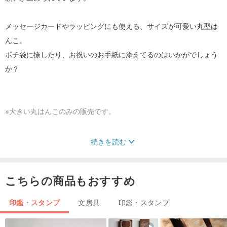
メッセージカードやラッピングにも使える、サイズが可愛い丸型は
んこ。
ポチ袋に捺したり、お祝いのお手紙に添えてるのはいかがでしょう
か？
※大きい丸はんこのみの販売です。
続きを読む
サイズ 印面 横3.1cm×たて 約3.1cm
はんこの厚さ 約 0.5cm
こちらの商品もおすすめ
MDFで作った持ち手がついています。消しゴムと持ち手の間にはク
印鑑・スタンプ
文房具
印鑑・スタンプ
ッション材が入っています。｛5枚目の写真参照(違うはんこの写真
ですが、このようにクッション材が入っています）｝