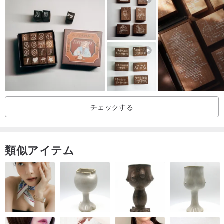
試し押しをしているため、インクが少し残っている場合があります
が、捺すのには問題ありません。（なるべくキレイに拭いて配送し
ます）
消しゴムはんこ用の消しゴムを使用しています。
チェックする
【保管方法】
・使用後は、インクをふき取り、高温や直射日光などを避け、紙な
類似アイテム
どを敷いてください。
・プラスチックなどに長時間触れると溶けてしまいますので、ご注
意ください。