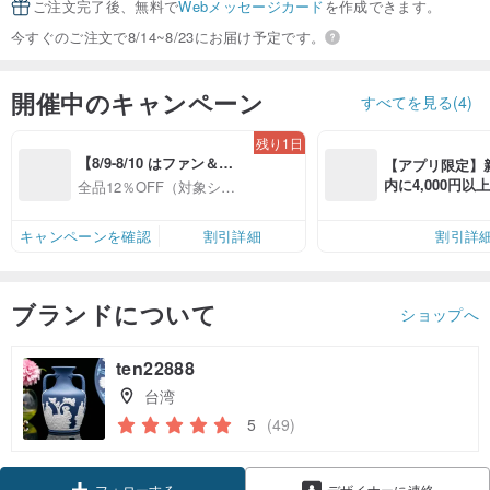
ご注文完了後、無料で
Webメッセージカード
を作成できます。
今すぐのご注文で8/14~8/23にお届け予定です。
開催中のキャンペーン
すべてを見る(4)
残り1日
【8/9-8/10 はファン＆会
【アプリ限定】
員感謝デー】対象ショッ
内に4,000円
全品12％OFF（対象ショ
プ全品12%OFF
無料（最大500円
ップ限定）
キャンペーンを確認
割引詳細
割引詳
ブランドについて
ショップへ
ten22888
台湾
5
(49)
クーポン取得
デザイナーに連絡