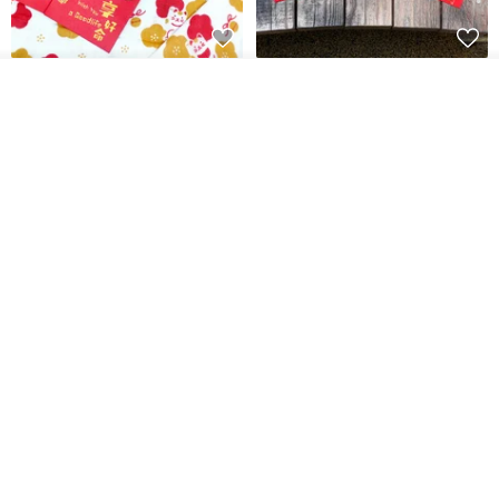
開運紅包袋をお楽しみください
ラインストーンお年玉袋 - 【お
カートに入れる
得な6枚セット】
お気に入り
ショップを見る
禮享生活
gfsd
287円
5,083円
送料無料
黒猫マルーの小さな財神 宝くじ
【GFSD】ラインストーン精品 -
ホットスタンプポチ袋
煌めく多目的ポチ袋 -【招財納
福・金運招来】
Huei Hei Ji Bai
gfsd