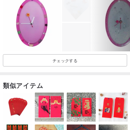
「英国陶工の父」と呼ばれるジョサイア・ウェッジウッドが、1759
年ストーク・オン・トレントに本窯を開設しました。創業して間も
なく硬質陶磁器を開発し、当時の国王ジョージ4世の妃より「女王の
磁器」と名付けられました。また、当時の陶工たちが作ったブラッ
ク陶器「エジプシャン・ブラック」も出版しました。 1774年、彼は
新たに発明したレリーフ翡翠でウェッジウッドの名声を確立しまし
た。その後数年間、彼の研究の結果、新しいタイプの陶磁器が徐々
チェックする
に生産されました。
息子ジョサイア二世に引き継がれると、ウェッジウッド窯は骨灰を
類似アイテム
50％以上磁土に混ぜ込み、純白で透明感が高く、硬めの質感を持つ
高級ボーンチャイナ「ファインボーン」の焼成に成功しました。中
国'。ウェッジウッドの輝かしい歴史が再び加わりました。
1800年頃から発売されている「コロンビア」シリーズには、色鮮や
かな「アストバリ」や「フローレンス・ターコイズ」シリーズ、ビ