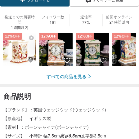
フォローする
発送までの所要時
フォロワー数
返信率
前回オンライン
間
24時間以内
161
77%
1週間以内
12%OFF
12%OFF
12%OFF
12%OFF
すべての商品を見る
商品説明
【ブランド】：英国ウェッジウッド(ウェッジウッド)
【原産地】：イギリス製
【素材】：ボーンチャイナ(ボーンチャイナ)
【サイズ】：小時計 幅7.5cm
高さ8.5cm
文字盤3.5cm