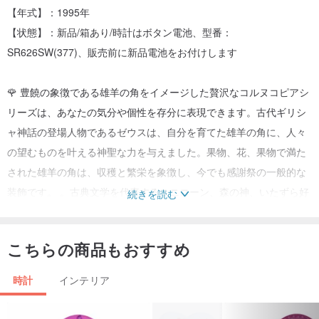
【年式】：1995年
【状態】：新品/箱あり/時計はボタン電池、型番：
SR626SW(377)、販売前に新品電池をお付けします
🌹 豊饒の象徴である雄羊の角をイメージした贅沢なコルヌコピアシ
リーズは、あなたの気分や個性を存分に表現できます。古代ギリシ
ャ神話の登場人物であるゼウスは、自分を育てた雄羊の角に、人々
の望むものを叶える神聖な力を与えました。果物、花、果物で満た
された雄羊の角は、収穫と繁栄を象徴し、今でも感謝祭の一般的な
装飾です。 。古典文学を代表するユニコーン、森の神、いたずら好
続きを読む
きな猿など、ウェッジウッドの密接に関係した葉っぱの形の装飾
が、コルヌコピア シリーズをあらゆるフォーマルな機会にふさわし
こちらの商品もおすすめ
いゴージャスでエレガントな磁器のお気に入りにしています。🌹
時計
インテリア
✨✨ ウェッジウッド ✨✨