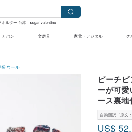
クホルダー 台湾
sugar valentine
カー
カメラ
ミッフィ
・カバン
文房具
家電・デジタル
グ
手袋
ウール
ピーチピ
ーが可愛
ース裏地
自動翻訳（原文：
US$
52