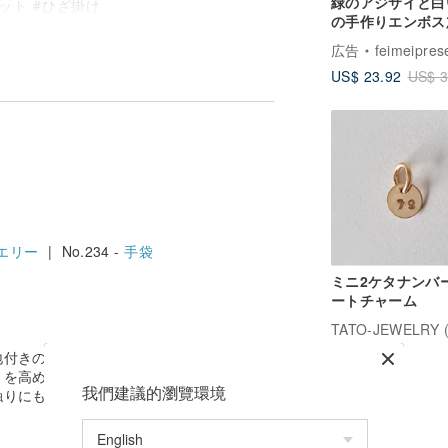
緑のアジサイと白
ット #ひざ掛け
の手作りエンボス
携帯電話ケース、
広告
feimeipres
iPhone 16 Sam
US$ 23.92
US$ 3
S25 A フルシリ
糸のわずかなずれ、軽微な染めムラなどが
適しています
りません（軽微な場合は、手作りの範囲内
一度のドライクリーニングをお勧めしま
プーを使用し、優しく単独で手洗いしてく
合があります）。陰干しした後、タオルを
けてください）。
にカシミヤ製品は優しくお取り扱いくださ
ー、マジックテープなどが引っかかり、糸
エリー
| No.234 -
手袋
い。カシミヤは比較的薄手で柔らかいです
毛や子羊毛、または煮込み羊毛の製法を選
ミニ2ケタナンバ
す。個人用品のため、返品交換は承ってお
ートチャーム
すので、ご理解いただけますようお願い申
US$ 41.44
付きのハーフライニング手袋 素材:ウール
暖かさを高めるだけでなく、敏感肌の方にも安
我們建議的瀏覽環境
触りにもこだわりました。