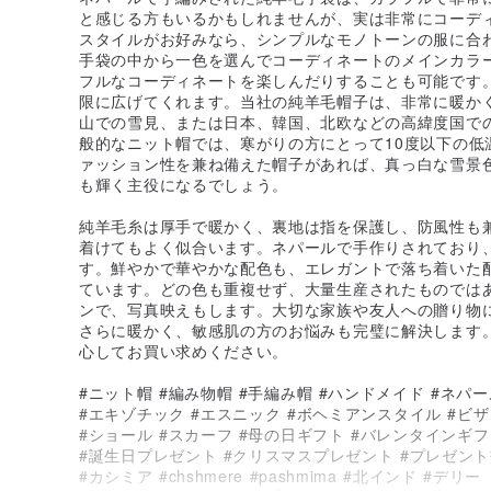
と感じる方もいるかもしれませんが、実は非常にコーデ
スタイルがお好みなら、シンプルなモノトーンの服に合
手袋の中から一色を選んでコーディネートのメインカラ
フルなコーディネートを楽しんだりすることも可能です
限に広げてくれます。当社の純羊毛帽子は、非常に暖か
山での雪見、または日本、韓国、北欧などの高緯度国で
般的なニット帽では、寒がりの方にとって10度以下の低
ァッション性を兼ね備えた帽子があれば、真っ白な雪景
も輝く主役になるでしょう。
純羊毛糸は厚手で暖かく、裏地は指を保護し、防風性も
着けてもよく似合います。ネパールで手作りされており
す。鮮やかで華やかな配色も、エレガントで落ち着いた
ています。どの色も重複せず、大量生産されたものでは
ンで、写真映えもします。大切な家族や友人への贈り物
さらに暖かく、敏感肌の方のお悩みも完璧に解決します
心してお買い求めください。
#ニット帽 #編み物帽 #手編み帽 #ハンドメイド #ネパー
#エキゾチック #エスニック #ボヘミアンスタイル #ビ
#ショール #スカーフ #母の日ギフト #バレンタインギ
#誕生日プレゼント #クリスマスプレゼント #プレゼント
#カシミア #chshmere #pashmima #北インド #デリー