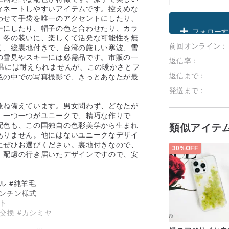
ィネートしやすいアイテムです。控えめな
わせて手袋を唯一のアクセントにしたり、
クーポン取
ーにしたり、帽子の色と合わせたり、カラ
。冬の装いに、楽しくて活発な可能性を無
前回オンライン：
フォローす
く、総裏地付きで、台湾の厳しい寒波、雪
の雪見やスキーには必需品です。市販の一
返信率：
温には耐えられませんが、この暖かさとフ
返信まで：
色の中での写真撮影で、きっとあなたが最
発送まで：
兼ね備えています。男女問わず、どなたが
、一つ一つがユニークで、精巧な作りで
配色も、この国独自の色彩美学から生まれ
類似アイテ
ありません。他にはないユニークなデザイ
にぜひお選びください。裏地付きなので、
30%OFF
。配慮の行き届いたデザインですので、安
ル #純羊毛
ザンチン様式
フト
交換 #カシミヤ