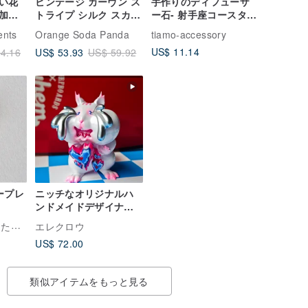
い花
ビンテージ カーヴン ス
手作りのディフューザ
加工
トライプ シルク スカー
ー石- 射手座コースター
フ 30 x 30 インチ
カスタマイズ可能なカ
ents
Orange Soda Panda
tiamo-accessory
sung
100% シルク ホリデー
ラー
US$ 11.14
US$ 53.93
4.16
US$ 59.92
ーズに
ギフト
ープレ
ニッチなオリジナルハ
ンドメイドデザイナー
ズトイ「そわそわ金花
TATO-JEWELRY (たとじゅえりー)
エレクロウ
鼠の妹」
US$ 72.00
類似アイテムをもっと見る