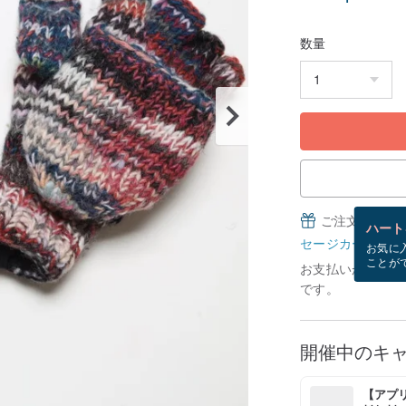
数量
ご注文完了後
ハート
セージカードとは
お気に
ことが
お支払いが確認で
です。
開催中のキ
【アプリ