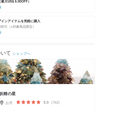
大US$ 6.00OFF）
細
ザインアイテムを気軽に購入
料割引（※対象商品限定）
細
ついて
ショップへ
妖精の星
5.0
(762)
台湾