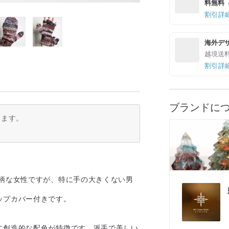
料無料（最
割引詳
海外デ
越境送
割引詳
ブランドに
ります。
小柄な女性ですが、特に手の大きくない男
ップカバー付きです。
に創造的な配色が特徴です。派手で美しい