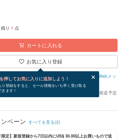
残り
1
点
カートに入れる
お気に入り登録
、無料でWebメッセージカードを作成できます。
Webメッ
を押してお気に入りに追加しよう！
？
入り登録をすると、セール情報をいち早く受け取る
できます！
きてから、ショップの休日を除く 1 営業日以内に発送予定
ャンペーン
すべてを見る(2)
限定】新規登録から7日以内にUS$ 30.00以上お買いもので送