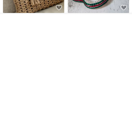
クロシェ ジュートバッグ、クロ
ストライプのかぎ針編
デジタル
カートに入れる
シェ ジュートハンドバッグ、リ
みパターン バッグ PDF デジタル
お気に入り
ショップを見る
ユーザブルバッグ
インスタント ダウンロード、レ
Lunar Cat
SmachnaTorba
ディース クロスボディ
14,074円
788円
送料無料
35%OFF
クロシェ編み丸型ジュートバッ
オーガニックコットン糸の編み
グ、クロシェ編みトートバッ
バッグ、クラッチバッグとして
グ、クロシェ編みショルダーバ
も。
Lunar Cat
Knits And Woven By Oom
ッグ