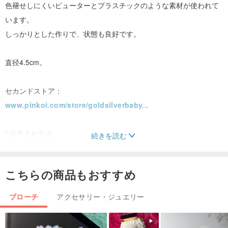
色褪せしにくいピューターとプラスチックのような素材が使われて
います。
しっかりとした作りで、状態も良好です。
直径4.5cm。
セカンドストア：
www.pinkoi.com/store/goldsilverbaby...
* お手入れ方法
続きを読む
- 乾いた布で拭いてください。
- シルバー磨き布は使用しないでください。「海水浴」や「温泉」
こちらの商品もおすすめ
での着用は避け、雨の中での着用もご遠慮ください。
- ご使用後は清潔にしてから、ジップロックに入れて保管してくだ
ブローチ
アクセサリー・ジュエリー
さい。
- 保管場所は乾燥した状態を保ってください。