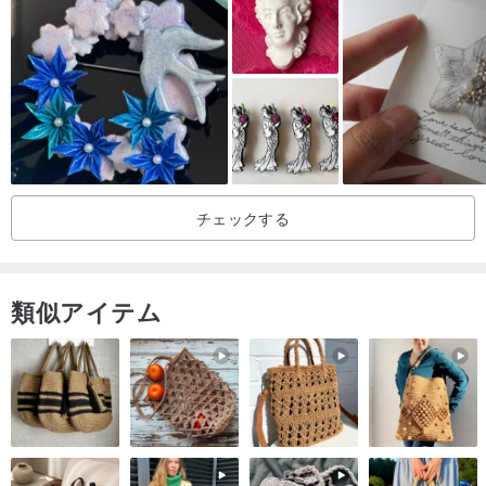
* ご注意
当店の商品はすべて検品し、正常に使用できることを確認してから
販売しております。そのため、お客様都合による返品・返金はお受
けできません。
撮影時の光の加減や、お使いのコンピューターのディスプレイ設定
により、写真と実物の色合いには多少の差異が生じる場合がござい
チェックする
ます。
ご不明な点がございましたら、お気軽にお問い合わせください。ご
覧いただきありがとうございます。
類似アイテム