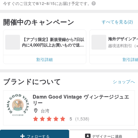
今すぐのご注文で8/12~8/15にお届け予定です。
開催中のキャンペーン
すべてを見る(2)
海外デザインア
【アプリ限定】新規登録から7日以
入
内に4,000円以上お買いもので送料
越境送料割引（
無料（最大500円OFF）
割引詳細
割引詳
ブランドについて
ショップへ
Damn Good Vintage ヴィンテージジュエ
リー
台湾
5
(1,538)
クーポン取得
デザイナーに連絡