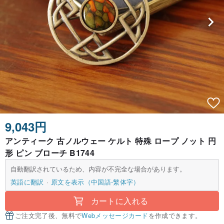
9,043円
アンティーク 古ノルウェー ケルト 特殊 ロープ ノット 円
形 ピン ブローチ B1744
自動翻訳されているため、内容が不完全な場合があります。
英語に翻訳
原文を表示（中国語-繁体字）
カートに入れる
ご注文完了後、無料で
Webメッセージカード
を作成できます。