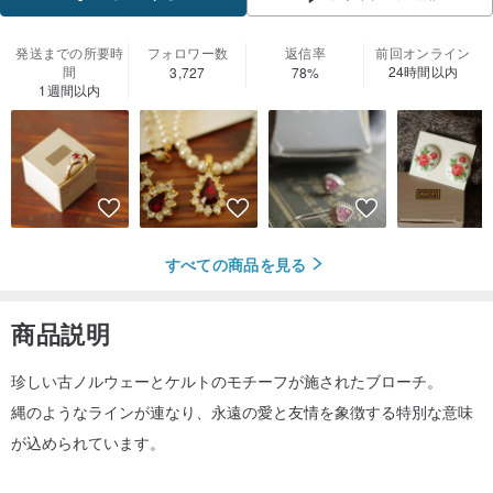
フォローする
発送までの所要時
フォロワー数
返信率
前回オンライン
間
24時間以内
3,727
78%
1週間以内
すべての商品を見る
商品説明
珍しい古ノルウェーとケルトのモチーフが施されたブローチ。
縄のようなラインが連なり、永遠の愛と友情を象徴する特別な意味
が込められています。