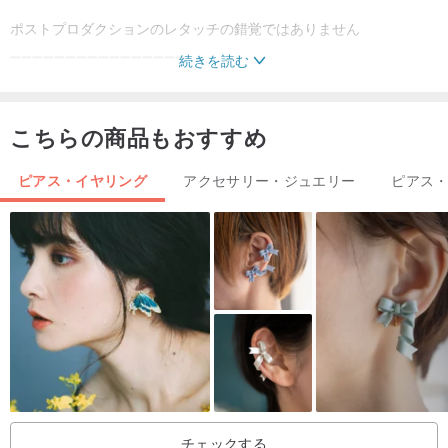
ポストプロダクションのレタッチの錯覚ではありません
➖➖➖➖➖➖➖➖➖➖➖➖➖➖➖➖
続きを読む
☘️本物のドライフラワー、自然な風合い、葉を使用し、各ペアのイ
ヤリングはユニークです。天然素材のため、作るたびに異なりま
こちらの商品もおすすめ
す。もう一度購入できます。
ピアス・イヤリング
アクセサリー・ジュエリー
ピアス
☘️アレルギーの女の子も安心して925スターリングシルバーのピア
スを購入できます.Kwai Kuiもアレルギーがあるため、耳鍼は保証さ
れたメーカーから特別に選択された材料を使用しており、非常に快
適に着用でき、アレルギーはありません
➖➖➖➖➖➖➖➖➖➖➖➖➖➖➖➖
🌷イヤリングの注意事項
チェックする