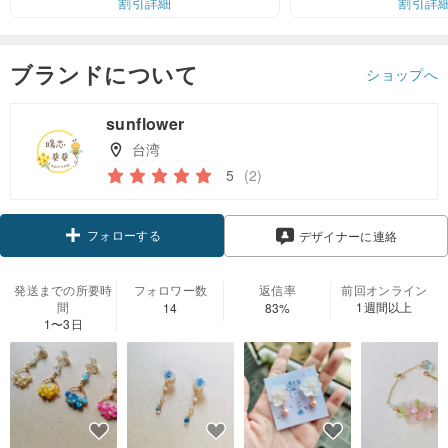
割引詳細
割引詳
ブランドについて
ショップへ
sunflower
台湾
5
(2)
フォローする
デザイナーに連絡
発送までの所要時
フォロワー数
返信率
前回オンライン
間
1週間以上
14
83%
1〜3日