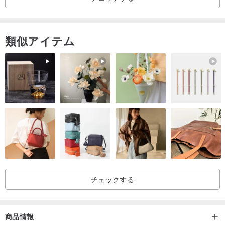
☘️通常着用していないときは、イヤリングを透明な袋に入れてくだ
さい。酸化の速度を遅くすることができます
類似アイテム
☘️スターリングシルバー部分は、空気に長時間さらされると酸化し
ブラック変しますが、これは正常な現象です.シルバークロスまたは
シルバーウォッシュウォーターを使用して、輝きを取り戻してくだ
さい.
➖➖➖➖➖➖➖➖➖➖➖➖➖➖➖➖
🌻Kwai Kuiは主に手作りのイヤリングを販売しています
🌻主に天然のドライフラワーを使用し、イヤリングの寿命を延ばす
チェックする
ことができる925スターリングシルバーまたは14Kリアルゴールドメ
ッキの高色保持素材を使用しています
商品情報