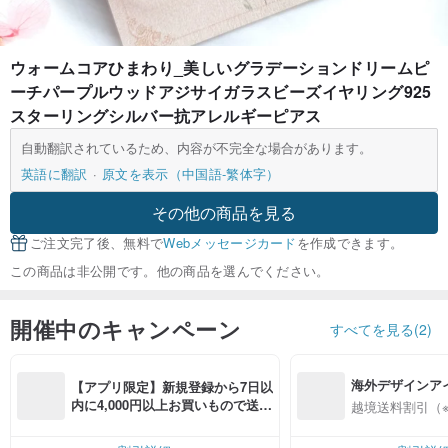
ウォームコアひまわり_美しいグラデーションドリームピ
ーチパープルウッドアジサイガラスビーズイヤリング925
スターリングシルバー抗アレルギーピアス
自動翻訳されているため、内容が不完全な場合があります。
英語に翻訳
原文を表示（中国語-繁体字）
その他の商品を見る
ご注文完了後、無料で
Webメッセージカード
を作成できます。
この商品は非公開です。他の商品を選んでください。
開催中のキャンペーン
すべてを見る(2)
海外デザインア
【アプリ限定】新規登録から7日以
入
内に4,000円以上お買いもので送料
越境送料割引（
無料（最大500円OFF）