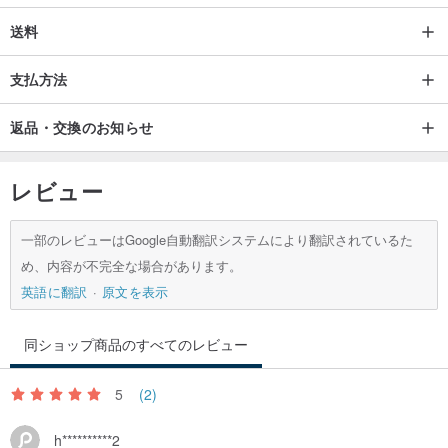
🌻高品質な国産のりを使用することで、透明度の高い作品に仕上げ
ることができます
送料
支払方法
🌻各作業は層ごとに繰り返され、接着剤は5〜6回薄く塗布され、1
回の塗布よりもはるかに細かさが悪くなります.
返品・交換のお知らせ
🌻Kwai Kuiの意図は、すべての作品であなたの心を温めます💕
レビュー
一部のレビューはGoogle自動翻訳システムにより翻訳されているた
め、内容が不完全な場合があります。
英語に翻訳
原文を表示
同ショップ商品のすべてのレビュー
5
(2)
h**********2