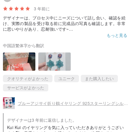
3 年前に
デザイナーは、プロセス中にニーズについて話し合い、確認を続
け、実際の製品を受け取る前に完成品の写真も確認します。非常
に思いやりがあり、忍耐強いです~
実際のイヤリングも本当に素晴らしいです 😭😭😭 とても美しく
もっと見る
てとても気に入りました〜 梱包も非常に繊細で完成度が高く、衝
中国語繁体字から翻訳
突防止も完璧で、思いやりが十分に感じられます🥺🥺 そして、私
はそれができません履きつぶすのが待ち遠しいですね～！他に気
に入ったスタイルがあれば、間違いなく再度購入するでしょう 💖
💖
クオリティがよかった
ユニーク
また購入したい
サービスがよかった
ブルーアジサイ折り鶴イヤリング 925スターリングシルバー抗アレルギーピアス/手作りイヤリング/クリエイティブ/
デザイナーは3 年前に返信しました。
Kui Kui のイヤリングを気に入っていただきありがとうござい