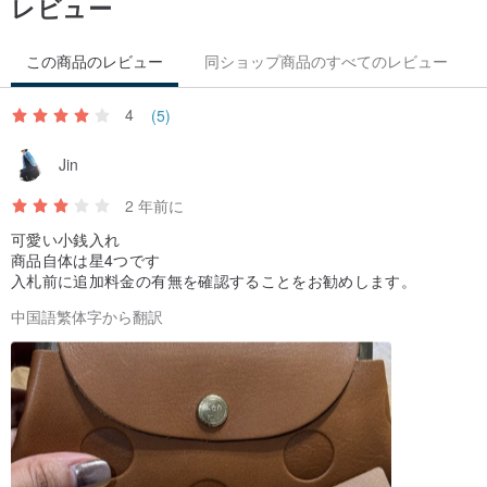
レビュー
てください]
この商品のレビュー
同ショップ商品のすべてのレビュー
4
(5)
Jin
2 年前に
可愛い小銭入れ
商品自体は星4つです
入札前に追加料金の有無を確認することをお勧めします。
中国語繁体字から翻訳
4️⃣
ハニー
[写真は参考用です。色は実際に受け取った商品を参照して
ください]