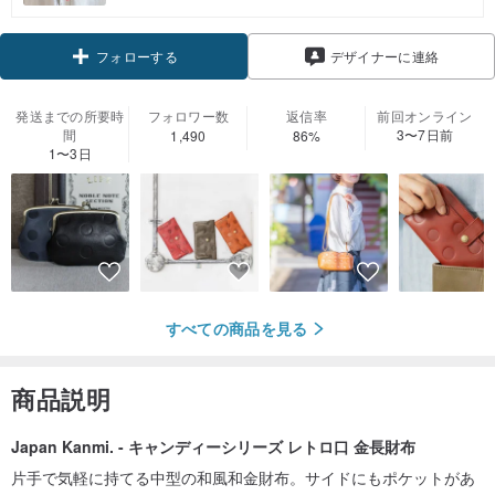
フォローする
デザイナーに連絡
発送までの所要時
フォロワー数
返信率
前回オンライン
間
3〜7日前
1,490
86%
1〜3日
すべての商品を見る
商品説明
Japan Kanmi. - キャンディーシリーズ レトロ口 金長財布
片手で気軽に持てる中型の和風和金財布。サイドにもポケットがあ