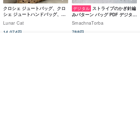
クロシェ ジュートバッグ、クロ
ストライプのかぎ針編
デジタル
シェ ジュートハンドバッグ、リ
みパターン バッグ PDF デジタル
ユーザブルバッグ
インスタント ダウンロード、レ
Lunar Cat
SmachnaTorba
ディース クロスボディ
14,074円
788円
カートに入れる
送料無料
35%OFF
お気に入り
ショップを見る
6️⃣
キャラメル
[写真は参考用です。色は実際に受け取った商品を参照
してください]
クロシェ編み丸型ジュートバッ
オーガニックコットン糸の編み
グ、クロシェ編みトートバッ
バッグ、クラッチバッグとして
グ、クロシェ編みショルダーバ
も。
Lunar Cat
Knits And Woven By Oom
ッグ
11,425円
5,405円
8,314円