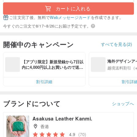
カートに入れる
ご注文完了後、無料で
Webメッセージカード
を作成できます。
今すぐのご注文で8/17~8/26にお届け予定です。
開催中のキャンペーン
すべてを見る(2)
海外デザインア
【アプリ限定】新規登録から7日以
入
内に4,000円以上お買いもので送料
越境送料割引（
無料（最大500円OFF）
割引詳細
割引詳
ブランドについて
ショップへ
Asakusa Leather Kanmi.
香港
4.9
(70)