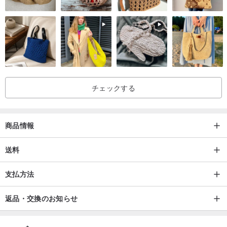
2️⃣
ダークブルー
[写真は参考用です。色については実際に受け取った
製品を参照してください]
チェックする
商品情報
送料
支払方法
返品・交換のお知らせ
3️⃣
グリーン
[写真は参考用です。色は実際に受け取った商品を参照し