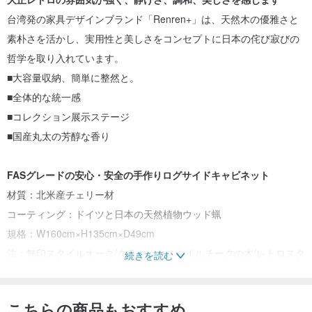
台湾発の家具デザインブランド「Renren+」は、天然木の優雅さと
素朴さを活かし、実用性と美しさをコンセプトに日本の侘び寂びの
哲学を取り入れています。
■大容量収納、簡単に整然と。
■全体的な統一感
■コレクション展示ステージ
■国産丸太の芳醇な香り
FASグレードの安心・安全の手作りログサイドキャビネット
材質：北米産チェリー材
コーティング：ドイツと日本の天然植物ウッド蝋
規格：W160cm×H135cm×D49cm
注：無印スタイルオーク/クラシックスタイルチークの木/レトロスタ
続きを読む
イルブラックウォールナットもあります。お問い合わせください。
注: 汚れなし、指の継ぎ目なし、ベニヤなし、ボードなし、天然木の
こちらの商品もおすすめ
質感と色を保持し、最もオリジナルで自然な外観で提示され、現物