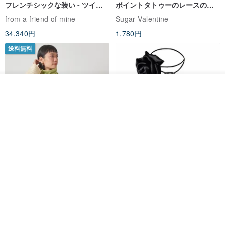
フレンチシックな装い - ツイル
ポイントタトゥーのレースのチ
プリントシルクスカーフトップ
ョーカー SV649
from a friend of mine
Sugar Valentine
ス
34,340円
1,780円
送料無料
その他の商品を見る
ショップを見る
CHARM 日本製 ショート ミック
天然シルクフラワーネックレス -
ス オーガニックコットン ネック
ローズチョーカー - リストレッ
ウォーマー
グブレスレット シルクアクセサ
カジュアルボックス casual box
Marina V Lingerie
リー
2,500円
9,769円