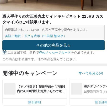
職人手作りの大正美丸太サイドキャビネット 225RS カス
タマイズのご相談承ります。
自動翻訳されているため、内容が不完全な場合があります。
英語に翻訳
原文を表示（中国語-繁体字）
その他の商品を見る
ご注文完了後、無料で
Webメッセージカード
を作成できます。
この商品は非公開です。他の商品を選んでください。
開催中のキャンペーン
すべてを見る(4)
海外デザインア
【アプリ限定】新規登録から7日以
入
内に4,000円以上お買いもので送料
越境送料割引（
無料（最大500円OFF）
割引詳細
割引詳