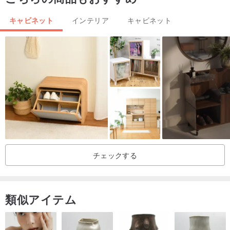
で撮影されています。
キャビネット
インテリア
キャビネット
一人の人 + 私はライフスタイルの人です
■なぜone person+を選ぶのか？北米FASを選ぶ理由?北米3大ブラン
ドおすすめ！
■FBやInstagramでも新商品をチェックできますので、気に入ってい
ただけましたらぜひフォローしてください！
チェックする
類似アイテム