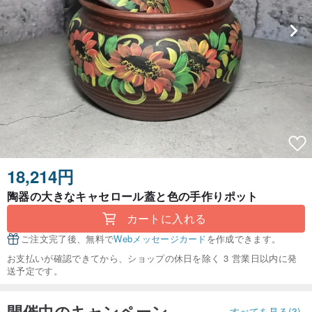
18,214円
陶器の大きなキャセロール蓋と色の手作りポット
カートに入れる
ご注文完了後、無料で
Webメッセージカード
を作成できます。
お支払いが確認できてから、ショップの休日を除く 3 営業日以内に発
送予定です。
開催中のキャンペーン
すべてを見る(3)