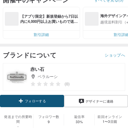
海外デザインア
【アプリ限定】新規登録から7日以
入
内に4,000円以上お買いもので送料
越境送料割引（
無料（最大500円OFF）
割引詳細
割引詳
ブランドについて
ショップへ
赤い石
ベラルーシ
(0)
フォローする
デザイナーに連絡
発送までの所要時
フォロワー数
返信率
前回オンライン
間
1〜3日前
9
33%
-