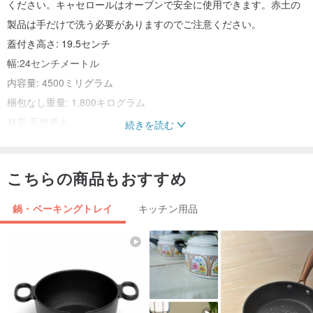
ください。キャセロールはオーブンで安全に使用できます。赤土の
製品は手だけで洗う必要がありますのでご注意ください。
蓋付き高さ: 19.5センチ
幅:24センチメートル
内容量: 4500ミリグラム
梱包なし重量: 1,800キログラム
材質:天然赤土
続きを読む
彫刻されたドローイング+アートペインティング
こちらの商品もおすすめ
鍋・ベーキングトレイ
キッチン用品
使用および心配
固体および液体の皿を調理するため
オーブンおよび電子レンジ、適したforcountertopまたは直接熱の調