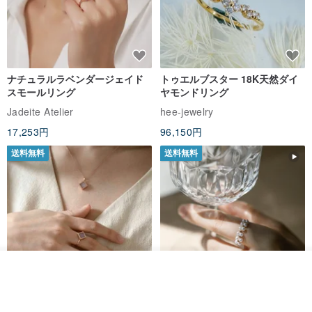
ミルク密封された粘土製品は、食品に独特の香り、壮大な味と食欲
をそそる香りを与えます。 同じことを達成することは単に不可能で
す他の種類の調理器具との結果。 粘土で調理された肉やキノコ、千
ナチュラルラベンダージェイド
トゥエルブスター 18K天然ダイ
切りやピラフと焼いたジャガイモは、ユニークであなたのゲストを
スモールリング
ヤモンドリング
楽しませてくれますおいしい味。
Jadeite Atelier
hee-jewelry
17,253円
96,150円
粘土で調理することは非常に簡単で便利です。 スピードと品質
送料無料
送料無料
ofcookingは理想的です。 粘土の能力のおかげで、食べ物は暖かく
長く保たれますその内容物の温度を保つ。
粘土の容器は調理されるjuicywhenに残るように食糧がする調理の液
体を維持する。 あなたが肉を焼くために粘土の鍋を使うならば、あ
なたは鮮明な茶色の地殻と繊細なコアを得るでしょう。
カートに入れる
お気に入り
ショップを見る
粘土製品は、保存された製品の新鮮さを維持するのに最適です。 パ
ナチュラルラベンダージェイド
カスタムメイド 天然淡水パール