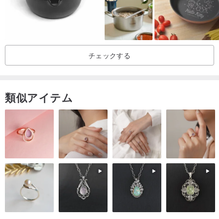
理のために適した（火は鍋に触れてはなりません）
450C（842F）までの温度の使用
チェックする
柔らかいスポンジが付いている手洗浄
類似アイテム
出荷状態保証
注文処理1-3日
安全な梱包
あなたの順序は保証されます（あなたの順序が渡されなければ、順
序の全費用を払い戻されます）