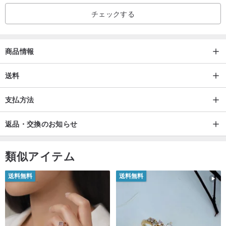
船積みおよび時間:船積みは通常約1-4週かかります。
チェックする
トランジット時間は、あなたの場所や通関によって異なる場合があ
りますので、私は到着の正確な時間を保証することはできませんの
商品情報
でご注意くだ
送料
支払方法
製品のユニークな特性
返品・交換のお知らせ
すべて自然な材料は私達の粘土項目を絶対に無害にさせる。
類似アイテム
化学処理の欠如は、環境に優しい調理容器を提供します準備された
送料無料
送料無料
料理の栄養価を完全に維持する。
赤い粘土製品は付加的で有利な鉱物を供給する。