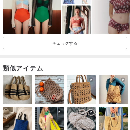
www.pinkoi.com/product/tPdnsYxG
（ワイドナロースリーブサ
イドスリットトップホワイト）
www.pinkoi.com/product/tUqMA5ZG
（ワイドナロースリーブサ
イドスリットトップグリーン）
/マッチング商品/
チェックする
www.pinkoi.com/product/qiqWx3Cm
（フロントパネルサイドス
類似アイテム
トラップパンツホワイト）
www.pinkoi.com/product/fvdrNxfz
（フル牛革シートノットビー
チサンダルブラウン）
グリーンオールドビーズピアス
/製品の説明とストーリー/
ワイドとワイドカラーのデザイン