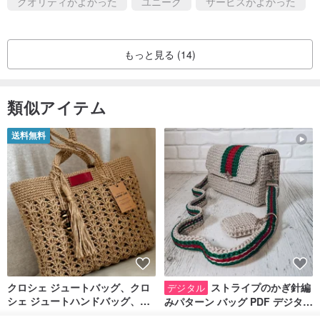
クオリティがよかった
ユニーク
サービスがよかった
▲撮影と実物の違い
1.製品の光源はすべて自然光です。実際の物体に似た写真を作成し
ましたが、コンピューターの画面表示が異なり、色の違いもありま
もっと見る (14)
す。色の要件が高い方は、ご連絡ください。購入前のプライベート
メッセージ。確認のために追加の写真を撮ることができます。
類似アイテム
2.着用効果を写真に近づけたい場合は、上のモデルサイズの列を参
照してください。それでも服のサイズがわからない場合は、購入前
送料無料
にプライベートメッセージでお問い合わせください。
▲発送時間
1.私たちの服はすべて在庫があり、納期は1〜3日で、Pinkoiシステ
ムの注文に従って発送されます。
2.宅配は現在、SF貨物と連携しており、販売者が荷物を受け取るSF
貨物の営業時間は、月曜日〜金曜日9：00〜18：30、土曜日9：
00〜14：00です。金曜日〜日曜日、商品は1〜2日後に届く場合があ
クロシェ ジュートバッグ、クロ
ストライプのかぎ針編
デジタル
シェ ジュートハンドバッグ、リ
みパターン バッグ PDF デジタル
ります。
ユーザブルバッグ
インスタント ダウンロード、レ