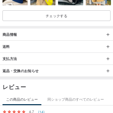
体型に沿ったドレープが良い
腕を変更する袖
サイドスリットがもう少し軽さをプラス
チェックする
生地は軽くて透明で、春と夏のコロケーションに適しています
商品情報
*この生地は薄くて透明で、内層を追加するのに適しています
送料
▲素材とサイズ
素材・・・綿100％
支払方法
カラー‹ホワイト、グレー、グリーン
返品・交換のお知らせ
長さ＋フロント58cmリア76cm
胸囲＋ 70cm
レビュー
袖丈＋ 22cm
袖口／ 18cm
この商品のレビュー
同ショップ商品のすべてのレビュー
首幅＋ 24cm
衿から袖まで＠ 46 cm
4.7
(14)