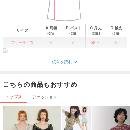
A
肩幅
B
バスト
C
身丈
D
袖丈
サイズ
(cm)
(cm)
(cm)
(cm)
フリーサイズ
65
75
58-76
22
続きを読む
こちらの商品もおすすめ
トップス
ファッション
/その他の色/