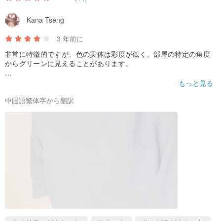
▲モデル
Kana Tseng
高さ／ 160cm
3 年前に
重量{2}40 kg
非常に特徴的ですが、色の実体は彩度が低く、部屋の特定の角度
肩幅＋ 40cm
からグリーンに見えることがあります。
バスト‹75cm
台湾は春、夏、秋に適しています〜
もっと見る
ウエスト＋ 58cm
快適〜
ヒップ＋ 88cm
中国語繁体字から翻訳
▲洗濯アドバイス
1.洗濯機または手洗いが可能です。洗濯機を使用する場合は、必ず
ランドリーバッグを使用してください。
2.リネン製品は、洗濯機に入れる前にランドリーバッグを使用する
ことをお勧めします。また、その後の脱水を過度に乾燥させないで
ください。しわの程度を減らすことができます。