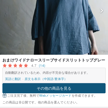
おまけワイドナロースリーブサイドスリットトップグレー
4.7
(14)
自動翻訳されているため、内容が不完全な場合があります。
英語に翻訳
原文を表示（中国語-繁体字）
その他の商品を見る
ご注文完了後、無料で
Webメッセージカード
を作成できます。
この商品は非公開です。他の商品を選んでください。