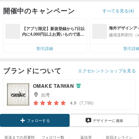
開催中のキャンペーン
すべてを見る(4)
海外デザインア
【アプリ限定】新規登録から7日以
入
内に4,000円以上お買いもので送料
越境送料割引（
無料（最大500円OFF）
割引詳細
割引詳
ブランドについて
エクセレントショップを見る
OMAKE TAIWAN
台湾
4.9
(7,796)
クーポン取得
デザイナーに連絡
フォローする
発送までの所要時
フォロワー数
返信率
前回オンライン