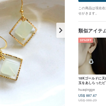
この商品は現在在庫
せがきます。
類似アイテ
10%OFF
18Kゴールドに
玉をあしらったピ
ス。裸石サイズ
huaqingge
15×4MM、天然
US$ 887.67
ペリアルグリーン
US$ 986.29
置。