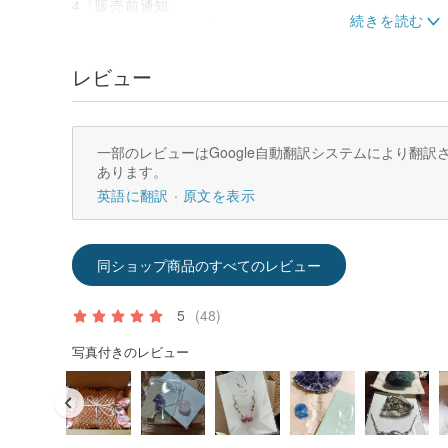
4「販売前通知」
ジュエリーの長さや重さ、金属素材、鉱石の種類や大き
前に石を浄化し、耳の鍼を消毒し、出来具合をチェック
します。
レビュー
5「アフターセールスの問題」
アクセサリーの販売後は、個人の衛生上の理由により返
不明な点がございましたら、デザイナーまでご連絡くだ
6「売り切れ？」
一部のレビューはGoogle自動翻訳システムにより翻
アクセサリーごとに1つだけ作ってください。本当に気
あります。
い。十分な材料が手元にある場合は、運命に応じて別の
7「もっと逃げる」
英語に翻訳
原文を表示
天然石関連の情報、露店、新製品などを時折共有するた
ムへようこそ。
8「デザイナーには言葉がある」
同ショップ商品のすべてのレビュー
私は旅行や人生で石を探しています。石があなたの美し
とを願っています。あなたが私のデザインを気に入って
が長い間逃げて、いつも女の子になるのが好きです〜:)
5
(48)
写真付きのレビュー