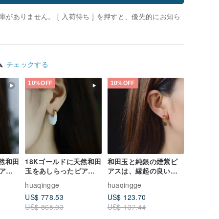
がありません。 [ 入荷待ち ] を押すと、優先的にお知ら
ム
チェックする
10%OFF
10%OFF
天然和田
18Kゴールドに天然和田
和田玉と純銀の煙紫ピ
ア
玉をあしらったピア
アスは、縁起の良い意
ス。裸石サイズ
味合いを持ち、精巧な
huaqingge
huaqingge
A貨イン
15×4MM、天然A貨イン
彫刻が施されており、
US$ 778.53
US$ 123.70
を配
ペリアルグリーンを配
身につけるとシンプル
US$ 865.03
US$ 137.44
置。
ながらも上品な印象を
与えます。