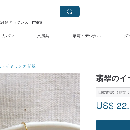
 24金 ネックレス
hwara
ダー 台湾
・カバン
文房具
家電・デジタル
グ
ス・イヤリング
翡翠
翡翠のイ
自動翻訳（原文：
US$
22