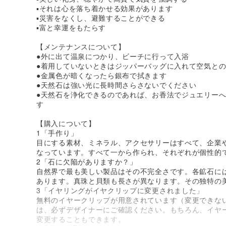
▪️それは心を落ち着かせる効果があります
▪️災害をなくし、避難することができる
▪️富と幸運をもたらす
【メンテナンスについて】
●外に出て温泉につかり、ビーチに行って入浴
●着用していないときはジッパーバッグに入れて空気と
●金属色が暗くなったら銀布で拭きます
●天然石は強い光に長時間さらさないでください
●天然石を浄化できるのであれば、お香法でジュエリー
す
【購入について】
1「手作り」
目にする素材、ミネラル、アクセサリーはすべて、企業
なっています。すべて一から作られ、それぞれが個性的
2「石に欠陥がありますか？」
自然界で最も美しい製品はその不完全さです。各鉱石に
あります。真珠と貝類も長さが異なります。その独特の
3「イヤリングがイヤクリップに変更されました」
無料のイヤークリップが用意されています（変更できな
は、必ずデザイナーにご確認ください。もちろん、イヤ
変更することもできます。