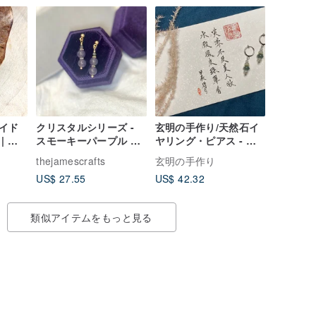
イド
クリスタルシリーズ -
玄明の手作り/天然石イ
| 軟
スモーキーパープル グ
ヤリング・ピアス - 美
ロウ：和田玉イヤリン
人珠翠
thejamescrafts
玄明の手作り
グ
US$ 27.55
US$ 42.32
類似アイテムをもっと見る