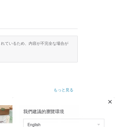
さを記載しておりますので、お手元に届く
し、パッケージは無傷で問題なく発送いた
品できず、鑑賞期間もありませんので、ご
さい。
訳されているため、内容が不完全な場合が
に入ったら、デザイナーに聞いてくださ
材料を注文できます。
めに長い間逃げてきた少女のインスタグラ
さを飾り、人生であなたを助けてくれるこ
くれてとてもうれしいです！最後に、誰も
もっと見る
我們建議的瀏覽環境