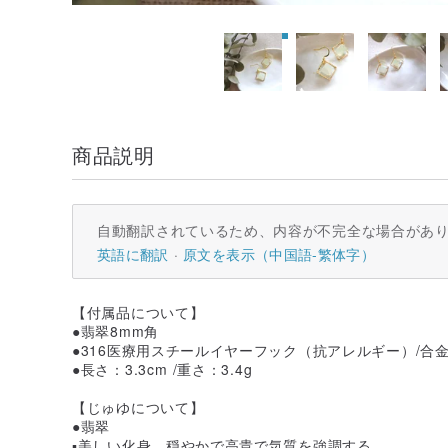
商品説明
自動翻訳されているため、内容が不完全な場合があ
英語に翻訳
原文を表示（中国語-繁体字）
【付属品について】
●翡翠8mm角
●316医療用スチールイヤーフック（抗アレルギー）/合
●長さ：3.3cm /重さ：3.4g
【じゅゆについて】
●翡翠
▪️美しい化身、穏やかで高貴で気質を強調する