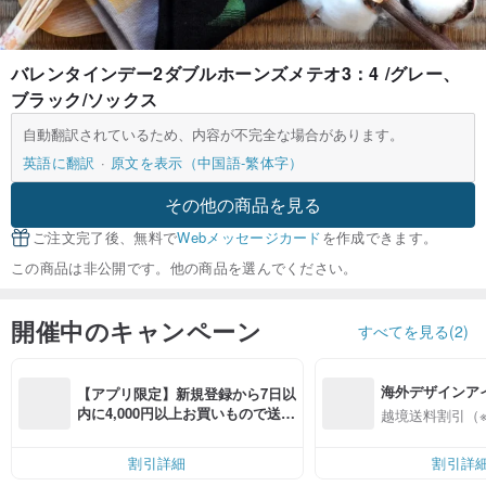
バレンタインデー2ダブルホーンズメテオ3：4 /グレー、
ブラック/ソックス
自動翻訳されているため、内容が不完全な場合があります。
英語に翻訳
原文を表示（中国語-繁体字）
その他の商品を見る
ご注文完了後、無料で
Webメッセージカード
を作成できます。
この商品は非公開です。他の商品を選んでください。
開催中のキャンペーン
すべてを見る(2)
海外デザインア
【アプリ限定】新規登録から7日以
入
内に4,000円以上お買いもので送料
越境送料割引（
無料（最大500円OFF）
割引詳細
割引詳