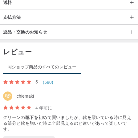
送料
濯ネットに入れてください。
支払方法
起源/製造方法
台湾
返品・交換のお知らせ
凡意靴下デザインショップで4点以上の商品を購入された方は、美し
レビュー
いギフトボックスに同梱されます。
同ショップ商品のすべてのレビュー
5
(560)
chiemaki
4 年前に
グリーンの靴下を初めて買いましたが、靴を履いている時に見え
る部分と靴を脱いだ時に全部見えるのと違いがあって楽しいで
す。