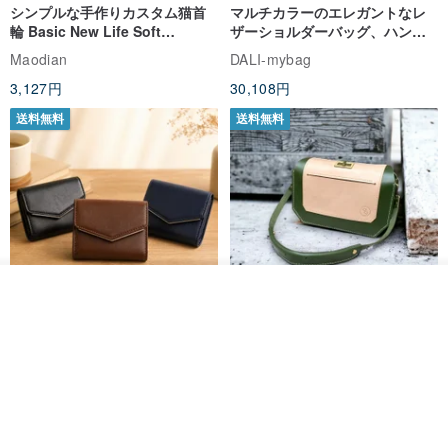
シンプルな手作りカスタム猫首
マルチカラーのエレガントなレ
輪 Basic New Life Soft
ザーショルダーバッグ、ハンド
Organic Cat Collar | Simple
メイド
Maodian
DALI-mybag
Soft Cat Collar
3,127円
30,108円
送料無料
送料無料
その他の商品を見る
ショップを見る
Brita コンパクト財布 | 軽量設計
クリエイティブな個性派ショー
× 日常使いに最適
トフラップショルダーバッグ -
ラッキーグリーン (ギフト オリ
DUAL 多兒クリエイティブレザーグッズ
Zolton ゾルトン
ジナル)
8,383円
22,836円
送料無料
50%OFF