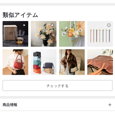
類似アイテム
/ライクラ®ファイバー/
靴下の身体と口はライカ弾性繊維とゴム糸で品質保証されていま
す。
ポリエステルは何度も弾力的な疲労にならない
綿70％ナイロン17％弾性繊維（LYCRA®）8％ゴム糸（LYCRA®）
5％
チェックする
foot足の底は22〜26cmで、女の子や男の子が着用できます。
❝3：4ストッキング16〜18cm
商品情報
30 30度以下で水洗いをすることをお勧めします。洗濯機であれば洗