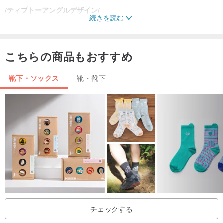
/ティプトーアングルデザイン/
続きを読む
あなたの指先の快適さを一日中着用するには、人間工学に基づいた
つま先ベベル、つま先をデザインしてください
快適で、親指の穴の数を減らしました
こちらの商品もおすすめ
靴下・ソックス
靴・靴下
/そうだよ！右足/
つま先角度織り方によれば、左右の足が設計され、足の裏にある
「そうだよ！」という言葉が右足である。
/ 90°直角/
踵の縫い目の数は35ニットであり、かかとのほぼ90度の弧であり、
歩行は滑りにくい。
チェックする