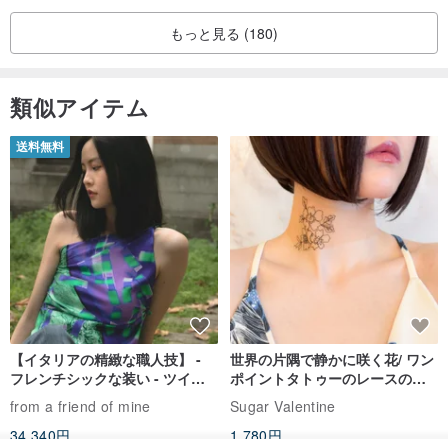
もっと見る (180)
類似アイテム
送料無料
【イタリアの精緻な職人技】 -
世界の片隅で静かに咲く花/ ワン
フレンチシックな装い - ツイル
ポイントタトゥーのレースのチ
プリントシルクスカーフトップ
ョーカー SV649
from a friend of mine
Sugar Valentine
ス
34,340円
1,780円