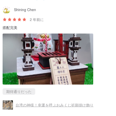
Shining Chen
2 年前に
搭配完美
期待通りだった
台湾の神様！幸運を呼ぶおみくじ祈願掛け飾り