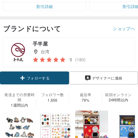
割引詳細
割引詳
ブランドについて
ショップへ
手半屋
台湾
5
(180)
クーポン取得
デザイナーに連絡
フォローする
発送までの所要時
フォロワー数
返信率
前回オンライン
間
24時間以内
1,656
79%
1週間以内