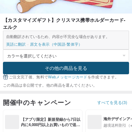
【カスタマイズギフト】クリスマス携帯ホルダーカード-
エルク
自動翻訳されているため、内容が不完全な場合があります。
英語に翻訳
原文を表示（中国語-繁体字）
その他の商品を見る
ご注文完了後、無料で
Webメッセージカード
を作成できます。
この商品は非公開です。他の商品を選んでください。
開催中のキャンペーン
すべてを見る(3)
海外デザインア
【アプリ限定】新規登録から7日以
入
内に4,000円以上お買いもので送料
越境送料割引（
無料（最大500円OFF）