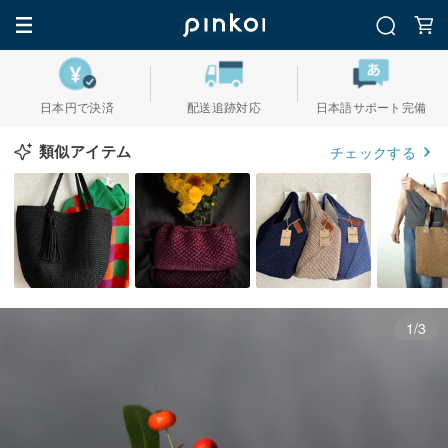
日本円で決済
配送追跡対応
日本語サポート完備
類似アイテム
チェックする
1/3