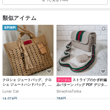
類似アイテム
送料無料
クロシェ ジュートバッグ、クロ
ストライプのかぎ針編
デジタル
シェ ジュートハンドバッグ、リ
みパターン バッグ PDF デジタル
ユーザブルバッグ
インスタント ダウンロード、レ
Lunar Cat
SmachnaTorba
ディース クロスボディ
14,074円
788円
送料無料
35%OFF
入荷待ち登録