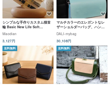
シンプルな手作りカスタム猫首
マルチカラーのエレガントなレ
輪 Basic New Life Soft
ザーショルダーバッグ、ハンド
Organic Cat Collar | Simple
メイド
Maodian
DALI-mybag
Soft Cat Collar
3,127円
30,108円
送料無料
送料無料
カートに入れる
お気に入り
ショップを見る
Brita コンパクト財布 | 軽量設計
クリエイティブな個性派ショー
× 日常使いに最適
トフラップショルダーバッグ -
ラッキーグリーン (ギフト オリ