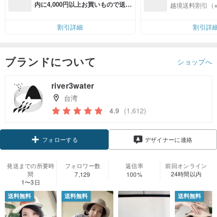
入
内に4,000円以上お買いもので送料
越境送料割引（
無料（最大500円OFF）
割引詳細
割引詳
ブランドについて
ショップへ
river3water
台湾
4.9
(1,612)
フォローする
デザイナーに連絡
発送までの所要時
フォロワー数
返信率
前回オンライン
間
24時間以内
7,129
100%
1〜3日
送料無料
送料無料
送料無料