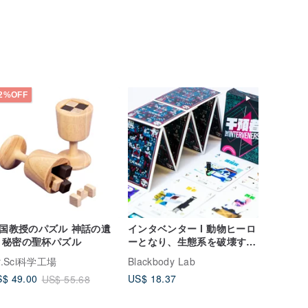
2%OFF
国教授のパズル 神話の遺
インタベンター l 動物ヒーロ
 秘密の聖杯パズル
ーとなり、生態系を破壊する
人間を罰する
r.Sci科学工場
Blackbody Lab
US$ 18.37
$ 49.00
US$ 55.68