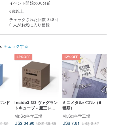
イベント開始の30分前
6歳以上
チェックされた回数 348回
0 人がお気に入り登録
ム
チェックする
12%OFF
12%OFF
ガボンド
Inside3 3D ヴァグラン
ミニメタルパズル（6
トキューブ - 魔王レベ
種類）
ルエントリー
Mr.Sci科学工場
Mr.Sci科学工場
US$ 34.90
US$ 7.81
9.65
US$ 39.65
US$ 8.87