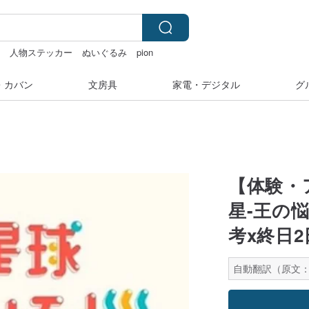
み
人物ステッカー
ぬいぐるみ
pion
・カバン
文房具
家電・デジタル
グ
【体験・
星-王の
考x終日2
自動翻訳（原文：