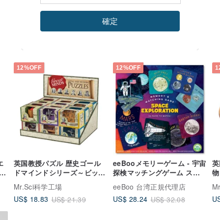
確定
12%OFF
12%OFF
1
エ
英国教授パズル 歴史ゴール
eeBooメモリーゲーム - 宇宙
英
-
ドマインドシリーズ～ビッグ
探検マッチングゲーム スペ
物
）
ショットパズル（6種類）
ースアドベンチャー
Mr.Sci科学工場
eeBoo 台湾正規代理店
M
US$ 18.83
US$ 28.24
US
US$ 21.39
US$ 32.08