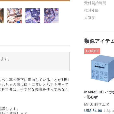
受付開始時間
推奨年齢
人気度
類似アイテ
12%OFF
ります。
も出生率の低下に直面していることが判明
おもちゃの国は徐々に笑いと活力を失って
さな科学者は、科学的な知識を使ってあなた
Inside3 3D バ
- 初心者
Mr.Sci科学工場
認識します。
US$ 34.90
US$ 3
作品に感謝します。