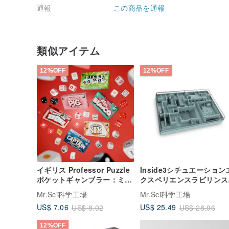
通報
この商品を通報
類似アイテム
12%OFF
12%OFF
イギリス Professor Puzzle
Inside3シチュエーション
ポケットギャンブラー：ミニ
クスペリエンスラビリンス
ダイスゲームボックス（ラン
トレジャーナイト（初心者
Mr.Sci科学工場
Mr.Sci科学工場
ダム発送）
US$ 7.06
US$ 25.49
US$ 8.02
US$ 28.96
12%OFF