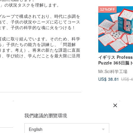
術」の状況タスクを理解します。
12%OFF
グループで構成されており、時代に歩調を
当て、子供の状況やニーズに応じてコース
ます、子供の科学的な魂に火をつける！
育成に取り組んでいます。そのため、科学
る」子供たちの能力を訓練し、「問題解
ります。考え）。将来の新たな課題に直面
り、学び続け、学んだことを最大限に活用
イギリス Profess
Puzzle 365日
題
Mr.Sci科学工場
US$ 38.81
US$ 4
我們建議的瀏覽環境