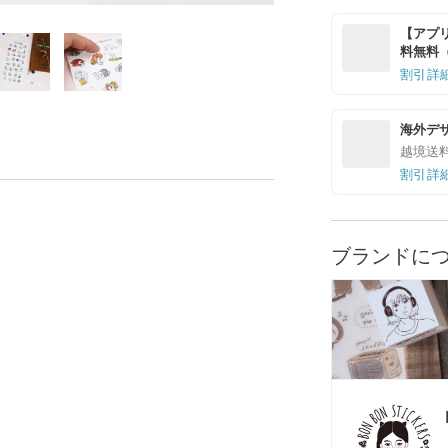
【アプリ
料無料（最
割引詳
海外デ
越境送
割引詳
ブランドに