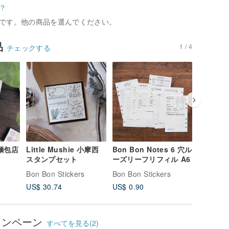
？
です。他の商品を選んでください。
品
1 / 4
チェックする
麵包店
Little Mushie 小摩西
Bon Bon Notes 6 穴ル
額縁の少
スタンプセット
ーズリーフリフィル A6
ープ
Bon Bon Stickers
Bon Bon Stickers
Bon Bon 
US$ 30.74
US$ 0.90
US$ 16.
ャンペーン
すべてを見る(2)