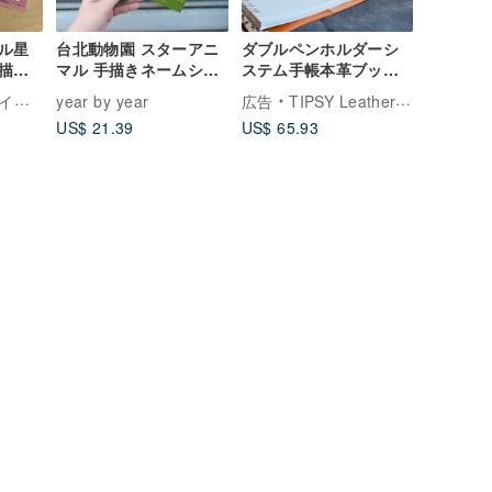
ル星
台北動物園 スターアニ
ダブルペンホルダーシ
描き
マル 手描きネームシー
ステム手帳本革ブック
ル ポケットコレクショ
カバー | ペンを鍵に、
テム
year by year
広告
TIPSY Leather Goods
ン | Taipei Zoo コラボ
日常のインスピレーシ
US$ 21.39
US$ 65.93
ョンを繋ぎ留める