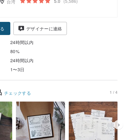
5.0
(5,586)
台湾
る
デザイナーに連絡
24時間以内
80%
24時間以内
1〜3日
品
1 / 4
チェックする