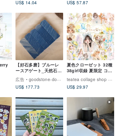
US$ 14.04
US$ 57.87
ト
念日贈り物 カップル ギ
フト
erry
【好石多磨】ブルーレ
夏色クローゼット 32種
ースアゲート_天然石印
38girl収録 夏限定 コラ
鑑_個人印鑑_開運印鑑_
ージュ素材 人物ステッ
teatea collage shop てぃてぃ｜紙もの・ステッカー
広告
goodstone-domo
角印
カー teatea
US$ 177.73
US$ 29.97