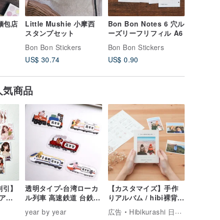
麵包店
Little Mushie 小摩西
Bon Bon Notes 6 穴ル
額縁の少
スタンプセット
ーズリーフリフィル A6
ープ
Bon Bon Stickers
Bon Bon Stickers
Bon Bon 
US$ 30.74
US$ 0.90
US$ 16.
人気商品
割引】
透明タイプ-台湾ローカ
【カスタマイズ】手作
アリ
ル列車 高速鉄道 台鉄
りアルバム / hibi裸背製
・キ
カスタムネームシール
本フォトブック【シン
year by year
広告
Hibikurashi 日々暮らし
ザイ
50枚
プル】 誕生日贈り物 記