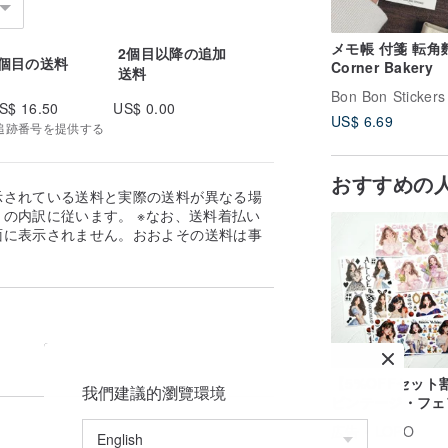
メモ帳 付箋 転角
2個目以降の追加
1個目の送料
Corner Bakery
送料
Bon Bon Stickers
S$ 16.50
US$ 0.00
US$ 6.69
| 追跡番号を提供する
おすすめの
示されている送料と実際の送料が異なる場
の内訳に従います。 ※なお、送料着払い
面に表示されません。おおよその送料は事
。
【5%OFFセット
我們建議的瀏覽環境
ビンテージ・フェ
ーテイル・ムード
広告
LOPO
ャラクター 3種デ