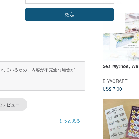
US$ 7.94
ンステッカーセッ
確定
Sea Mythos, Wh
訳されているため、内容が不完全な場合が
BIYACRAFT
US$ 7.00
のレビュー
もっと見る