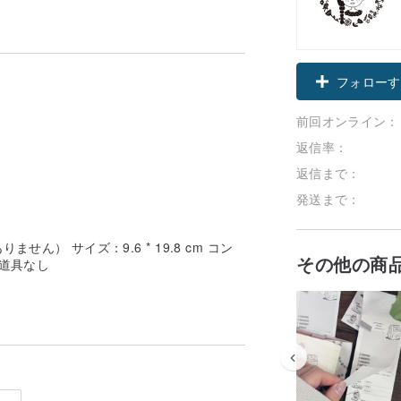
フォローす
前回オンライン：
返信率：
返信まで：
発送まで：
ん） サイズ：9.6 * 19.8 cm コン
その他の商
道具なし