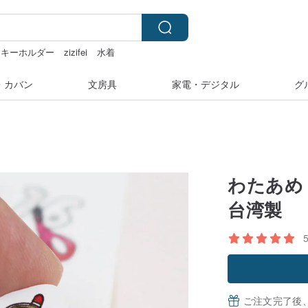
キーホルダー
zizifei
水着
ール
・カバン
文房具
家電・デジタル
グ
わたあめ
台湾製
ご注文完了後