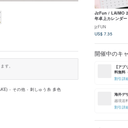
JzFun / LAIMO 
年卓上カレンダー
jzFUN
US$ 7.35
開催中のキ
ります。
【アプリ
料無料（最
割引詳
海外デ
越境送
割引詳