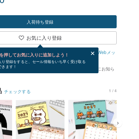
入荷待ち登録
お気に入り登録
、無料でWebメッセージカードを作成できます。
Webメッ
を押してお気に入りに追加しよう！
？
入り登録をすると、セール情報をいち早く受け取る
できます！
がありません。 [ 入荷待ち ] を押すと、優先的にお知ら
品
1 / 4
チェックする