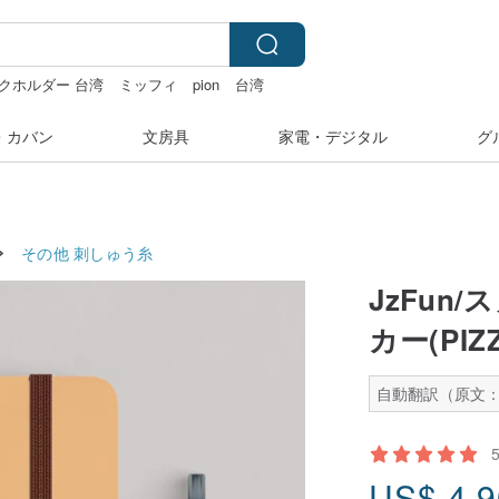
クホルダー 台湾
ミッフィ
pion
台湾
・カバン
文房具
家電・デジタル
グ
その他
刺しゅう糸
JzFun
カー(PIZ
自動翻訳（原文：
US$
4.