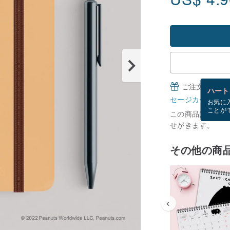
ご注文完了後
ハート
セージカードとは
お気に
ことが
この商品は現在在庫
せがきます。
その他の商