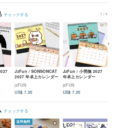
品
1 / 4
チェックする
2027
JzFun / SONSONCAT
JzFun / 小勞撫 2027
JzFun 
2027 年卓上カレンダー
年卓上カレンダー
2027 
jzFUN
jzFUN
jzFUN
US$ 7.35
US$ 7.35
US$ 7.3
ム
チェックする
送料無料