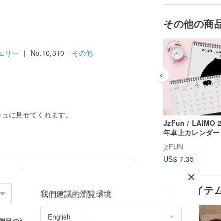
その他の商
エリー
| No.10,310 -
その他
シュに見せてくれます。
JzFun / LAIMO 
年卓上カレンダー
jzFUN
US$ 7.35
類似アイテ
我們建議的瀏覽環境
2%OFF
2個目以降の追加
1個目の送料