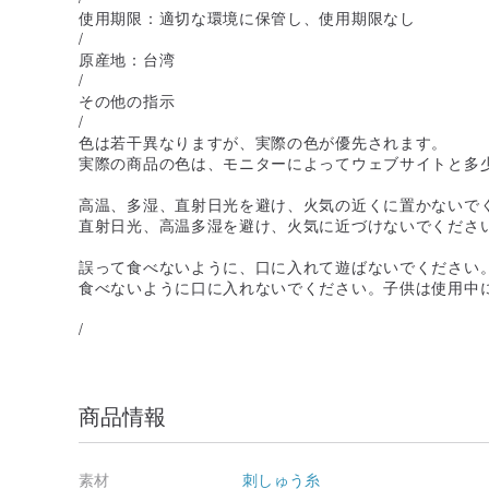
使用期限：適切な環境に保管し、使用期限なし
/
原産地：台湾
/
その他の指示
/
色は若干異なりますが、実際の色が優先されます。
実際の商品の色は、モニターによってウェブサイトと多
高温、多湿、直射日光を避け、火気の近くに置かないで
直射日光、高温多湿を避け、火気に近づけないでくださ
誤って食べないように、口に入れて遊ばないでください
食べないように口に入れないでください。子供は使用中
/
商品情報
素材
刺しゅう糸