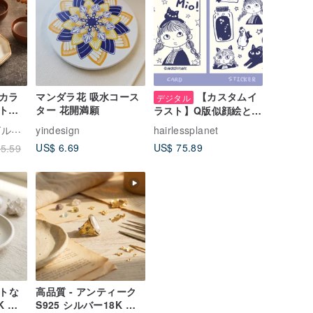
カラ
マンダラ花 吸水コース
【カスタムイ
デジタル
トボ
ター 花開満願
ラスト】Q版似顔絵と愛
ズの
しいペットのカード・
フト専門店
yindesign
hairlessplanet
月や
ステッカーイラスト
US$ 6.69
US$ 75.89
5.59
物、
ントな
高品質 - アンティーク
K ゴ
S925 シルバー18K 金