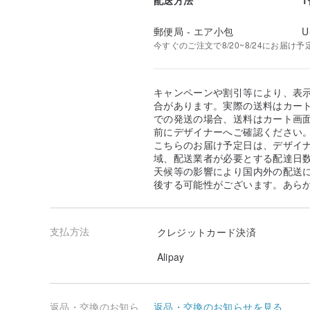
郵便局 - エア小包
U
今すぐのご注文で8/20~8/24にお届け予
キャンペーンや割引等により、表
合があります。実際の送料はカート
での発送の場合、送料はカート画
前にデザイナーへご確認ください
こちらのお届け予定日は、デザイ
域、配送業者が必要とする配達日
天候等の影響により国内外の配送
後する可能性がございます。あら
支払方法
クレジットカード決済
Alipay
返品・交換のお知ら
返品・交換のお知らせを見る