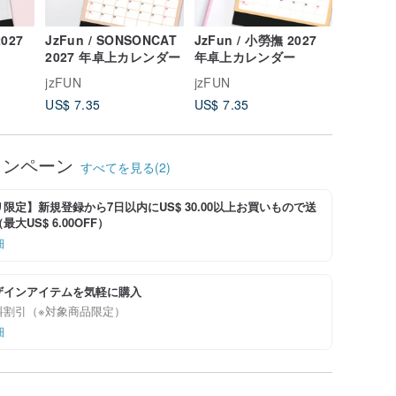
2027
JzFun / SONSONCAT
JzFun / 小勞撫 2027
JzFun 
2027 年卓上カレンダー
年卓上カレンダー
2027 
jzFUN
jzFUN
jzFUN
US$ 7.35
US$ 7.35
US$ 7.3
ャンペーン
すべてを見る(2)
限定】新規登録から7日以内にUS$ 30.00以上お買いもので送
大US$ 6.00OFF）
細
ザインアイテムを気軽に購入
料割引（※対象商品限定）
細