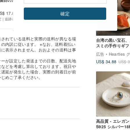
送料
確定
S$ 17.82
US$ 0.00
定 | 追跡番号を提供する
示されている送料と実際の送料が異なる場
台湾の黒い宝石、
の内訳に従います。 ※なお、送料着払い
スミの手作りギフ
面に表示されません。おおよその送料は事
ックス。一口サイ
広告
Hearties グルテンフリー・ギ
。
カラスミは、旧正
ナーが設定した発送までの日数、配送先地
US$ 34.88
US$ 3
目上の方への贈り
数などを考慮し算出しております。祝日や
手土産に。
に遅延が発生した場合、実際の到着日が前
かじめご了承ください。
高品質 - エレガ
S925 シルバー18