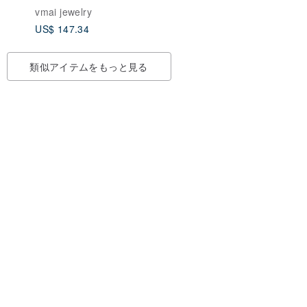
然マベ
メッキ 天然バロックパ
vmai jewelry
ール宮廷風リング | 多
US$ 147.34
様なデザインからお届
け
類似アイテムをもっと見る