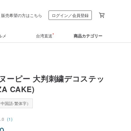
販売希望の方はこちら
ログイン／会員登録
ルメ
台湾直送
商品カテゴリー
/スヌーピー 大判刺繍デコステッ
ZA CAKE)
中国語-繁体字）
5.0
(1)
90