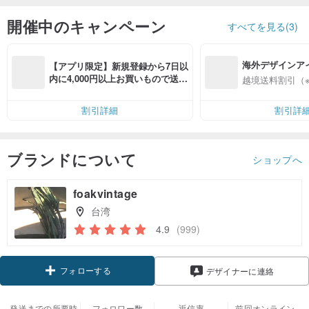
開催中のキャンペーン
すべてを見る(3)
海外デザインア
【アプリ限定】新規登録から7日以
入
内に4,000円以上お買いもので送料
越境送料割引（
無料（最大500円OFF）
割引詳細
割引詳
ブランドについて
ショップへ
foakvintage
台湾
4.9
(999)
フォローする
デザイナーに連絡
発送までの所要時
フォロワー数
返信率
前回オンライン