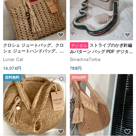
クロシェ ジュートバッグ、クロ
ストライプのかぎ針編
デジタル
シェ ジュートハンドバッグ、リ
みパターン バッグ PDF デジタル
ユーザブルバッグ
インスタント ダウンロード、レ
Lunar Cat
SmachnaTorba
ディース クロスボディ
14,074円
788円
送料無料
35%OFF