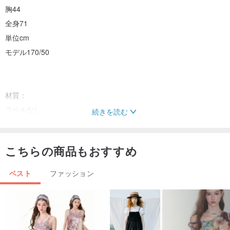
胸44
全身71
単位cm
モデル170/50
材質：
ラベルなし
続きを読む
起源/製造方法
不明
こちらの商品もおすすめ
ベスト
ファッション