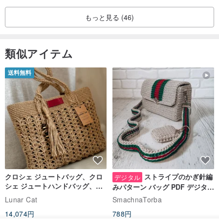
もっと見る (46)
類似アイテム
送料無料
クロシェ ジュートバッグ、クロ
ストライプのかぎ針編
デジタル
シェ ジュートハンドバッグ、リ
みパターン バッグ PDF デジタル
ユーザブルバッグ
インスタント ダウンロード、レ
Lunar Cat
SmachnaTorba
ディース クロスボディ
14,074円
788円